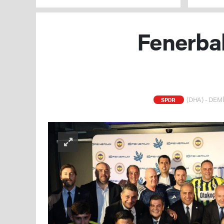
Fenerbah
(DHA) - DEMİ
SPOR