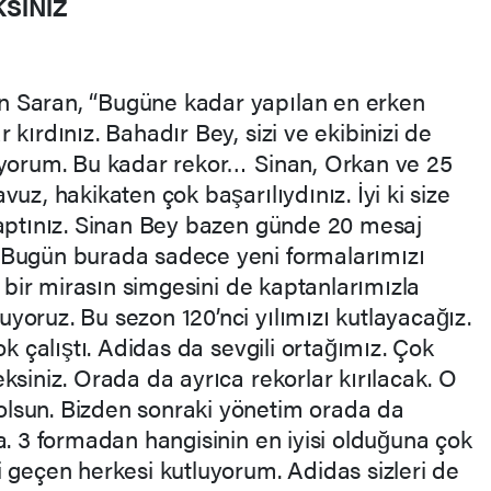
SİNİZ
n Saran, “Bugüne kadar yapılan en erken
kırdınız. Bahadır Bey, sizi ve ekibinizi de
iyorum. Bu kadar rekor… Sinan, Orkan ve 25
uz, hakikaten çok başarılıydınız. İyi ki size
yaptınız. Sinan Bey bazen günde 20 mesaj
 Bugün burada sadece yeni formalarımızı
z bir mirasın simgesini de kaptanlarımızla
yoruz. Bu sezon 120’nci yılımızı kutlayacağız.
ok çalıştı. Adidas da sevgili ortağımız. Çok
ksiniz. Orada da ayrıca rekorlar kırılacak. O
lsun. Bizden sonraki yönetim orada da
a. 3 formadan hangisinin en iyisi olduğuna çok
 geçen herkesi kutluyorum. Adidas sizleri de