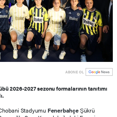
ABONE OL
bü 2026-2027 sezonu formalarının tanıtımı
ı.
Chobani Stadyumu
Fenerbahçe
Şükrü