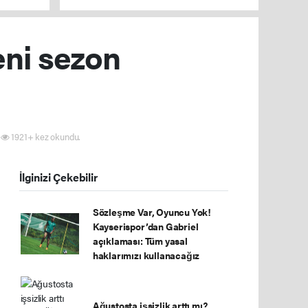
eni sezon
1921+ kez okundu.
İlginizi Çekebilir
Sözleşme Var, Oyuncu Yok!
Kayserispor’dan Gabriel
açıklaması: Tüm yasal
haklarımızı kullanacağız
Ağustosta işsizlik arttı mı?