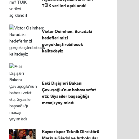
TÜİK verileri açıklandı!
Victor Osimhen: Buradaki
hedeflerimizi
gerçekleştirebilecek
kalitedeyiz
Eski Dışişleri Bakanı
Çavuşoğlu'nun babası vefat
etti; Siyasiler başsağlığı
mesajı yayımladı
Kayserispor Teknik Direktörü
Markus Gisdol ve futbolcular,