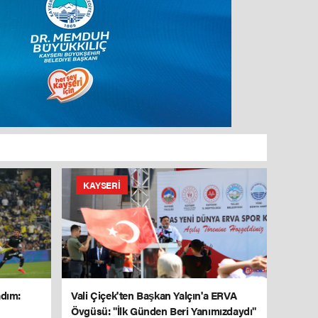
KAYSERI
adım:
Vali Çiçek'ten Başkan Yalçın'a ERVA
Övgüsü: "İlk Günden Beri Yanımızdaydı"