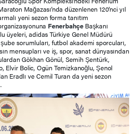
Saracoğlu Spor Kompleksi’ndeki Fenerium
Maraton Mağazası’nda düzenlenen 120’nci yıl
armalı yeni sezon forma tanıtım
organizasyonuna
Fenerbahçe
Başkanı
lu üyeleri, adidas Türkiye Genel Müdürü
 şube sorumluları, futbol akademi sporcuları,
basın mensupları ve iş, spor, sanat dünyasından
olculardan Gökhan Gönül, Semih Şentürk,
, Elvir Bolic, Ogün Temizkanoğlu, Şenol
an Eradlı ve Cemil Turan da yeni sezon
.