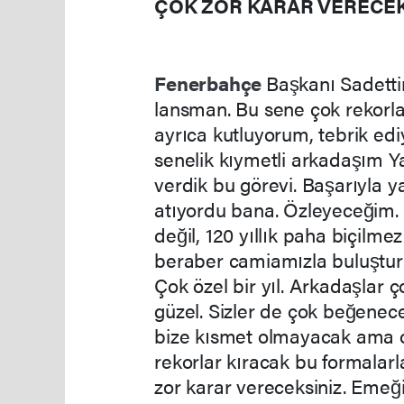
ÇOK ZOR KARAR VERECEK
Fenerbahçe
Başkanı Sadetti
lansman. Bu sene çok rekorlar 
ayrıca kutluyorum, tebrik ed
senelik kıymetli arkadaşım Yav
verdik bu görevi. Başarıyla 
atıyordu bana. Özleyeceğim.
değil, 120 yıllık paha biçilme
beraber camiamızla buluşturu
Çok özel bir yıl. Arkadaşlar ç
güzel. Sizler de çok beğenece
bize kısmet olmayacak ama o
rekorlar kıracak bu formalarl
zor karar vereceksiniz. Emeği