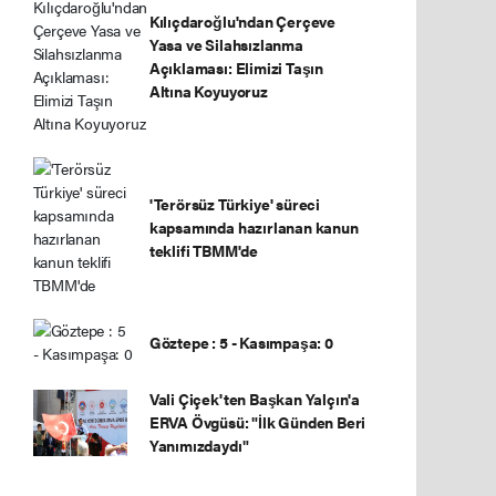
Kılıçdaroğlu'ndan Çerçeve
Yasa ve Silahsızlanma
Açıklaması: Elimizi Taşın
Altına Koyuyoruz
'Terörsüz Türkiye' süreci
kapsamında hazırlanan kanun
teklifi TBMM'de
Göztepe : 5 - Kasımpaşa: 0
Vali Çiçek'ten Başkan Yalçın'a
ERVA Övgüsü: "İlk Günden Beri
Yanımızdaydı"