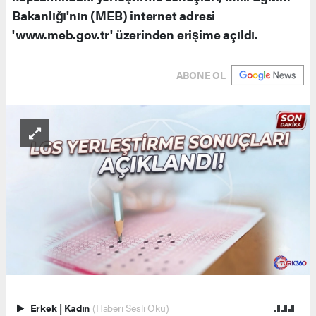
Bakanlığı'nın (MEB) internet adresi
'www.meb.gov.tr' üzerinden erişime açıldı.
ABONE OL
Erkek
|
Kadın
(Haberi Sesli Oku)