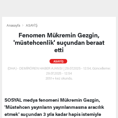
Anasayfa
ASAYİŞ
Fenomen Mükremin Gezgin,
'müstehcenlik' suçundan beraat
etti
ASAYİŞ
(DHA) - DEMİRÖREN HABER AJANSI | 29.07.2025 - 12:54, Güncelleme:
29.07.2025 - 12:54
2051+ kez okundu.
SOSYAL medya fenomeni Mükremin Gezgin,
'Müstehcen yayınların yayınlanmasına aracılık
etmek' suçundan 3 yıla kadar hapis istemiyle