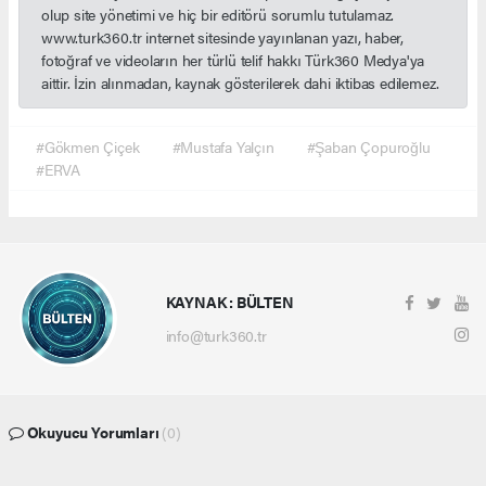
olup site yönetimi ve hiç bir editörü sorumlu tutulamaz.
www.turk360.tr internet sitesinde yayınlanan yazı, haber,
fotoğraf ve videoların her türlü telif hakkı Türk360 Medya'ya
aittir. İzin alınmadan, kaynak gösterilerek dahi iktibas edilemez.
#Gökmen Çiçek
#Mustafa Yalçın
#Şaban Çopuroğlu
#ERVA
KAYNAK : BÜLTEN
info@turk360.tr
Okuyucu Yorumları
(0)