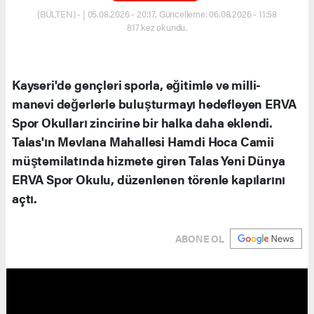
(BÜLTEN) - | 05.08.2026 - 20:17, Güncelleme: 06.08.2026 - 11:58
817 kez okundu.
Kayseri'de gençleri sporla, eğitimle ve milli-
manevi değerlerle buluşturmayı hedefleyen ERVA
Spor Okulları zincirine bir halka daha eklendi.
Talas'ın Mevlana Mahallesi Hamdi Hoca Camii
müştemilatında hizmete giren Talas Yeni Dünya
ERVA Spor Okulu, düzenlenen törenle kapılarını
açtı.
ABONE OL