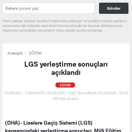
Gönder
Yorum yazarak Topluluk Kuralları’nı kabul etmiş bulunuyor ve turk360.tr sitesine yaptığınız
yorumunuzla ilgili doğrudan veya dolaylı tüm sorumluluğu tek başınıza üstleniyorsunuz.
Yazılan tüm yorumlardan site yönetimi hiçbir şekilde sorumlu tutulamaz.
Anasayfa
EĞİTİM
LGS yerleştirme sonuçları
açıklandı
EĞİTİM
(TURK360) - TURK360TR | 05.08.2026 - 11:06, Güncelleme: 05.08.2026 - 22:20
480 kez okundu.
(DHA)- Liselere Geçiş Sistemi (LGS)
kapsamındaki yerleştirme sonuçları, Milli Eğitim