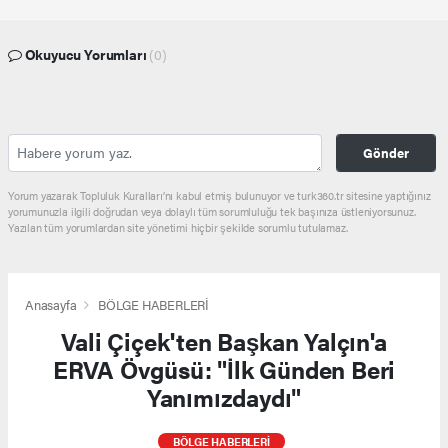
Okuyucu Yorumları
(0)
Gönder
Yorum yazarak Topluluk Kuralları’nı kabul etmiş bulunuyor ve turk360.tr sitesine yaptığınız
yorumunuzla ilgili doğrudan veya dolaylı tüm sorumluluğu tek başınıza üstleniyorsunuz.
Yazılan tüm yorumlardan site yönetimi hiçbir şekilde sorumlu tutulamaz.
Anasayfa
BÖLGE HABERLERİ
Vali Çiçek'ten Başkan Yalçın'a
ERVA Övgüsü: "İlk Günden Beri
Yanımızdaydı"
BÖLGE HABERLERİ