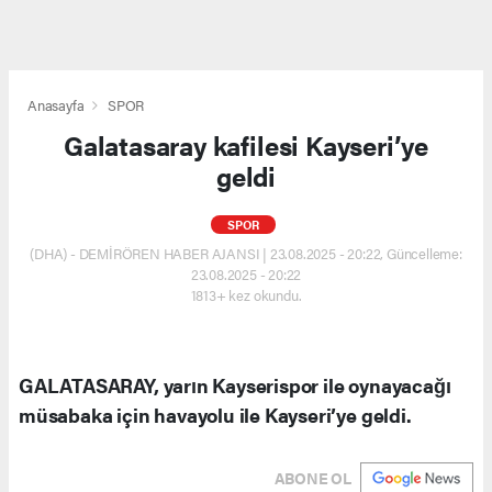
Anasayfa
SPOR
Galatasaray kafilesi Kayseri’ye
geldi
SPOR
(DHA) - DEMİRÖREN HABER AJANSI | 23.08.2025 - 20:22, Güncelleme:
23.08.2025 - 20:22
1813+ kez okundu.
GALATASARAY, yarın Kayserispor ile oynayacağı
müsabaka için havayolu ile Kayseri’ye geldi.
ABONE OL