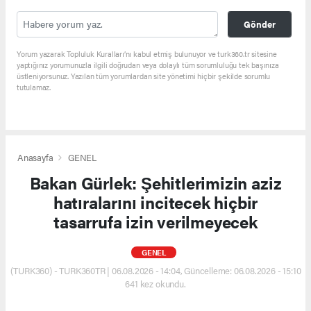
Gönder
Yorum yazarak Topluluk Kuralları’nı kabul etmiş bulunuyor ve turk360.tr sitesine
yaptığınız yorumunuzla ilgili doğrudan veya dolaylı tüm sorumluluğu tek başınıza
üstleniyorsunuz. Yazılan tüm yorumlardan site yönetimi hiçbir şekilde sorumlu
tutulamaz.
Anasayfa
GENEL
Bakan Gürlek: Şehitlerimizin aziz
hatıralarını incitecek hiçbir
tasarrufa izin verilmeyecek
GENEL
(TURK360) - TURK360TR | 06.08.2026 - 14:04, Güncelleme: 06.08.2026 - 15:10
641 kez okundu.