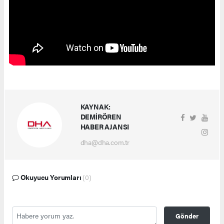
KAYNAK:
DEMİRÖREN
HABER AJANSI
dha@dha.com.tr
Okuyucu Yorumları
(0)
Gönder