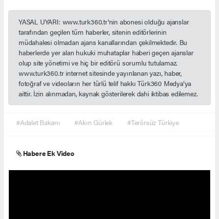
YASAL UYARI: www.turk360.tr'nin abonesi olduğu ajanslar
tarafından geçilen tüm haberler, sitenin editörlerinin
müdahalesi olmadan ajans kanallarından çekilmektedir. Bu
haberlerde yer alan hukuki muhataplar haberi geçen ajanslar
olup site yönetimi ve hiç bir editörü sorumlu tutulamaz.
www.turk360.tr internet sitesinde yayınlanan yazı, haber,
fotoğraf ve videoların her türlü telif hakkı Türk360 Medya'ya
aittir. İzin alınmadan, kaynak gösterilerek dahi iktibas edilemez.
#Adalet Bakanı
#Akın Gürlek
#Terörsüz Türkiye
Habere Ek Video