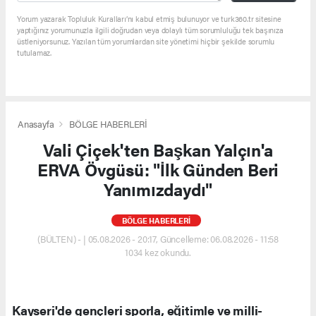
Yorum yazarak Topluluk Kuralları’nı kabul etmiş bulunuyor ve turk360.tr sitesine
yaptığınız yorumunuzla ilgili doğrudan veya dolaylı tüm sorumluluğu tek başınıza
üstleniyorsunuz. Yazılan tüm yorumlardan site yönetimi hiçbir şekilde sorumlu
tutulamaz.
Anasayfa
BÖLGE HABERLERİ
Vali Çiçek'ten Başkan Yalçın'a
ERVA Övgüsü: "İlk Günden Beri
Yanımızdaydı"
BÖLGE HABERLERİ
(BÜLTEN) - | 05.08.2026 - 20:17, Güncelleme: 06.08.2026 - 11:58
1034 kez okundu.
Kayseri'de gençleri sporla, eğitimle ve milli-