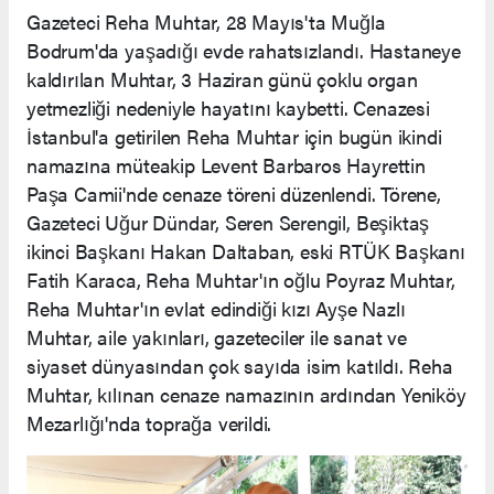
Gazeteci Reha Muhtar, 28 Mayıs'ta Muğla
Bodrum'da yaşadığı evde rahatsızlandı. Hastaneye
kaldırılan Muhtar, 3 Haziran günü çoklu organ
yetmezliği nedeniyle hayatını kaybetti. Cenazesi
İstanbul'a getirilen Reha Muhtar için bugün ikindi
namazına müteakip Levent Barbaros Hayrettin
Paşa Camii'nde cenaze töreni düzenlendi. Törene,
Gazeteci Uğur Dündar, Seren Serengil, Beşiktaş
ikinci Başkanı Hakan Daltaban, eski RTÜK Başkanı
Fatih Karaca, Reha Muhtar'ın oğlu Poyraz Muhtar,
Reha Muhtar'ın evlat edindiği kızı Ayşe Nazlı
Muhtar, aile yakınları, gazeteciler ile sanat ve
siyaset dünyasından çok sayıda isim katıldı. Reha
Muhtar, kılınan cenaze namazının ardından Yeniköy
Mezarlığı'nda toprağa verildi.