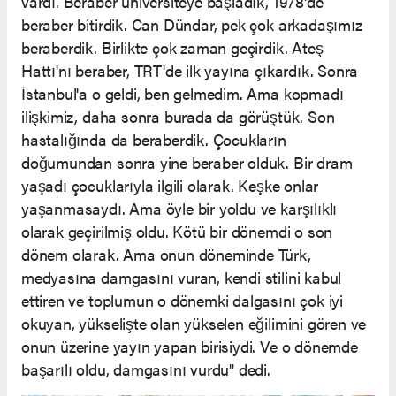
vardı. Beraber üniversiteye başladık, 1978'de
beraber bitirdik. Can Dündar, pek çok arkadaşımız
beraberdik. Birlikte çok zaman geçirdik. Ateş
Hattı'nı beraber, TRT'de ilk yayına çıkardık. Sonra
İstanbul'a o geldi, ben gelmedim. Ama kopmadı
ilişkimiz, daha sonra burada da görüştük. Son
hastalığında da beraberdik. Çocukların
doğumundan sonra yine beraber olduk. Bir dram
yaşadı çocuklarıyla ilgili olarak. Keşke onlar
yaşanmasaydı. Ama öyle bir yoldu ve karşılıklı
olarak geçirilmiş oldu. Kötü bir dönemdi o son
dönem olarak. Ama onun döneminde Türk,
medyasına damgasını vuran, kendi stilini kabul
ettiren ve toplumun o dönemki dalgasını çok iyi
okuyan, yükselişte olan yükselen eğilimini gören ve
onun üzerine yayın yapan birisiydi. Ve o dönemde
başarılı oldu, damgasını vurdu" dedi.