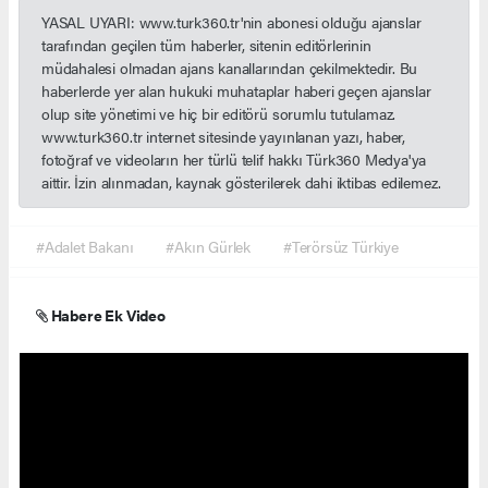
YASAL UYARI: www.turk360.tr'nin abonesi olduğu ajanslar
tarafından geçilen tüm haberler, sitenin editörlerinin
müdahalesi olmadan ajans kanallarından çekilmektedir. Bu
haberlerde yer alan hukuki muhataplar haberi geçen ajanslar
olup site yönetimi ve hiç bir editörü sorumlu tutulamaz.
www.turk360.tr internet sitesinde yayınlanan yazı, haber,
fotoğraf ve videoların her türlü telif hakkı Türk360 Medya'ya
aittir. İzin alınmadan, kaynak gösterilerek dahi iktibas edilemez.
#Adalet Bakanı
#Akın Gürlek
#Terörsüz Türkiye
Habere Ek Video