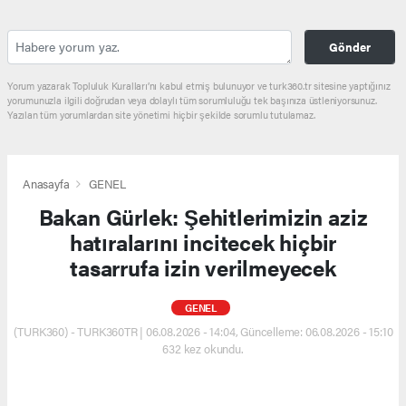
Gönder
Yorum yazarak Topluluk Kuralları’nı kabul etmiş bulunuyor ve turk360.tr sitesine yaptığınız
yorumunuzla ilgili doğrudan veya dolaylı tüm sorumluluğu tek başınıza üstleniyorsunuz.
Yazılan tüm yorumlardan site yönetimi hiçbir şekilde sorumlu tutulamaz.
Anasayfa
GENEL
Bakan Gürlek: Şehitlerimizin aziz
hatıralarını incitecek hiçbir
tasarrufa izin verilmeyecek
GENEL
(TURK360) - TURK360TR | 06.08.2026 - 14:04, Güncelleme: 06.08.2026 - 15:10
632 kez okundu.