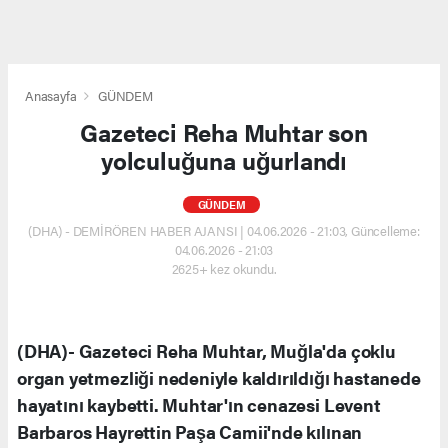
Anasayfa
GÜNDEM
Gazeteci Reha Muhtar son
yolculuğuna uğurlandı
GÜNDEM
(DHA) - DEMİRÖREN HABER AJANSI | 04.06.2026 - 21:03, Güncelleme:
04.06.2026 - 21:03
2625+ kez okundu.
(DHA)- Gazeteci Reha Muhtar, Muğla'da çoklu
organ yetmezliği nedeniyle kaldırıldığı hastanede
hayatını kaybetti. Muhtar'ın cenazesi Levent
Barbaros Hayrettin Paşa Camii'nde kılınan