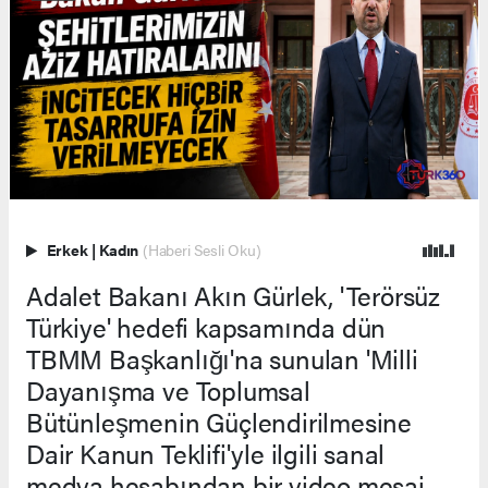
Erkek
|
Kadın
(Haberi Sesli Oku)
Adalet Bakanı Akın Gürlek, 'Terörsüz
Türkiye' hedefi kapsamında dün
TBMM Başkanlığı'na sunulan 'Milli
Dayanışma ve Toplumsal
Bütünleşmenin Güçlendirilmesine
Dair Kanun Teklifi'yle ilgili sanal
medya hesabından bir video mesaj