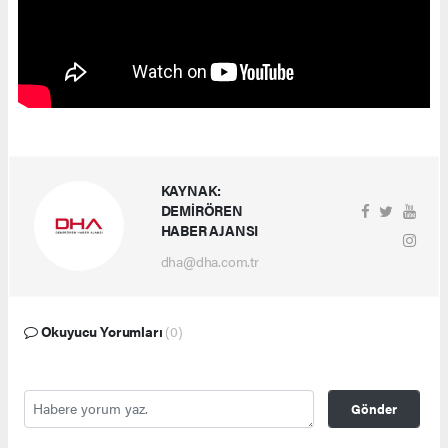
KAYNAK:
DEMİRÖREN
HABER AJANSI
dha@dha.com.tr
Okuyucu Yorumları
(0)
Gönder