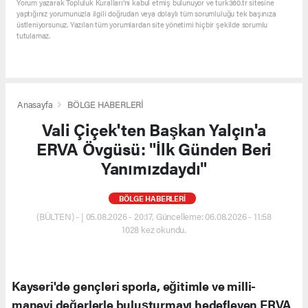
Yorum yazarak Topluluk Kuralları’nı kabul etmiş bulunuyor ve turk360.tr sitesine
yaptığınız yorumunuzla ilgili doğrudan veya dolaylı tüm sorumluluğu tek başınıza
üstleniyorsunuz. Yazılan tüm yorumlardan site yönetimi hiçbir şekilde sorumlu
tutulamaz.
Anasayfa
BÖLGE HABERLERİ
Vali Çiçek'ten Başkan Yalçın'a
ERVA Övgüsü: "İlk Günden Beri
Yanımızdaydı"
BÖLGE HABERLERİ
(BÜLTEN) - | 05.08.2026 - 20:17, Güncelleme: 06.08.2026 - 11:58
1028 kez okundu.
Kayseri'de gençleri sporla, eğitimle ve milli-
manevi değerlerle buluşturmayı hedefleyen ERVA