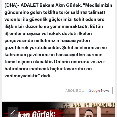
(DHA)- ADALET Bakanı Akın Gürlek, "Meclisimizin
gündemine gelen teklifte terör saldırısı talimatı
verenler ile güvenlik güçlerimizi şehit edenlere
ilişkin bir düzenleme yer almamaktadır. Bütün
işlemler anayasa ve hukuk devleti ilkeleri
çerçevesinde milletimizin hassasiyetleri
gözetilerek yürütülecektir. Şehit ailelerimizin ve
kahraman gazilerimizin hassasiyetleri sürecin
temel ölçüsü olacaktır. Onların onurunu ve aziz
hatıralarını incitecek hiçbir tasarrufa izin
verilmeyecektir" dedi.
ABONE OL