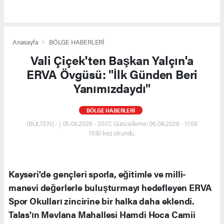
Anasayfa
BÖLGE HABERLERİ
Vali Çiçek'ten Başkan Yalçın'a
ERVA Övgüsü: "İlk Günden Beri
Yanımızdaydı"
BÖLGE HABERLERİ
(BÜLTEN) - | 05.08.2026 - 20:17, Güncelleme: 06.08.2026 - 11:58
1030 kez okundu.
Kayseri'de gençleri sporla, eğitimle ve milli-
manevi değerlerle buluşturmayı hedefleyen ERVA
Spor Okulları zincirine bir halka daha eklendi.
Talas'ın Mevlana Mahallesi Hamdi Hoca Camii