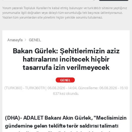
Yorum yazarak Topluluk Kuralları’nı kabul etmiş bulunuyor ve turk360.tr sitesine yaptığınız
yorumunuzla ilgili doğrudan veya dolaylı tüm sorumluluğu tek başınıza üstleniyorsunuz.
Yazılan tüm yorumlardan site yönetimi hiçbir şekilde sorumlu tutulamaz.
Anasayfa
GENEL
Bakan Gürlek: Şehitlerimizin aziz
hatıralarını incitecek hiçbir
tasarrufa izin verilmeyecek
GENEL
(TURK360) - TURK360TR | 06.08.2026 - 14:04, Güncelleme: 06.08.2026 - 15:10
637 kez okundu.
(DHA)- ADALET Bakanı Akın Gürlek, "Meclisimizin
gündemine gelen teklifte terör saldırısı talimatı