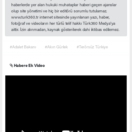
haberlerde yer alan hukuki muhataplar haberi geçen ajanslar
olup site yönetimi ve hiç bir editörü sorumlu tutulamaz.
www.turk360.tr internet sitesinde yayınlanan yazı, haber,
fotoğraf ve videoların her türlü telif hakkı Türk360 Medya'ya
aittir. İzin alınmadan, kaynak gösterilerek dahi iktibas edilemez.
#Adalet Bakanı
#Akın Gürlek
#Terörsüz Türkiye
Habere Ek Video