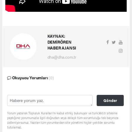
KAYNAK:
DEMİRÖREN
HABER AJANSI
dha@dha.com.tr
Okuyucu Yorumları
(0)
Gönder
Yorum yazarak Topluluk Kuralları’nı kabul etmiş bulunuyor ve turk360.tr sitesine
yaptığınız yorumunuzla ilgili doğrudan veya dolaylı tüm sorumluluğu tek başınıza
üstleniyorsunuz. Yazılan tüm yorumlardan site yönetimi hiçbir şekilde sorumlu
tutulamaz.