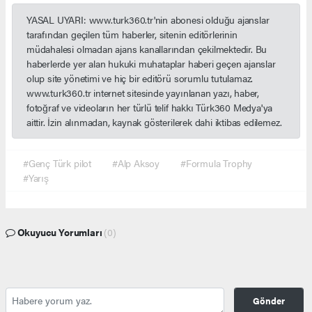
YASAL UYARI: www.turk360.tr'nin abonesi olduğu ajanslar
tarafından geçilen tüm haberler, sitenin editörlerinin
müdahalesi olmadan ajans kanallarından çekilmektedir. Bu
haberlerde yer alan hukuki muhataplar haberi geçen ajanslar
olup site yönetimi ve hiç bir editörü sorumlu tutulamaz.
www.turk360.tr internet sitesinde yayınlanan yazı, haber,
fotoğraf ve videoların her türlü telif hakkı Türk360 Medya'ya
aittir. İzin alınmadan, kaynak gösterilerek dahi iktibas edilemez.
#Genç Türk pilot
#Alp Aksoy
#Formula Trophy
#Yarış
Okuyucu Yorumları
(0)
Gönder