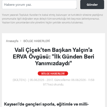
Gönder
Yorum yazarak Topluluk Kuralları’nı kabul etmiş bulunuyor ve turk360.tr sitesine yaptığınız
yorumunuzla ilgili doğrudan veya dolaylı tüm sorumluluğu tek başınıza üstleniyorsunuz.
Yazılan tüm yorumlardan site yönetimi hiçbir şekilde sorumlu tutulamaz.
Anasayfa
BÖLGE HABERLERİ
Vali Çiçek'ten Başkan Yalçın'a
ERVA Övgüsü: "İlk Günden Beri
Yanımızdaydı"
BÖLGE HABERLERİ
(BÜLTEN) - | 05.08.2026 - 20:17, Güncelleme: 06.08.2026 - 11:58
977 kez okundu.
Kayseri'de gençleri sporla, eğitimle ve milli-