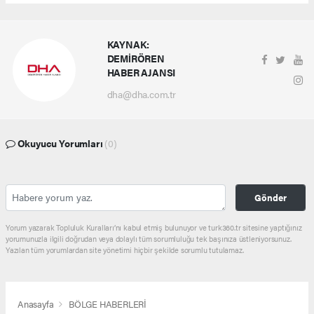
KAYNAK:
DEMİRÖREN
HABER AJANSI
dha@dha.com.tr
Okuyucu Yorumları
(0)
Gönder
Yorum yazarak Topluluk Kuralları’nı kabul etmiş bulunuyor ve turk360.tr sitesine yaptığınız
yorumunuzla ilgili doğrudan veya dolaylı tüm sorumluluğu tek başınıza üstleniyorsunuz.
Yazılan tüm yorumlardan site yönetimi hiçbir şekilde sorumlu tutulamaz.
Anasayfa
BÖLGE HABERLERİ