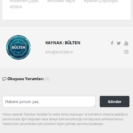
#Gökmen Çiçek
#Mustafa Yalçın
#Şaban Çopuroğlu
#ERVA
KAYNAK : BÜLTEN
info@turk360.tr
Okuyucu Yorumları
(0)
Gönder
Yorum yazarak Topluluk Kuralları’nı kabul etmiş bulunuyor ve turk360.tr sitesine yaptığınız
yorumunuzla ilgili doğrudan veya dolaylı tüm sorumluluğu tek başınıza üstleniyorsunuz.
Yazılan tüm yorumlardan site yönetimi hiçbir şekilde sorumlu tutulamaz.