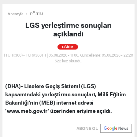
Anasayfa
EĞİTİM
LGS yerleştirme sonuçları
açıklandı
EĞİTİM
(TURK360) - TURK360TR | 05.08.2026 - 11:06, Güncelleme: 05.08.2026 - 22:20
522 kez okundu.
(DHA)- Liselere Geçiş Sistemi (LGS)
kapsamındaki yerleştirme sonuçları, Milli Eğitim
Bakanlığı'nın (MEB) internet adresi
'www.meb.gov.tr' üzerinden erişime açıldı.
ABONE OL