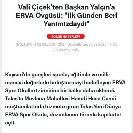
Vali Çiçek'ten Başkan Yalçın'a
ERVA Övgüsü: "İlk Günden Beri
Yanımızdaydı"
BÖLGE HABERLERİ
(BÜLTEN) - | 05.08.2026 - 20:17, Güncelleme: 06.08.2026 - 11:58
979 kez okundu.
Kayseri'de gençleri sporla, eğitimle ve milli-
manevi değerlerle buluşturmayı hedefleyen ERVA
Spor Okulları zincirine bir halka daha eklendi.
Talas'ın Mevlana Mahallesi Hamdi Hoca Camii
müştemilatında hizmete giren Talas Yeni Dünya
ERVA Spor Okulu, düzenlenen törenle kapılarını
açtı.