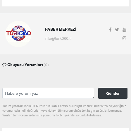
HABER MERKEZİ
info@turk360.tr
Okuyucu Yorumları
(0)
Gönder
Yorum yazarak Topluluk Kuralları’nı kabul etmiş bulunuyor ve turk360.tr sitesine yaptığınız
yorumunuzla ilgili doğrudan veya dolaylı tüm sorumluluğu tek başınıza üstleniyorsunuz.
Yazılan tüm yorumlardan site yönetimi hiçbir şekilde sorumlu tutulamaz.