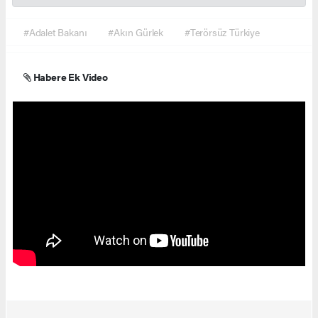
#Adalet Bakanı
#Akın Gürlek
#Terörsüz Türkiye
Habere Ek Video