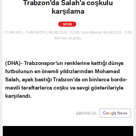
Trabzon’da Salah’a coşkulu
karşılama
SPOR
(TURK360) - TURK360TR | 06.08.2026 - 02:06, Güncelleme: 06.08.2026 - 11:56
884 kez okundu.
(DHA)- Trabzonspor’un renklerine kattığı dünya
futbolunun en önemli yıldızlarından Mohamed
Salah, ayak bastığı Trabzon’da on binlerce bordo-
mavili taraftarlarca coşku ve sevgi gösterileriyle
karşılandı.
ABONE OL