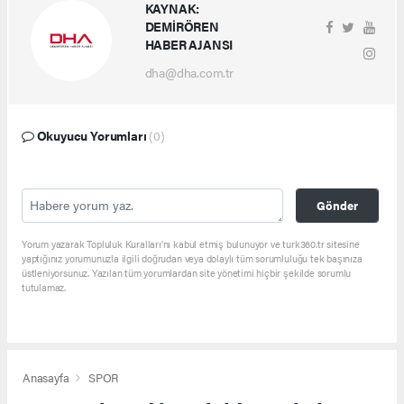
KAYNAK:
DEMİRÖREN
HABER AJANSI
dha@dha.com.tr
Okuyucu Yorumları
(0)
Gönder
Yorum yazarak Topluluk Kuralları’nı kabul etmiş bulunuyor ve turk360.tr sitesine
yaptığınız yorumunuzla ilgili doğrudan veya dolaylı tüm sorumluluğu tek başınıza
üstleniyorsunuz. Yazılan tüm yorumlardan site yönetimi hiçbir şekilde sorumlu
tutulamaz.
Anasayfa
SPOR