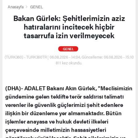
Anasayfa
GENEL
Bakan Gürlek: Şehitlerimizin aziz
hatıralarını incitecek hiçbir
tasarrufa izin verilmeyecek
GENEL
(TURK360) - TURK360TR | 06.08.2026 - 14:04, Güncelleme: 06.08.2026 - 15:10
811 kez okundu.
(DHA)- ADALET Bakanı Akın Gürlek, "Meclisimizin
gündemine gelen teklifte terör saldırısı talimatı
verenler ile güvenlik güçlerimizi şehit edenlere
ilişkin bir düzenleme yer almamaktadır. Bütün
işlemler anayasa ve hukuk devleti ilkeleri
çerçevesinde milletimizin hassasiyetleri
gözetilerek yürütülecektir. Şehit ailelerimizin ve