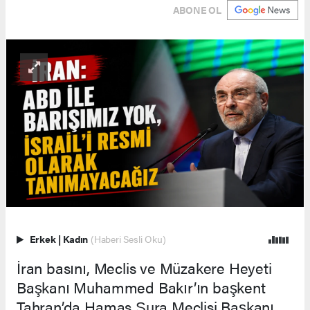
ABONE OL
Erkek
|
Kadın
(Haberi Sesli Oku)
İran basını, Meclis ve Müzakere Heyeti
Başkanı Muhammed Bakır’ın başkent
Tahran’da Hamas Şura Meclisi Başkanı