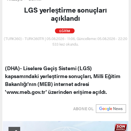
LGS yerleştirme sonuçları
açıklandı
EĞİTİM
(TURK360) - TURK360TR | 05.08.2026 - 11:06, Güncelleme: 05.08.2026 - 22:20
533 kez okundu.
(DHA)- Liselere Geçiş Sistemi (LGS)
kapsamındaki yerleştirme sonuçları, Milli Eğitim
Bakanlığı'nın (MEB) internet adresi
'www.meb.gov.tr' üzerinden erişime açıldı.
ABONE OL