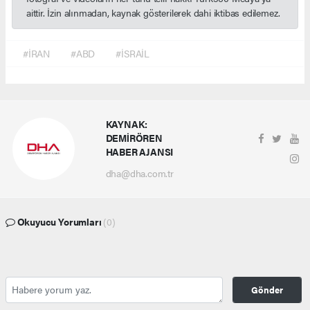
aittir. İzin alınmadan, kaynak gösterilerek dahi iktibas edilemez.
#İRAN
#ABD
#İSRAİL
KAYNAK:
DEMİRÖREN
HABER AJANSI
dha@dha.com.tr
Okuyucu Yorumları
(0)
Gönder