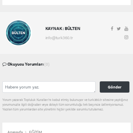
KAYNAK : BÜLTEN
info@turk360.tr
Okuyucu Yorumları
(0)
Gönder
Yorum yazarak Topluluk Kuralları’nı kabul etmiş bulunuyor ve turk360.tr sitesine yaptığınız
yorumunuzla ilgili doğrudan veya dolaylı tüm sorumluluğu tek başınıza üstleniyorsunuz.
Yazılan tüm yorumlardan site yönetimi hiçbir şekilde sorumlu tutulamaz.
Anasayfa
EĞİTİM