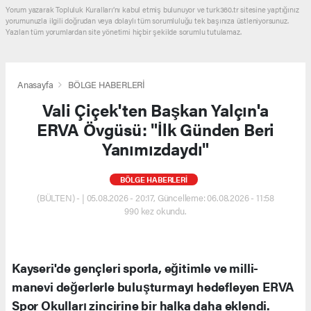
Yorum yazarak Topluluk Kuralları’nı kabul etmiş bulunuyor ve turk360.tr sitesine yaptığınız
yorumunuzla ilgili doğrudan veya dolaylı tüm sorumluluğu tek başınıza üstleniyorsunuz.
Yazılan tüm yorumlardan site yönetimi hiçbir şekilde sorumlu tutulamaz.
Anasayfa
BÖLGE HABERLERİ
Vali Çiçek'ten Başkan Yalçın'a
ERVA Övgüsü: "İlk Günden Beri
Yanımızdaydı"
BÖLGE HABERLERİ
(BÜLTEN) - | 05.08.2026 - 20:17, Güncelleme: 06.08.2026 - 11:58
990 kez okundu.
Kayseri'de gençleri sporla, eğitimle ve milli-
manevi değerlerle buluşturmayı hedefleyen ERVA
Spor Okulları zincirine bir halka daha eklendi.