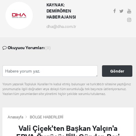
KAYNAK:
DEMİRÖREN
HABER AJANSI
dha@dha.com.tr
Okuyucu Yorumları
(0)
Gönder
Yorum yazarak Topluluk Kuralları’nı kabul etmiş bulunuyor ve turk360.tr sitesine yaptığınız
yorumunuzla ilgili doğrudan veya dolaylı tüm sorumluluğu tek başınıza üstleniyorsunuz.
Yazılan tüm yorumlardan site yönetimi hiçbir şekilde sorumlu tutulamaz.
Anasayfa
BÖLGE HABERLERİ
Vali Çiçek'ten Başkan Yalçın'a