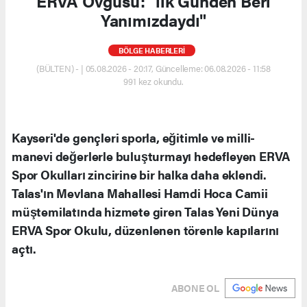
ERVA Övgüsü: "İlk Günden Beri
Yanımızdaydı"
BÖLGE HABERLERİ
(BÜLTEN) - | 05.08.2026 - 20:17, Güncelleme: 06.08.2026 - 11:58
991 kez okundu.
Kayseri'de gençleri sporla, eğitimle ve milli-
manevi değerlerle buluşturmayı hedefleyen ERVA
Spor Okulları zincirine bir halka daha eklendi.
Talas'ın Mevlana Mahallesi Hamdi Hoca Camii
müştemilatında hizmete giren Talas Yeni Dünya
ERVA Spor Okulu, düzenlenen törenle kapılarını
açtı.
ABONE OL