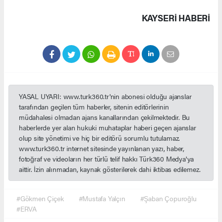
KAYSERI HABERİ
YASAL UYARI: www.turk360.tr'nin abonesi olduğu ajanslar
tarafından geçilen tüm haberler, sitenin editörlerinin
müdahalesi olmadan ajans kanallarından çekilmektedir. Bu
haberlerde yer alan hukuki muhataplar haberi geçen ajanslar
olup site yönetimi ve hiç bir editörü sorumlu tutulamaz.
www.turk360.tr internet sitesinde yayınlanan yazı, haber,
fotoğraf ve videoların her türlü telif hakkı Türk360 Medya'ya
aittir. İzin alınmadan, kaynak gösterilerek dahi iktibas edilemez.
#Gökmen Çiçek
#Mustafa Yalçın
#Şaban Çopuroğlu
#ERVA