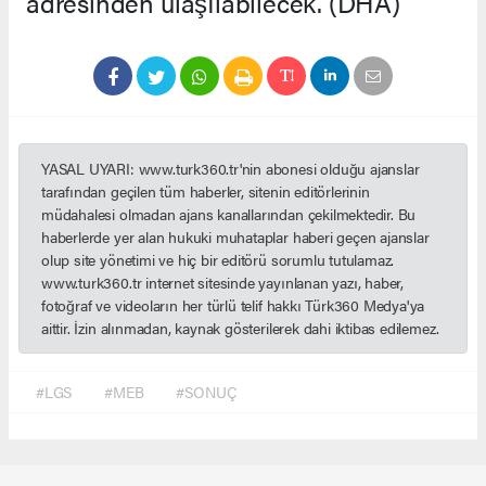
adresinden ulaşılabilecek. (DHA)
YASAL UYARI: www.turk360.tr'nin abonesi olduğu ajanslar
tarafından geçilen tüm haberler, sitenin editörlerinin
müdahalesi olmadan ajans kanallarından çekilmektedir. Bu
haberlerde yer alan hukuki muhataplar haberi geçen ajanslar
olup site yönetimi ve hiç bir editörü sorumlu tutulamaz.
www.turk360.tr internet sitesinde yayınlanan yazı, haber,
fotoğraf ve videoların her türlü telif hakkı Türk360 Medya'ya
aittir. İzin alınmadan, kaynak gösterilerek dahi iktibas edilemez.
#LGS
#MEB
#SONUÇ