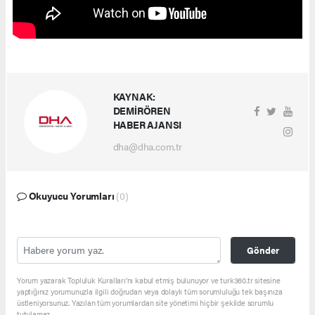
KAYNAK:
DEMİRÖREN
HABER AJANSI
dha@dha.com.tr
Okuyucu Yorumları
(0)
Gönder
Yorum yazarak Topluluk Kuralları’nı kabul etmiş bulunuyor ve turk360.tr sitesine
yaptığınız yorumunuzla ilgili doğrudan veya dolaylı tüm sorumluluğu tek başınıza
üstleniyorsunuz. Yazılan tüm yorumlardan site yönetimi hiçbir şekilde sorumlu
tutulamaz.