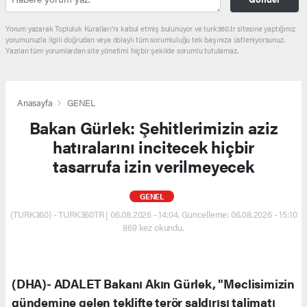
Yorum yazarak Topluluk Kuralları’nı kabul etmiş bulunuyor ve turk360.tr sitesine yaptığınız
yorumunuzla ilgili doğrudan veya dolaylı tüm sorumluluğu tek başınıza üstleniyorsunuz.
Yazılan tüm yorumlardan site yönetimi hiçbir şekilde sorumlu tutulamaz.
Anasayfa
GENEL
Bakan Gürlek: Şehitlerimizin aziz
hatıralarını incitecek hiçbir
tasarrufa izin verilmeyecek
GENEL
(TURK360) - TURK360TR | 06.08.2026 - 14:04, Güncelleme: 06.08.2026 - 15:10
869 kez okundu.
(DHA)- ADALET Bakanı Akın Gürlek, "Meclisimizin
gündemine gelen teklifte terör saldırısı talimatı