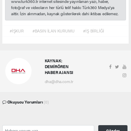
www.turk360.tr internet sitesinde yayınlanan yazı, haber,
fotoğraf ve videoların her türlü telif hakkı Türk360 Medya'ya
aittir. İzin alınmadan, kaynak gösterilerek dahi iktibas edilemez.
#İŞKUR
#BASIN İLAN KURUMU
#İŞ BİRLİĞİ
KAYNAK:
DEMİRÖREN
HABER AJANSI
dha@dha.com.tr
Okuyucu Yorumları
(0)
Gönder