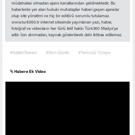
müdahalesi olmadan ajans kanallarından çekilmektedir. Bu
haberlerde yer alan hukuki muhataplar haberi geçen ajanslar
olup site yönetimi ve hiç bir editörü sorumlu tutulamaz.
www.turk360.tr internet sitesinde yayınlanan yazı, haber,
fotoğraf ve videoların her türlü telif hakkı Türk360 Medya'ya
aittir. İzin alınmadan, kaynak gösterilerek dahi iktibas edilemez.
#Adalet Bakanı
#Akın Gürlek
#Terörsüz Türkiye
Habere Ek Video