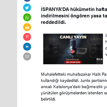
İSPANYA'DA hükümetin haftalı
indirilmesini öngören yasa t
reddedildi.
v
Muhalefetteki muhafazakar Halk Parti
kullandığı kaydedildi. Junts partisin
ancak Katalonya’daki bağımsızlık yanl
yürütülen görüşmelerden istenilen s
belirtildi.