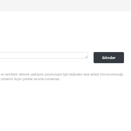
Gönder
ve turk360.tr sitesine yaptığınız yorumunuzla ilgili doğrudan veya dolaylı tüm sorumluluğu
e yönetimi hiçbir şekilde sorumlu tutulamaz.