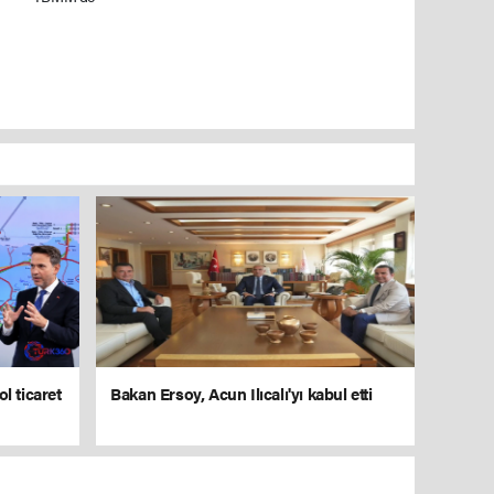
l ticaret
Bakan Ersoy, Acun Ilıcalı'yı kabul etti