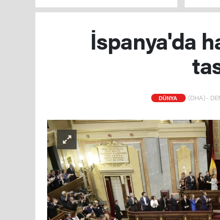
tarafı red
İspanya'da h
ta
(DHA) - DEM
DÜNYA