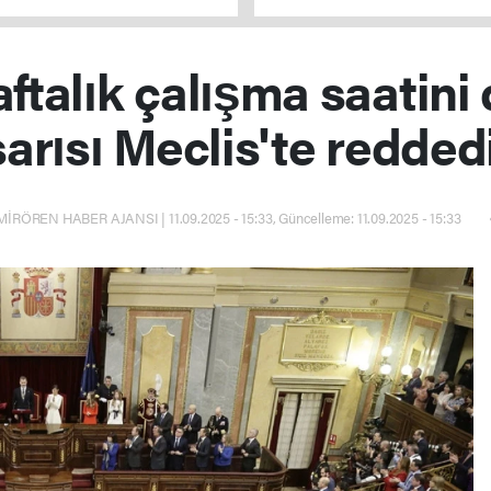
detti!
aftalık çalışma saatini
sarısı Meclis'te reddedi
İRÖREN HABER AJANSI | 11.09.2025 - 15:33, Güncelleme: 11.09.2025 - 15:33