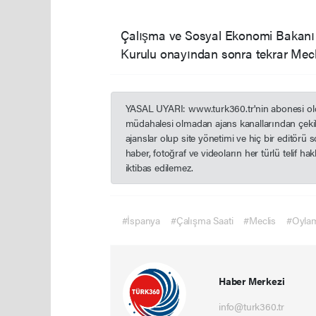
Çalışma ve Sosyal Ekonomi Bakanı Yo
Kurulu onayından sonra tekrar Mecli
YASAL UYARI: www.turk360.tr'nin abonesi olduğ
müdahalesi olmadan ajans kanallarından çekil
ajanslar olup site yönetimi ve hiç bir editörü
haber, fotoğraf ve videoların her türlü telif h
iktibas edilemez.
#İspanya
#Çalışma Saati
#Meclis
#Oyla
Haber Merkezi
info@turk360.tr