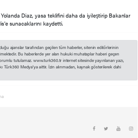
landa Diaz, yasa teklifini daha da iyileştirip Bakanlar
s'e sunacaklarını kaydetti.
u ajanslar tarafından geçilen tüm haberler, sitenin editörlerinin
mektedir. Bu haberlerde yer alan hukuki muhataplar haberi geçen
 sorumlu tutulamaz. www.turk360.tr internet sitesinde yayınlanan yazı,
akkı Türk360 Medya'ya aittir. İzin alınmadan, kaynak gösterilerek dahi
ma