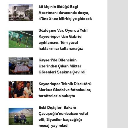
35 kişinin öldüğü Ezgi
Apartmanı davasında dosya,
4’üncü kez bilirkişiye gidecek
Sözleşme Var, Oyuncu Yok!
Kayserispor’dan Gabriel
açıklaması: Tüm yasal
haklarımızı kullanacağız
Kayseri'de Dilencinin
Üzerinden Çıkan Miktar
Görenleri Şaşkına Çevirdi
Kayserispor Teknik Direktörü
Markus Gisdol ve futbolcular,
taraftarlarla buluştu
Eski Dışişleri Bakanı
Çavuşoğlu'nun babası vefat
etti; Siyasiler başsağlığı
mesajı yayımladı