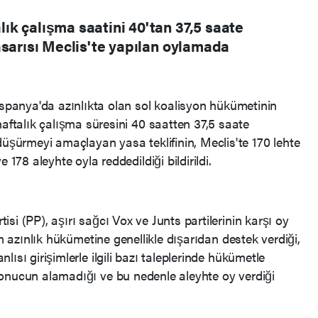
k çalışma saatini 40'tan 37,5 saate
asarısı Meclis'te yapılan oylamada
İspanya'da azınlıkta olan sol koalisyon hükümetinin
haftalık çalışma süresini 40 saatten 37,5 saate
düşürmeyi amaçlayan yasa teklifinin, Meclis'te 170 lehte
e 178 aleyhte oyla reddedildiği bildirildi.
si (PP), aşırı sağcı Vox ve Junts partilerinin karşı oy
in azınlık hükümetine genellikle dışarıdan destek verdiği,
ısı girişimlerle ilgili bazı taleplerinde hükümetle
onucun alamadığı ve bu nedenle aleyhte oy verdiği