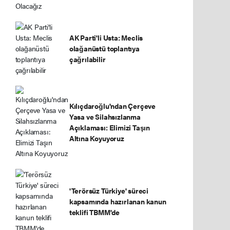
AK Parti'li Usta: Meclis
olağanüstü toplantıya
çağrılabilir
Kılıçdaroğlu'ndan Çerçeve
Yasa ve Silahsızlanma
Açıklaması: Elimizi Taşın
Altına Koyuyoruz
'Terörsüz Türkiye' süreci
kapsamında hazırlanan kanun
teklifi TBMM'de