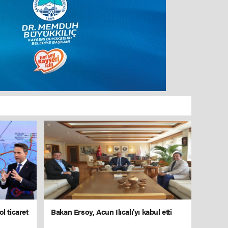
l ticaret
Bakan Ersoy, Acun Ilıcalı'yı kabul etti