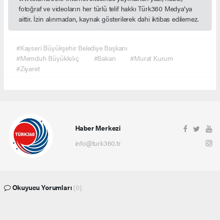
fotoğraf ve videoların her türlü telif hakkı Türk360 Medya'ya
aittir. İzin alınmadan, kaynak gösterilerek dahi iktibas edilemez.
#Kayseri Büyükşehir Belediye Başkanı
#Memduh Büyükkılıç
#Bakan
#Murat Kurum
#Ziyaret
Haber Merkezi
info@turk360.tr
Okuyucu Yorumları
(0)