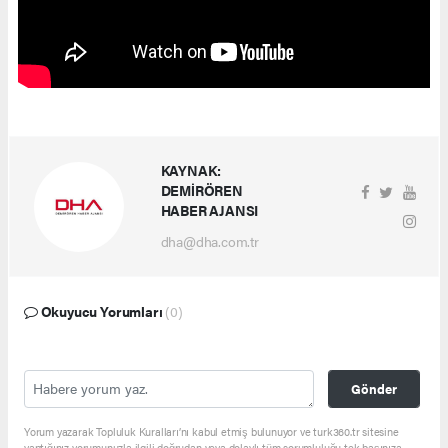
KAYNAK:
DEMİRÖREN
HABER AJANSI
dha@dha.com.tr
Okuyucu Yorumları
(0)
Gönder
Yorum yazarak Topluluk Kuralları’nı kabul etmiş bulunuyor ve turk360.tr sitesine
yaptığınız yorumunuzla ilgili doğrudan veya dolaylı tüm sorumluluğu tek başınıza