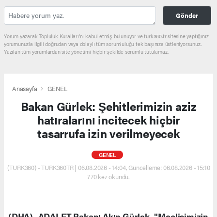
Gönder
Yorum yazarak Topluluk Kuralları’nı kabul etmiş bulunuyor ve turk360.tr sitesine yaptığınız
yorumunuzla ilgili doğrudan veya dolaylı tüm sorumluluğu tek başınıza üstleniyorsunuz.
Yazılan tüm yorumlardan site yönetimi hiçbir şekilde sorumlu tutulamaz.
Anasayfa
GENEL
Bakan Gürlek: Şehitlerimizin aziz
hatıralarını incitecek hiçbir
tasarrufa izin verilmeyecek
GENEL
(TURK360) - TURK360TR | 06.08.2026 - 14:04, Güncelleme: 06.08.2026 - 15:10
770 kez okundu.
(DHA)- ADALET Bakanı Akın Gürlek, "Meclisimizin