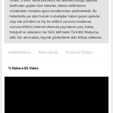
YASAL UYARI: www.turk360.tr'nin abonesi olduğu ajanslar
tarafından geçilen tüm haberler, sitenin editörlerinin
müdahalesi olmadan ajans kanallarından çekilmektedir. Bu
haberlerde yer alan hukuki muhataplar haberi geçen ajanslar
olup site yönetimi ve hiç bir editörü sorumlu tutulamaz.
www.turk360.tr internet sitesinde yayınlanan yazı, haber,
fotoğraf ve videoların her türlü telif hakkı Türk360 Medya'ya
aittir. İzin alınmadan, kaynak gösterilerek dahi iktibas edilemez.
#Adalet Bakanı
#Akın Gürlek
#Terörsüz Türkiye
Habere Ek Video