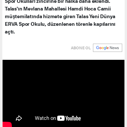
Spor Okulları zincirine bir halka daha eklendi.
Talas'ın Mevlana Mahallesi Hamdi Hoca Camii
müştemilatında hizmete giren Talas Yeni Dünya
ERVA Spor Okulu, düzenlenen törenle kapılarını
açtı.
ABONE OL