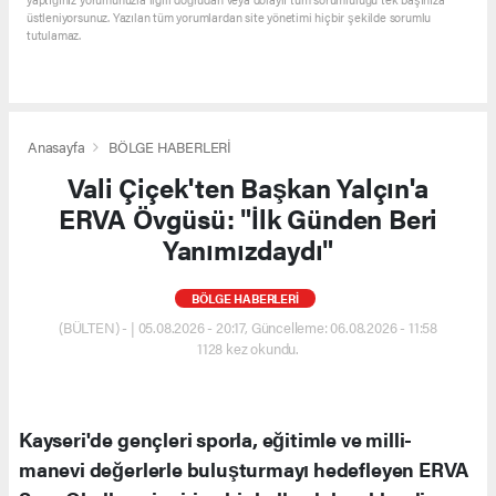
üstleniyorsunuz. Yazılan tüm yorumlardan site yönetimi hiçbir şekilde sorumlu
tutulamaz.
Anasayfa
BÖLGE HABERLERİ
Vali Çiçek'ten Başkan Yalçın'a
ERVA Övgüsü: "İlk Günden Beri
Yanımızdaydı"
BÖLGE HABERLERİ
(BÜLTEN) - | 05.08.2026 - 20:17, Güncelleme: 06.08.2026 - 11:58
1128 kez okundu.
Kayseri'de gençleri sporla, eğitimle ve milli-
manevi değerlerle buluşturmayı hedefleyen ERVA