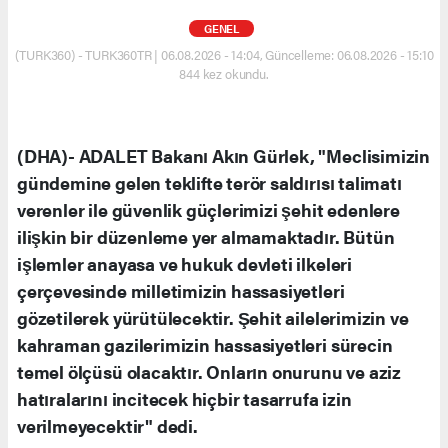
GENEL
(TURK360) - TURK360TR | 06.08.2026 - 14:04, Güncelleme: 06.08.2026 - 15:10
844 kez okundu.
(DHA)- ADALET Bakanı Akın Gürlek, "Meclisimizin
gündemine gelen teklifte terör saldırısı talimatı
verenler ile güvenlik güçlerimizi şehit edenlere
ilişkin bir düzenleme yer almamaktadır. Bütün
işlemler anayasa ve hukuk devleti ilkeleri
çerçevesinde milletimizin hassasiyetleri
gözetilerek yürütülecektir. Şehit ailelerimizin ve
kahraman gazilerimizin hassasiyetleri sürecin
temel ölçüsü olacaktır. Onların onurunu ve aziz
hatıralarını incitecek hiçbir tasarrufa izin
verilmeyecektir" dedi.