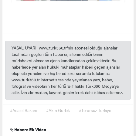
YASAL UYARI: www.turk360.tr'nin abonesi olduğu ajanslar
tarafından geçilen tüm haberler, sitenin editörlerinin
müdahalesi olmadan ajans kanallarından çekilmektedir. Bu
haberlerde yer alan hukuki muhataplar haberi geçen ajanslar
olup site yönetimi ve hiç bir editörü sorumlu tutulamaz.
www.turk360.tr internet sitesinde yayınlanan yazı, haber,
fotoğraf ve videoların her türlü telif hakkı Türk360 Medya'ya
aittir. İzin alınmadan, kaynak gösterilerek dahi iktibas edilemez.
#Adalet Bakanı
#Akın Gürlek
#Terörsüz Türkiye
Habere Ek Video