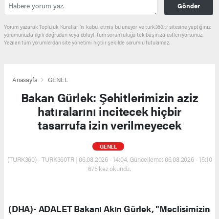
Gönder
Yorum yazarak Topluluk Kuralları’nı kabul etmiş bulunuyor ve turk360.tr sitesine yaptığınız
yorumunuzla ilgili doğrudan veya dolaylı tüm sorumluluğu tek başınıza üstleniyorsunuz.
Yazılan tüm yorumlardan site yönetimi hiçbir şekilde sorumlu tutulamaz.
Anasayfa
GENEL
Bakan Gürlek: Şehitlerimizin aziz
hatıralarını incitecek hiçbir
tasarrufa izin verilmeyecek
GENEL
(TURK360) - TURK360TR | 06.08.2026 - 14:04, Güncelleme: 06.08.2026 - 15:10
675 kez okundu.
(DHA)- ADALET Bakanı Akın Gürlek, "Meclisimizin