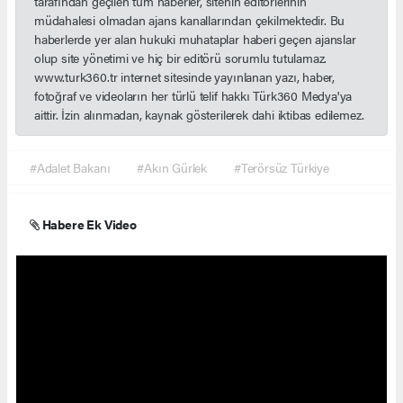
tarafından geçilen tüm haberler, sitenin editörlerinin
müdahalesi olmadan ajans kanallarından çekilmektedir. Bu
haberlerde yer alan hukuki muhataplar haberi geçen ajanslar
olup site yönetimi ve hiç bir editörü sorumlu tutulamaz.
www.turk360.tr internet sitesinde yayınlanan yazı, haber,
fotoğraf ve videoların her türlü telif hakkı Türk360 Medya'ya
aittir. İzin alınmadan, kaynak gösterilerek dahi iktibas edilemez.
#Adalet Bakanı
#Akın Gürlek
#Terörsüz Türkiye
Habere Ek Video