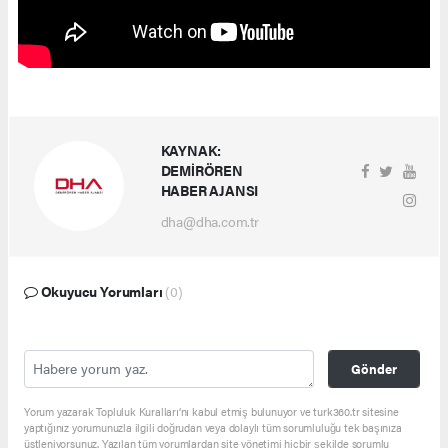
KAYNAK:
DEMİRÖREN
HABER AJANSI
dha@dha.com.tr
Okuyucu Yorumları
(0)
Gönder
Yorum yazarak Topluluk Kuralları’nı kabul etmiş bulunuyor ve turk360.tr sitesine
yaptığınız yorumunuzla ilgili doğrudan veya dolaylı tüm sorumluluğu tek başınıza
üstleniyorsunuz. Yazılan tüm yorumlardan site yönetimi hiçbir şekilde sorumlu