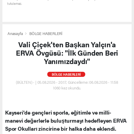
tutulamaz.
Anasayfa
BÖLGE HABERLERİ
Vali Çiçek'ten Başkan Yalçın'a
ERVA Övgüsü: "İlk Günden Beri
Yanımızdaydı"
BÖLGE HABERLERİ
(BÜLTEN) - | 05.08.2026 - 20:17, Güncelleme: 06.08.2026 - 11:58
1060 kez okundu.
Kayseri'de gençleri sporla, eğitimle ve milli-
manevi değerlerle buluşturmayı hedefleyen ERVA
Spor Okulları zincirine bir halka daha eklendi.