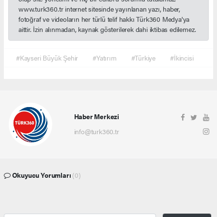
www.turk360.tr internet sitesinde yayınlanan yazı, haber,
fotoğraf ve videoların her türlü telif hakkı Türk360 Medya'ya
aittir. İzin alınmadan, kaynak gösterilerek dahi iktibas edilemez.
#Kayseri Büyük Şehir
#Yatırım
#Türkiye
#İkincisi
Haber Merkezi
info@turk360.tr
Okuyucu Yorumları
(0)