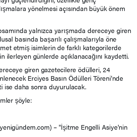
 çalışmalara yönelmesi açısından büyük önem
psamında yalnızca yarışmada dereceye giren
ulusal basında başarılı çalışmalarıyla öne
zmet etmiş isimlerin de farklı kategorilerde
rin ilerleyen günlerde açıklanacağını kaydetti.
eceye giren gazetecilere ödülleri, 24
lenecek Erciyes Basın Ödülleri Töreni'nde
ati ise daha sonra duyurulacak.
mler şöyle:
enigündem.com) – "İşitme Engelli Asiye'nin