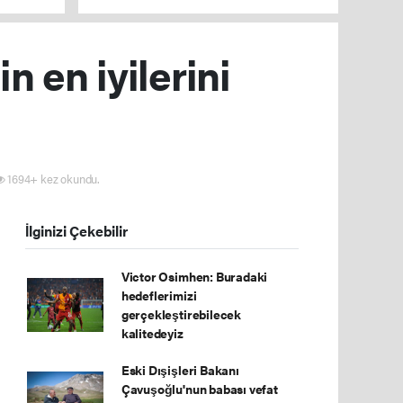
düzenlenen operasyonlarla yakalandı
n en iyilerini
1694+ kez okundu.
İlginizi Çekebilir
Victor Osimhen: Buradaki
hedeflerimizi
gerçekleştirebilecek
kalitedeyiz
Eski Dışişleri Bakanı
Çavuşoğlu'nun babası vefat