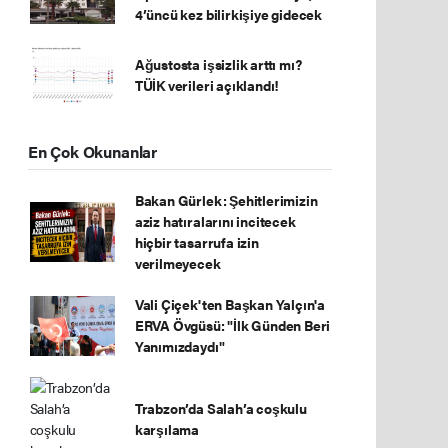
4’üncü kez bilirkişiye gidecek
Ağustosta işsizlik arttı mı?
TÜİK verileri açıklandı!
En Çok Okunanlar
Bakan Gürlek: Şehitlerimizin
aziz hatıralarını incitecek
hiçbir tasarrufa izin
verilmeyecek
Vali Çiçek'ten Başkan Yalçın'a
ERVA Övgüsü: "İlk Günden Beri
Yanımızdaydı"
Trabzon’da Salah’a coşkulu
karşılama