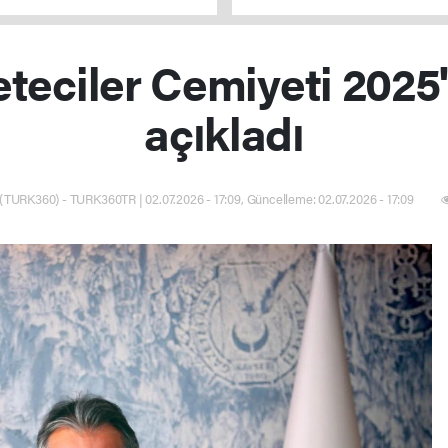
ı
uygun hale gelecek
eciler Cemiyeti 2025'i
açıkladı
(TURK360) - TURK360TR | 02.07.2026 - 17:09, Güncelleme: 02.07.2026 - 17:09