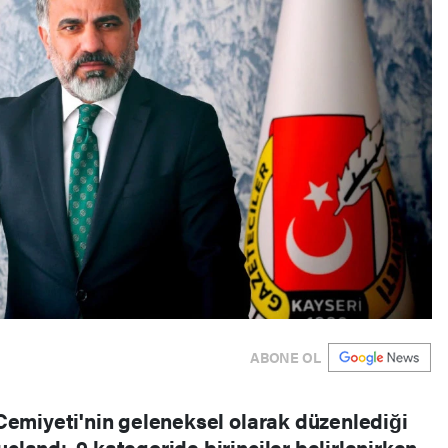
ABONE OL
Cemiyeti'nin geleneksel olarak düzenlediği
landı. 9 kategoride birinciler belirlenirken,