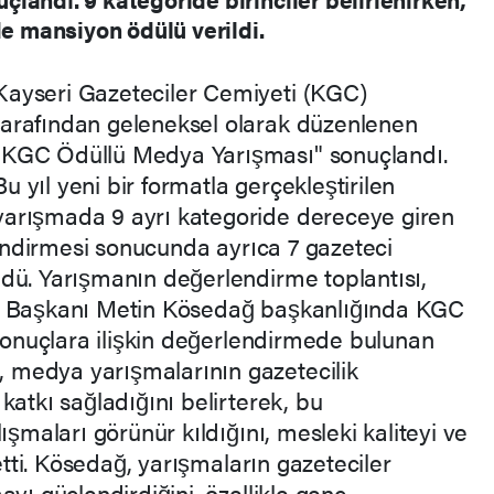
de mansiyon ödülü verildi.
Kayseri Gazeteciler Cemiyeti (KGC)
tarafından geleneksel olarak düzenlenen
"KGC Ödüllü Medya Yarışması" sonuçlandı.
Bu yıl yeni bir formatla gerçekleştirilen
yarışmada 9 ayrı kategoride dereceye giren
rlendirmesi sonucunda ayrıca 7 gazeteci
dü. Yarışmanın değerlendirme toplantısı,
ti Başkanı Metin Kösedağ başkanlığında KGC
 Sonuçlara ilişkin değerlendirmede bulunan
medya yarışmalarının gazetecilik
katkı sağladığını belirterek, bu
ışmaları görünür kıldığını, mesleki kaliteyi ve
 etti. Kösedağ, yarışmaların gazeteciler
yı güçlendirdiğini, özellikle genç