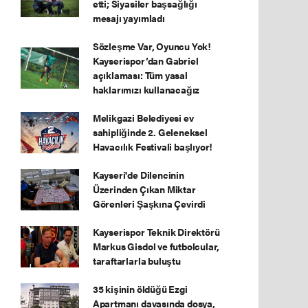
etti; Siyasiler başsağlığı
mesajı yayımladı
Sözleşme Var, Oyuncu Yok!
Kayserispor’dan Gabriel
açıklaması: Tüm yasal
haklarımızı kullanacağız
Melikgazi Belediyesi ev
sahipliğinde 2. Geleneksel
Havacılık Festivali başlıyor!
Kayseri'de Dilencinin
Üzerinden Çıkan Miktar
Görenleri Şaşkına Çevirdi
Kayserispor Teknik Direktörü
Markus Gisdol ve futbolcular,
taraftarlarla buluştu
35 kişinin öldüğü Ezgi
Apartmanı davasında dosya,