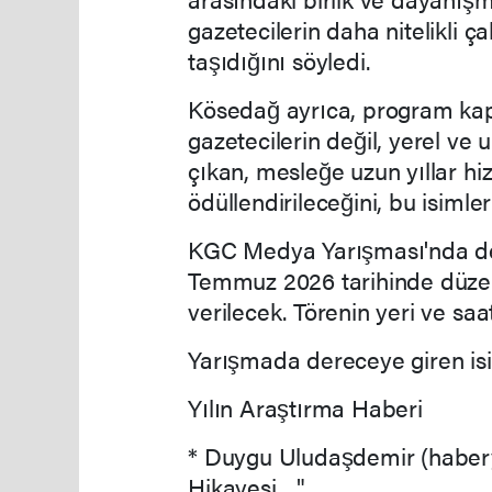
gazetecilerin daha nitelikli
taşıdığını söyledi.
Kösedağ ayrıca, program ka
gazetecilerin değil, yerel ve 
çıkan, mesleğe uzun yıllar hi
ödüllendirileceğini, bu isimle
KGC Medya Yarışması'nda der
Temmuz 2026 tarihinde düzen
verilecek. Törenin yeri ve sa
Yarışmada dereceye giren isi
Yılın Araştırma Haberi
* Duygu Uludaşdemir (habery
Hikayesi…"