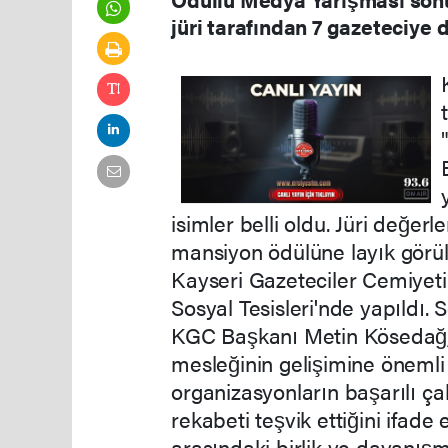
jüri tarafından 7 gazeteciye 
isimler belli oldu. Jüri değe
mansiyon ödülüne layık görül
Kayseri Gazeteciler Cemiye
Sosyal Tesisleri'nde yapıldı.
KGC Başkanı Metin Kösedağ, 
mesleğinin gelişimine önemli 
organizasyonların başarılı çal
rekabeti teşvik ettiğini ifade
arasındaki birlik ve dayanışma