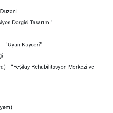
 Düzeni
iyes Dergisi Tasarımı"
 – "Uyan Kayseri"
ği
) – "Yeşilay Rehabilitasyon Merkezi ve
iyem)