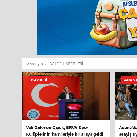
Anasayfa
BÖLGE HABERLERİ
KAYSERI
ADAN
Vali Gökmen Çiçek, ERVA Spor
Adana'da
Kulüplerinin hamileriyle bir araya geldi
asayiş u