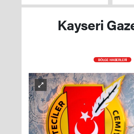
yakaland
Kayseri Gazet
BÖLGE HABERLERİ