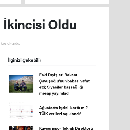
İkincisi Oldu
 kez okundu.
İlginizi Çekebilir
Eski Dışişleri Bakanı
Çavuşoğlu'nun babası vefat
etti; Siyasiler başsağlığı
mesajı yayımladı
Ağustosta işsizlik arttı mı?
TÜİK verileri açıklandı!
Kayserispor Teknik Direktörü