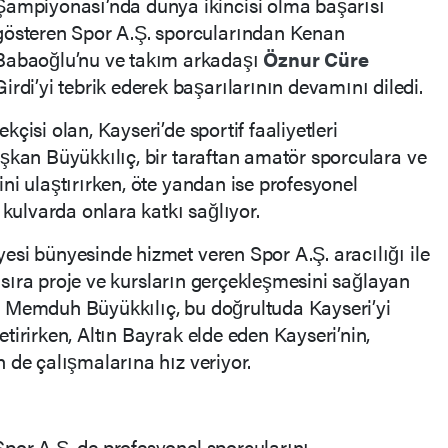
Şampiyonası’nda dünya ikincisi olma başarısı
gösteren Spor A.Ş. sporcularından Kenan
Babaoğlu’nu ve takım arkadaşı
Öznur Cüre
Girdi’yi tebrik ederek başarılarının devamını diledi.
çisi olan, Kayseri’de sportif faaliyetleri
şkan Büyükkılıç, bir taraftan amatör sporculara ve
ni ulaştırırken, öte yandan ise profesyonel
 kulvarda onlara katkı sağlıyor.
si bünyesinde hizmet veren Spor A.Ş. aracılığı ile
nı sıra proje ve kursların gerçekleşmesini sağlayan
 Memduh Büyükkılıç, bu doğrultuda Kayseri’yi
tirirken, Altın Bayrak elde eden Kayseri’nin,
 de çalışmalarına hız veriyor.
por A.Ş. de profesyonel sporcularını