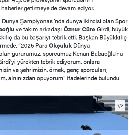
haberler getirmeye de devam ediyor.
k
Dünya Şampiyonası’nda dünya ikincisi olan Spor
aoğlu
ve takım arkadaşı
Öznur Cüre
Girdi, büyük
kılıç da bu başarıyı tebrik etti. Başkan Büyükkılıç
dirmede, “2025 Para
Okçuluk
Dünya
i olan gururumuz, sporcumuz Kenan Babaoğlu’nu
irdi’yi yürekten tebrik ediyorum, onlara
zin ve şehrimizin, örnek, genç sporcuları,
rum, alnınızdan öpüyorum” ifadelerinde bulundu.
1
/2