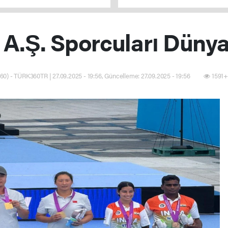
verilmeyecek
 A.Ş. Sporcuları Dünya 
60) - TÜRK360TR | 27.09.2025 - 19:56, Güncelleme: 27.09.2025 - 19:56
1591+