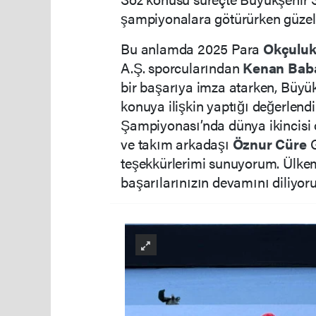
şampiyonalara götürürken güzel 
Bu anlamda 2025 Para
Okçulu
A.Ş. sporcularından
Kenan Bab
bir başarıya imza atarken, Büyük
konuya ilişkin yaptığı değerlen
Şampiyonası’nda dünya ikincis
ve takım arkadaşı
Öznur Cüre
G
teşekkürlerimi sunuyorum. Ülkemi
başarılarınızın devamını diliyo