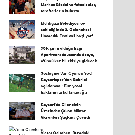
Markus Gisdol ve futbolcular,
taraftarlarla buluştu
Melikgazi Belediyesi ev
sahipliğinde 2. Geleneksel
Havacılık Festivali başlıyor!
35 kişinin öldüğü Ezgi
Apartmanı davasında dosya,
4’üncü kez bilirkişiye gidecek
Sözleşme Var, Oyuncu Yok!
Kayserispor’dan Gabriel
açıklaması: Tüm yasal
haklarımızı kullanacağız
Kayseri'de Dilencinin
Üzerinden Çıkan Miktar
Görenleri Şaşkına Çevirdi
Victor Osimhen: Buradaki