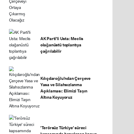
AK Parti'li Usta: Meclis
olağanüstü toplantıya
çağrılabilir
Kılıçdaroğlu'ndan Çerçeve
Yasa ve Silahsızlanma
Açıklaması: Elimizi Taşın
Altına Koyuyoruz
'Terörsüz Türkiye' süreci
kapsamında hazırlanan kanun