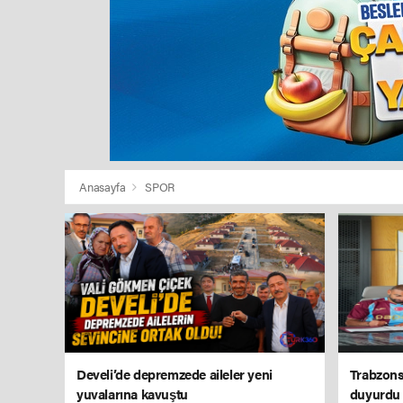
Anasayfa
SPOR
Develi’de depremzede aileler yeni
Trabzons
yuvalarına kavuştu
duyurdu