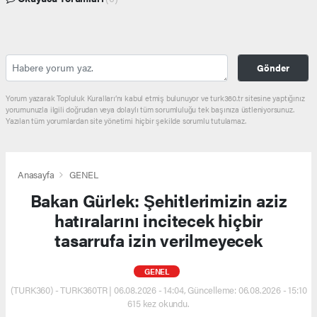
Gönder
Yorum yazarak Topluluk Kuralları’nı kabul etmiş bulunuyor ve turk360.tr sitesine yaptığınız
yorumunuzla ilgili doğrudan veya dolaylı tüm sorumluluğu tek başınıza üstleniyorsunuz.
Yazılan tüm yorumlardan site yönetimi hiçbir şekilde sorumlu tutulamaz.
Anasayfa
GENEL
Bakan Gürlek: Şehitlerimizin aziz
hatıralarını incitecek hiçbir
tasarrufa izin verilmeyecek
GENEL
(TURK360) - TURK360TR | 06.08.2026 - 14:04, Güncelleme: 06.08.2026 - 15:10
615 kez okundu.