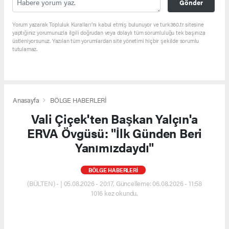
Gönder
Yorum yazarak Topluluk Kuralları’nı kabul etmiş bulunuyor ve turk360.tr sitesine
yaptığınız yorumunuzla ilgili doğrudan veya dolaylı tüm sorumluluğu tek başınıza
üstleniyorsunuz. Yazılan tüm yorumlardan site yönetimi hiçbir şekilde sorumlu
tutulamaz.
Anasayfa
BÖLGE HABERLERİ
Vali Çiçek'ten Başkan Yalçın'a
ERVA Övgüsü: "İlk Günden Beri
Yanımızdaydı"
BÖLGE HABERLERİ
(BÜLTEN) - | 05.08.2026 - 20:17, Güncelleme: 06.08.2026 - 11:58
1016 kez okundu.