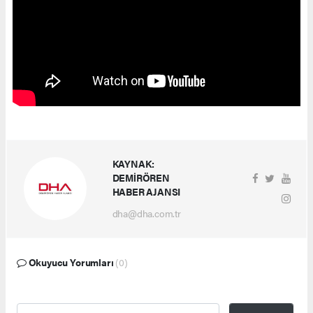
KAYNAK:
DEMİRÖREN
HABER AJANSI
dha@dha.com.tr
Okuyucu Yorumları
(0)