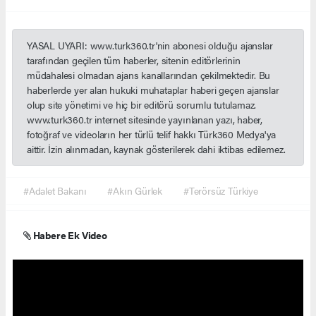
YASAL UYARI: www.turk360.tr'nin abonesi olduğu ajanslar
tarafından geçilen tüm haberler, sitenin editörlerinin
müdahalesi olmadan ajans kanallarından çekilmektedir. Bu
haberlerde yer alan hukuki muhataplar haberi geçen ajanslar
olup site yönetimi ve hiç bir editörü sorumlu tutulamaz.
www.turk360.tr internet sitesinde yayınlanan yazı, haber,
fotoğraf ve videoların her türlü telif hakkı Türk360 Medya'ya
aittir. İzin alınmadan, kaynak gösterilerek dahi iktibas edilemez.
#Adalet Bakanı
#Akın Gürlek
#Terörsüz Türkiye
Habere Ek Video