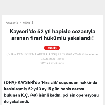
Anasayfa
ASAYİŞ
Kayseri'de 52 yıl hapisle cezasıyla
aranan firari hükümlü yakalandı!
ASAYİŞ
(DHA) - DEMİRÖREN HABER AJANSI | 22.05.2026 - 20:47, Güncelleme:
22.05.2026 - 20:47
1420+ kez okundu.
(DHA)-KAYSERİ'de 'Hırsızlık’ suçundan hakkında
kesinleşmiş 52 yıl 3 ay 15 gün hapis cezası
bulunan K.Ç. (49) isimli kadın, polisin operasyonu
ile yakalandı.