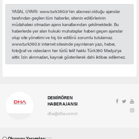
YASAL UYARI: www.turk360.tr'nin abonesi olduğu ajanslar
tarafından geçilen tüm haberler, sitenin editörlerinin
müdahalesi olmadan ajans kanallarından çekilmektedir. Bu
haberlerde yer alan hukuki muhataplar haberi geçen ajanslar
olup site yönetimi ve hiç bir editörü sorumlu tutulamaz.
www.turk360.tr internet sitesinde yayınlanan yazı, haber,
fotoğraf ve videoların her türlü telif hakkı Türk360 Medya'ya
aittir. İzin alınmadan, kaynak gösterilerek dahi iktibas edilemez.
DEMİRÖREN
HABER AJANSI
dha@dha.com.tr
Okuyucu Yorumları
(0)