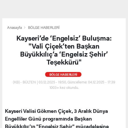
Anasayfa
BÖLGE HABERLERİ
Kayseri’de ‘Engelsiz’ Buluşma:
"Vali Çiçek’ten Başkan
Büyükkılıç’a ‘Engelsiz Şehir’
Teşekkürü"
BÖLGE HABERLERİ
(KB) - BÜLTEN | 03.12.2025 - 19:50, Güncelleme: 04.12.2025 - 17:39
1003+ kez okundu.
Kayseri Valisi Gökmen Çiçek, 3 Aralık Dünya
Engelliler Günü programında Başkan
Büyükkılıç’ın "Engelsiz Şehir" mücadelesine