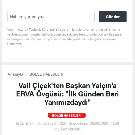
Gönder
Yorum yazarak Topluluk Kuralları’nı kabul etmiş bulunuyor ve turk360.tr sitesine
yaptığınız yorumunuzla ilgili doğrudan veya dolaylı tüm sorumluluğu tek başınıza
üstleniyorsunuz. Yazılan tüm yorumlardan site yönetimi hiçbir şekilde sorumlu
tutulamaz.
Anasayfa
BÖLGE HABERLERİ
Vali Çiçek'ten Başkan Yalçın'a
ERVA Övgüsü: "İlk Günden Beri
Yanımızdaydı"
BÖLGE HABERLERİ
(BÜLTEN) - | 05.08.2026 - 20:17, Güncelleme: 06.08.2026 - 11:58
552 kez okundu.