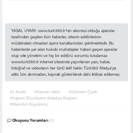
YASAL UYARI: www.turk360.tr'nin abonesi olduğu ajanslar
tarafından geçilen tüm haberler, sitenin editörlerinin
müdahalesi olmadan ajans kanallarından çekilmektedir. Bu
haberlerde yer alan hukuki muhataplar haberi geçen ajanslar
olup site yönetimi ve hiç bir editörü sorumlu tutulamaz.
www.turk360.tr internet sitesinde yayınlanan yazı, haber,
fotoğraf ve videoların her türlü telif hakkı Türk360 Medya'ya
aittir. İzin alınmadan, kaynak gösterilerek dahi iktibas edilemez.
#3 Aralık
#Kayseri Valisi
#Gökmen Çiçek
#Kayseri Büyükşehir Belediye Başkanı
#Memduh Büyükkılıç
Okuyucu Yorumları
(0)