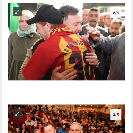
2
/5
3
/5