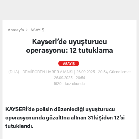
Anasayfa
ASAYİŞ
Kayseri’de uyuşturucu
operasyonu: 12 tutuklama
ASAYİŞ
(DHA) - DEMİRÖREN HABER AJANSI | 26.09.2025 - 20:54, Güncelleme:
26.09.2025 - 20:54
1620+ kez okundu.
KAYSERİ’de polisin düzenlediği uyuşturucu
operasyonunda gözaltına alınan 31 kişiden 12’si
tutuklandı.