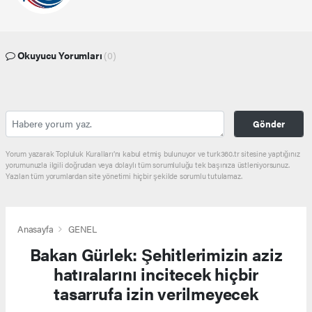
Okuyucu Yorumları
(0)
Gönder
Yorum yazarak Topluluk Kuralları’nı kabul etmiş bulunuyor ve turk360.tr sitesine yaptığınız
yorumunuzla ilgili doğrudan veya dolaylı tüm sorumluluğu tek başınıza üstleniyorsunuz.
Yazılan tüm yorumlardan site yönetimi hiçbir şekilde sorumlu tutulamaz.
Anasayfa
GENEL
Bakan Gürlek: Şehitlerimizin aziz
hatıralarını incitecek hiçbir
tasarrufa izin verilmeyecek