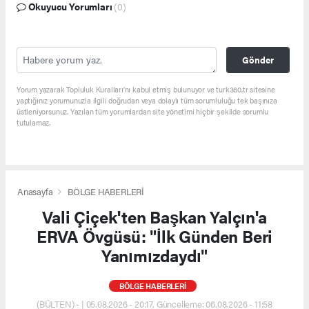
Okuyucu Yorumları
(0)
Gönder
Yorum yazarak Topluluk Kuralları’nı kabul etmiş bulunuyor ve turk360.tr sitesine
yaptığınız yorumunuzla ilgili doğrudan veya dolaylı tüm sorumluluğu tek başınıza
üstleniyorsunuz. Yazılan tüm yorumlardan site yönetimi hiçbir şekilde sorumlu
tutulamaz.
Anasayfa
BÖLGE HABERLERİ
Vali Çiçek'ten Başkan Yalçın'a
ERVA Övgüsü: "İlk Günden Beri
Yanımızdaydı"
BÖLGE HABERLERİ
(BÜLTEN) - | 05.08.2026 - 20:17, Güncelleme: 06.08.2026 - 11:58