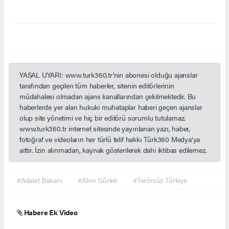
YASAL UYARI: www.turk360.tr'nin abonesi olduğu ajanslar
tarafından geçilen tüm haberler, sitenin editörlerinin
müdahalesi olmadan ajans kanallarından çekilmektedir. Bu
haberlerde yer alan hukuki muhataplar haberi geçen ajanslar
olup site yönetimi ve hiç bir editörü sorumlu tutulamaz.
www.turk360.tr internet sitesinde yayınlanan yazı, haber,
fotoğraf ve videoların her türlü telif hakkı Türk360 Medya'ya
aittir. İzin alınmadan, kaynak gösterilerek dahi iktibas edilemez.
#Adalet Bakanı
#Akın Gürlek
#Terörsüz Türkiye
Habere Ek Video