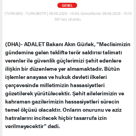
GENEL
(TURK360) - TURK360TR | 06.08.2026 - 14:04, Güncelleme: 06.08.2026 - 15:10
661 kez okundu.
(DHA)- ADALET Bakanı Akın Gürlek, "Meclisimizin
gündemine gelen teklifte terör saldırısı talimatı
verenler ile güvenlik güçlerimizi şehit edenlere
ilişkin bir düzenleme yer almamaktadır. Bütün
işlemler anayasa ve hukuk devleti ilkeleri
çerçevesinde milletimizin hassasiyetleri
gözetilerek yürütülecektir. Şehit ailelerimizin ve
kahraman gazilerimizin hassasiyetleri sürecin
temel ölçüsü olacaktır. Onların onurunu ve aziz
hatıralarını incitecek hiçbir tasarrufa izin
verilmeyecektir" dedi.