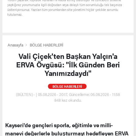
yaptığınız yorumunuzla ilgili doğrudan veya dolaylı tüm sorumluluğu tek başınıza
üstleniyorsunuz. Yazılan tüm yorumlardan site yönetimi hiçbir şekilde sorumlu
tutulamaz.
Anasayfa
BÖLGE HABERLERİ
Vali Çiçek'ten Başkan Yalçın'a
ERVA Övgüsü: "İlk Günden Beri
Yanımızdaydı"
BÖLGE HABERLERİ
(BÜLTEN) - | 05.08.2026 - 20:17, Güncelleme: 06.08.2026 - 11:58
848 kez okundu.
Kayseri'de gençleri sporla, eğitimle ve milli-
manevi değerlerle buluşturmayı hedefleyen ERVA