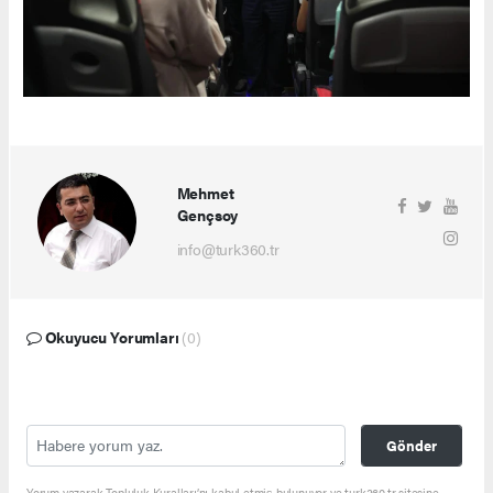
Mehmet
Gençsoy
info@turk360.tr
Okuyucu Yorumları
(0)
Gönder
Yorum yazarak Topluluk Kuralları’nı kabul etmiş bulunuyor ve turk360.tr sitesine