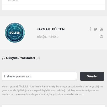
KAYNAK : BÜLTEN
info@turk360.tr
Okuyucu Yorumları
(0)
Gönder
Yorum yazarak Topluluk Kuralları’nı kabul etmiş bulunuyor ve turk360.tr sitesine yaptığınız
yorumunuzla ilgili doğrudan veya dolaylı tüm sorumluluğu tek başınıza üstleniyorsunuz.
Yazılan tüm yorumlardan site yönetimi hiçbir şekilde sorumlu tutulamaz.