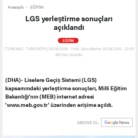
Anasayfa
EĞİTİM
LGS yerleştirme sonuçları
açıklandı
EĞİTİM
(TURK360) - TURK360TR | 05.08.2026 - 11:06, Güncelleme: 05.08.2026 - 22:20
483 kez okundu.
(DHA)- Liselere Geçiş Sistemi (LGS)
kapsamındaki yerleştirme sonuçları, Milli Eğitim
Bakanlığı'nın (MEB) internet adresi
'www.meb.gov.tr' üzerinden erişime açıldı.
ABONE OL