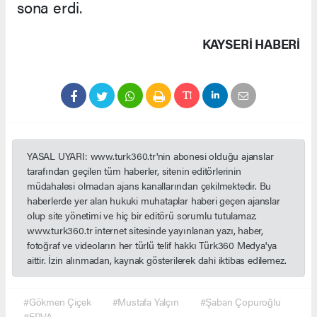
sona erdi.
KAYSERI HABERİ
YASAL UYARI: www.turk360.tr'nin abonesi olduğu ajanslar
tarafından geçilen tüm haberler, sitenin editörlerinin
müdahalesi olmadan ajans kanallarından çekilmektedir. Bu
haberlerde yer alan hukuki muhataplar haberi geçen ajanslar
olup site yönetimi ve hiç bir editörü sorumlu tutulamaz.
www.turk360.tr internet sitesinde yayınlanan yazı, haber,
fotoğraf ve videoların her türlü telif hakkı Türk360 Medya'ya
aittir. İzin alınmadan, kaynak gösterilerek dahi iktibas edilemez.
#Gökmen Çiçek
#Mustafa Yalçın
#Şaban Çopuroğlu
#ERVA