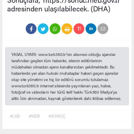
adresinden ulaşılabilecek. (DHA)
YASAL UYARI: www.turk360.tr'nin abonesi olduğu ajanslar
tarafından geçilen tüm haberler, sitenin editörlerinin
müdahalesi olmadan ajans kanallarından çekilmektedir. Bu
haberlerde yer alan hukuki muhataplar haberi geçen ajanslar
olup site yönetimi ve hiç bir editörü sorumlu tutulamaz.
www.turk360.tr internet sitesinde yayınlanan yazı, haber,
fotoğraf ve videoların her türlü telif hakkı Türk360 Medya'ya
aittir. İzin alınmadan, kaynak gösterilerek dahi iktibas edilemez.
#LGS
#MEB
#SONUÇ