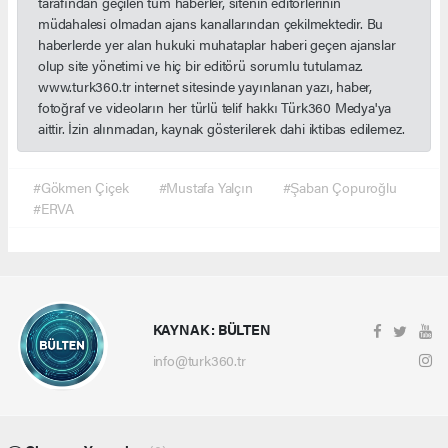
tarafından geçilen tüm haberler, sitenin editörlerinin
müdahalesi olmadan ajans kanallarından çekilmektedir. Bu
haberlerde yer alan hukuki muhataplar haberi geçen ajanslar
olup site yönetimi ve hiç bir editörü sorumlu tutulamaz.
www.turk360.tr internet sitesinde yayınlanan yazı, haber,
fotoğraf ve videoların her türlü telif hakkı Türk360 Medya'ya
aittir. İzin alınmadan, kaynak gösterilerek dahi iktibas edilemez.
#Gökmen Çiçek
#Mustafa Yalçın
#Şaban Çopuroğlu
#ERVA
KAYNAK : BÜLTEN
info@turk360.tr