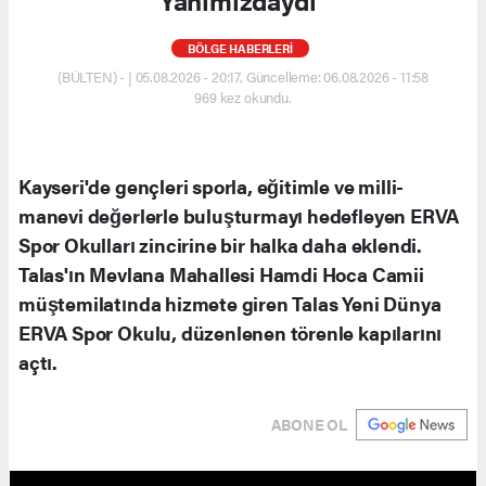
Yanımızdaydı"
BÖLGE HABERLERİ
(BÜLTEN) - | 05.08.2026 - 20:17, Güncelleme: 06.08.2026 - 11:58
969 kez okundu.
Kayseri'de gençleri sporla, eğitimle ve milli-
manevi değerlerle buluşturmayı hedefleyen ERVA
Spor Okulları zincirine bir halka daha eklendi.
Talas'ın Mevlana Mahallesi Hamdi Hoca Camii
müştemilatında hizmete giren Talas Yeni Dünya
ERVA Spor Okulu, düzenlenen törenle kapılarını
açtı.
ABONE OL