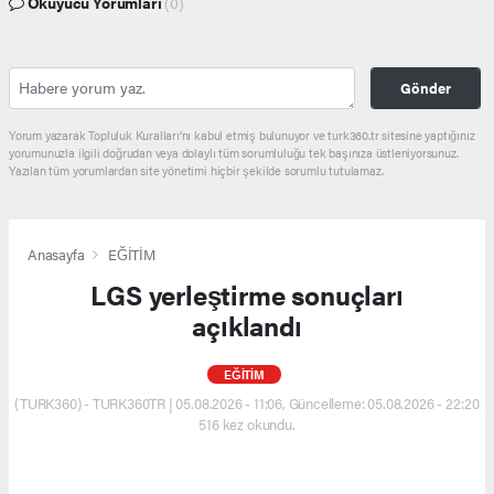
Okuyucu Yorumları
(0)
Gönder
Yorum yazarak Topluluk Kuralları’nı kabul etmiş bulunuyor ve turk360.tr sitesine yaptığınız
yorumunuzla ilgili doğrudan veya dolaylı tüm sorumluluğu tek başınıza üstleniyorsunuz.
Yazılan tüm yorumlardan site yönetimi hiçbir şekilde sorumlu tutulamaz.
Anasayfa
EĞİTİM
LGS yerleştirme sonuçları
açıklandı
EĞİTİM
(TURK360) - TURK360TR | 05.08.2026 - 11:06, Güncelleme: 05.08.2026 - 22:20
516 kez okundu.