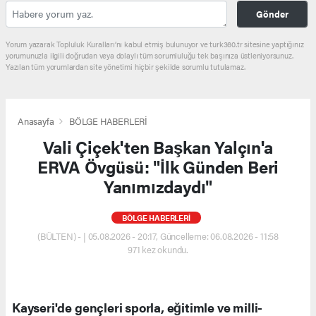
Gönder
Yorum yazarak Topluluk Kuralları’nı kabul etmiş bulunuyor ve turk360.tr sitesine yaptığınız
yorumunuzla ilgili doğrudan veya dolaylı tüm sorumluluğu tek başınıza üstleniyorsunuz.
Yazılan tüm yorumlardan site yönetimi hiçbir şekilde sorumlu tutulamaz.
Anasayfa
BÖLGE HABERLERİ
Vali Çiçek'ten Başkan Yalçın'a
ERVA Övgüsü: "İlk Günden Beri
Yanımızdaydı"
BÖLGE HABERLERİ
(BÜLTEN) - | 05.08.2026 - 20:17, Güncelleme: 06.08.2026 - 11:58
971 kez okundu.
Kayseri'de gençleri sporla, eğitimle ve milli-