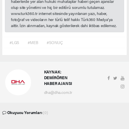
haberlerde yer alan hukuki muhataplar haberi geçen ajanslar
olup site yönetimi ve hiç bir editörü sorumlu tutulamaz.
www.turk360.tr internet sitesinde yayınlanan yazı, haber,
fotoğraf ve videoların her türlü telif hakkı Türk360 Medya'ya
aittir. İzin alınmadan, kaynak gösterilerek dahi iktibas edilemez.
#LGS
#MEB
#SONUÇ
KAYNAK:
DEMİRÖREN
HABER AJANSI
dha@dha.com.tr
Okuyucu Yorumları
(0)