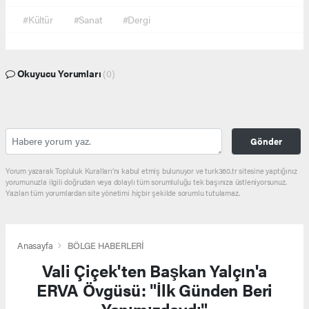
#Kültür
#Sanat
#Dergi
Okuyucu Yorumları
(0)
Gönder
Yorum yazarak Topluluk Kuralları’nı kabul etmiş bulunuyor ve turk360.tr sitesine yaptığınız
yorumunuzla ilgili doğrudan veya dolaylı tüm sorumluluğu tek başınıza üstleniyorsunuz.
Yazılan tüm yorumlardan site yönetimi hiçbir şekilde sorumlu tutulamaz.
Anasayfa
BÖLGE HABERLERİ
Vali Çiçek'ten Başkan Yalçın'a
ERVA Övgüsü: "İlk Günden Beri