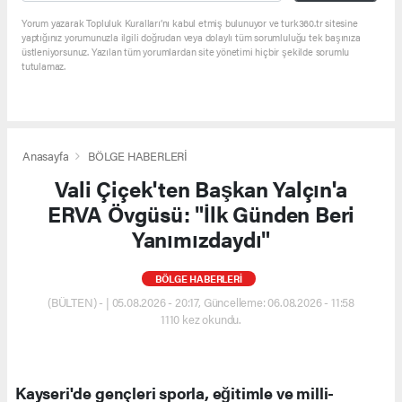
Yorum yazarak Topluluk Kuralları’nı kabul etmiş bulunuyor ve turk360.tr sitesine
yaptığınız yorumunuzla ilgili doğrudan veya dolaylı tüm sorumluluğu tek başınıza
üstleniyorsunuz. Yazılan tüm yorumlardan site yönetimi hiçbir şekilde sorumlu
tutulamaz.
Anasayfa
BÖLGE HABERLERİ
Vali Çiçek'ten Başkan Yalçın'a
ERVA Övgüsü: "İlk Günden Beri
Yanımızdaydı"
BÖLGE HABERLERİ
(BÜLTEN) - | 05.08.2026 - 20:17, Güncelleme: 06.08.2026 - 11:58
1110 kez okundu.
Kayseri'de gençleri sporla, eğitimle ve milli-