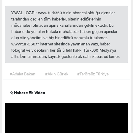
YASAL UYARI: www.turk360.tr'nin abonesi olduğu ajanslar
tarafından geçilen tüm haberler, sitenin editörlerinin
müdahalesi olmadan ajans kanallarından çekilmektedir. Bu
haberlerde yer alan hukuki muhataplar haberi geçen ajanslar
olup site yönetimi ve hiç bir editörü sorumlu tutulamaz.
www.turk360.tr internet sitesinde yayınlanan yazı, haber,
fotoğraf ve videoların her türlü telif hakkı Türk360 Medya'ya
aittir. İzin alınmadan, kaynak gösterilerek dahi iktibas edilemez.
#Adalet Bakanı
#Akın Gürlek
#Terörsüz Türkiye
Habere Ek Video