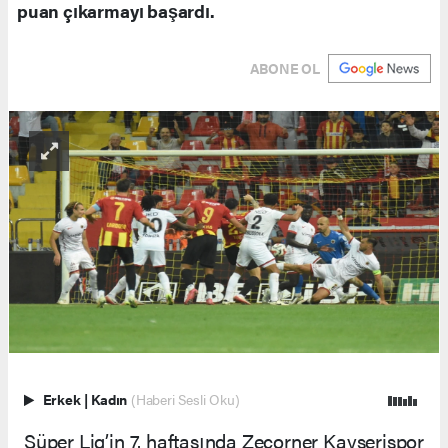
puan çıkarmayı başardı.
ABONE OL
Erkek
|
Kadın
(Haberi Sesli Oku)
Süper Lig’in 7. haftasında Zecorner Kayserispor