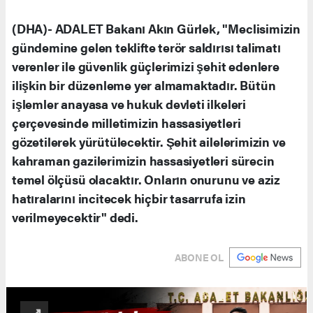
(DHA)- ADALET Bakanı Akın Gürlek, "Meclisimizin
gündemine gelen teklifte terör saldırısı talimatı
verenler ile güvenlik güçlerimizi şehit edenlere
ilişkin bir düzenleme yer almamaktadır. Bütün
işlemler anayasa ve hukuk devleti ilkeleri
çerçevesinde milletimizin hassasiyetleri
gözetilerek yürütülecektir. Şehit ailelerimizin ve
kahraman gazilerimizin hassasiyetleri sürecin
temel ölçüsü olacaktır. Onların onurunu ve aziz
hatıralarını incitecek hiçbir tasarrufa izin
verilmeyecektir" dedi.
ABONE OL