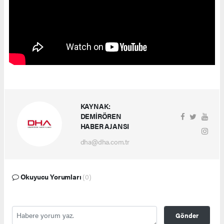
KAYNAK:
DEMİRÖREN
HABER AJANSI
dha@dha.com.tr
Okuyucu Yorumları
(0)
Gönder