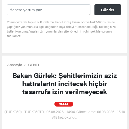
Gönder
Yorum yazarak Topluluk Kuralları’nı kabul etmiş bulunuyor ve turk360.tr sitesine
yaptığınız yorumunuzla ilgili doğrudan veya dolaylı tüm sorumluluğu tek başınıza
üstleniyorsunuz. Yazılan tüm yorumlardan site yönetimi hiçbir şekilde sorumlu
tutulamaz.
Anasayfa
GENEL
Bakan Gürlek: Şehitlerimizin aziz
hatıralarını incitecek hiçbir
tasarrufa izin verilmeyecek
GENEL
(TURK360) - TURK360TR | 06.08.2026 - 14:04, Güncelleme: 06.08.2026 - 15:10
748 kez okundu.