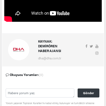
KAYNAK:
DEMİRÖREN
HABER AJANSI
dha@dha.com.tr
Okuyucu Yorumları
(0)
Gönder
Yorum yazarak Topluluk Kuralları’nı kabul etmiş bulunuyor ve turk360.tr sitesine