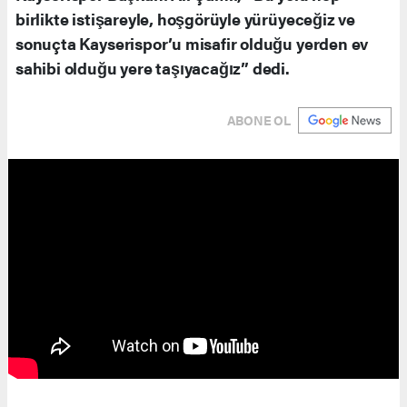
birlikte istişareyle, hoşgörüyle yürüyeceğiz ve
sonuçta Kayserispor’u misafir olduğu yerden ev
sahibi olduğu yere taşıyacağız” dedi.
ABONE OL