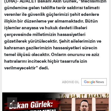
(DHA)- ADALET Bakanı Akın Gürlek, "Meclisimizin
gündemine gelen teklifte terör saldırısı talimatı
verenler ile güvenlik güçlerimizi şehit edenlere
ilişkin bir düzenleme yer almamaktadır. Bütün
işlemler anayasa ve hukuk devleti ilkeleri
çerçevesinde milletimizin hassasiyetleri
gözetilerek yürütülecektir. Şehit ailelerimizin ve
kahraman gazilerimizin hassasiyetleri sürecin
temel ölçüsü olacaktır. Onların onurunu ve aziz
hatıralarını incitecek hiçbir tasarrufa izin
verilmeyecektir" dedi.
ABONE OL