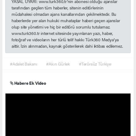
YASAL UYARI: www.turk360.tr'nin abonesi olduğu ajanslar
tarafından geçilen tüm haberler, sitenin editörlerinin
müdahalesi olmadan ajans kanallarından çekilmektedir. Bu
haberlerde yer alan hukuki muhataplar haberi geçen ajanslar
olup site yönetimi ve hiç bir editörü sorumlu tutulamaz.
www.turk360.tr internet sitesinde yayınlanan yazı, haber,
fotoğraf ve videoların her türlü telif hakkı Türk360 Medya'ya
aittir. İzin alınmadan, kaynak gösterilerek dahi iktibas edilemez.
#Adalet Bakanı
#Akın Gürlek
#Terörsüz Türkiye
Habere Ek Video