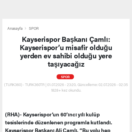
Anasayfa
SPOR
Kayserispor Başkanı Çamlı:
Kayserispor’u misafir olduğu
yerden ev sahibi olduğu yere
taşıyacağız
SPOR
(TURK360) - TURK360TR | 01.07.2026 - 23:20, Güncelleme: 02.07.2026 - 02:35
1828+ kez okundu.
(RHA)- Kayserispor’un 60’ıncı yılı kulüp
tesislerinde düzenlenen programla kutlandı.
Kayserispor Başkanı Ali Çamlı, “Bu yolu hep