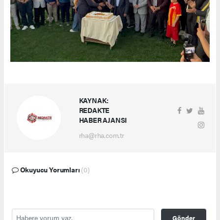
KAYNAK:
REDAKTE
HABER AJANSI
rha@rha.com.tr
Okuyucu Yorumları
(0)
Gönder