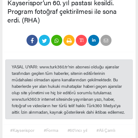
Kayserispor’un 60. yıl pastası kesildi.
Program fotoğraf çektirilmesi ile sona
erdi. (RHA)
YASAL UYARI: www.turk360.tr'nin abonesi olduğu ajanslar
tarafından geçilen tüm haberler, sitenin editörlerinin
müdahalesi olmadan ajans kanallarından çekilmektedir. Bu
haberlerde yer alan hukuki muhataplar haberi geçen ajanslar
olup site yönetimi ve hiç bir editörü sorumlu tutulamaz.
www.turk360.tr internet sitesinde yayınlanan yazı, haber,
fotoğraf ve videoların her türlü telif hakkı Türk360 Medya'ya
aittir. İzin alınmadan, kaynak gösterilerek dahi iktibas edilemez.
#Kayserispor
#Forma
#60'ıncı yıl
#Ali Çamlı