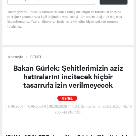
Yorum yazarak Topluluk Kuralları’nı kabul etmiş bulunuyor ve turk360.tr sitesine
yaptığınız yorumunuzla ilgili doğrudan veya dolaylı tüm sorumluluğu tek başınıza
üstleniyorsunuz. Yazılan tüm yorumlardan site yönetimi hiçbir şekilde sorumlu
tutulamaz.
Anasayfa
GENEL
Bakan Gürlek: Şehitlerimizin aziz
hatıralarını incitecek hiçbir
tasarrufa izin verilmeyecek
GENEL
(TURK360) - TURK360TR | 06.08.2026 - 14:04, Güncelleme: 06.08.2026 - 15:10
706 kez okundu.