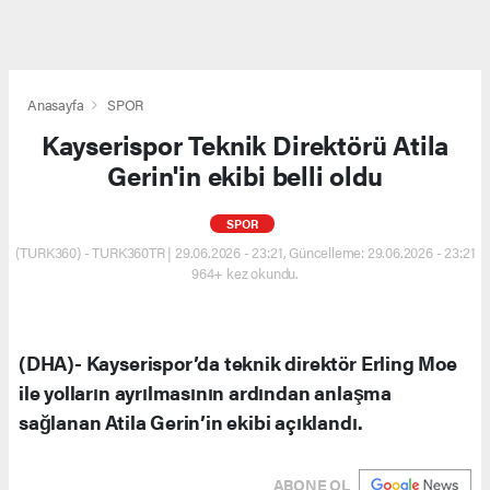
Anasayfa
SPOR
Kayserispor Teknik Direktörü Atila
Gerin'in ekibi belli oldu
SPOR
(TURK360) - TURK360TR | 29.06.2026 - 23:21, Güncelleme: 29.06.2026 - 23:21
964+ kez okundu.
(DHA)- Kayserispor’da teknik direktör Erling Moe
ile yolların ayrılmasının ardından anlaşma
sağlanan Atila Gerin’in ekibi açıklandı.
ABONE OL