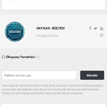
KAYNAK : BÜLTEN
info@turk360.tr
Okuyucu Yorumları
(0)
Gönder
Yorum yazarak Topluluk Kuralları’nı kabul etmiş bulunuyor ve turk360.tr sitesine yaptığınız
yorumunuzla ilgili doğrudan veya dolaylı tüm sorumluluğu tek başınıza üstleniyorsunuz.
Yazılan tüm yorumlardan site yönetimi hiçbir şekilde sorumlu tutulamaz.