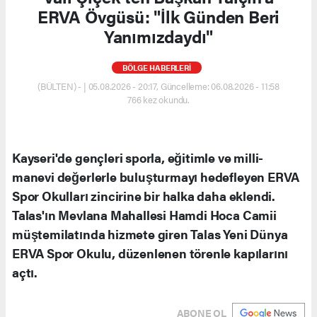
ERVA Övgüsü: "İlk Günden Beri
Yanımızdaydı"
BÖLGE HABERLERİ
(BÜLTEN) - | 05.08.2026 - 20:17, Güncelleme: 06.08.2026 - 11:58
766 kez okundu.
Kayseri'de gençleri sporla, eğitimle ve milli-
manevi değerlerle buluşturmayı hedefleyen ERVA
Spor Okulları zincirine bir halka daha eklendi.
Talas'ın Mevlana Mahallesi Hamdi Hoca Camii
müştemilatında hizmete giren Talas Yeni Dünya
ERVA Spor Okulu, düzenlenen törenle kapılarını
açtı.
ABONE OL