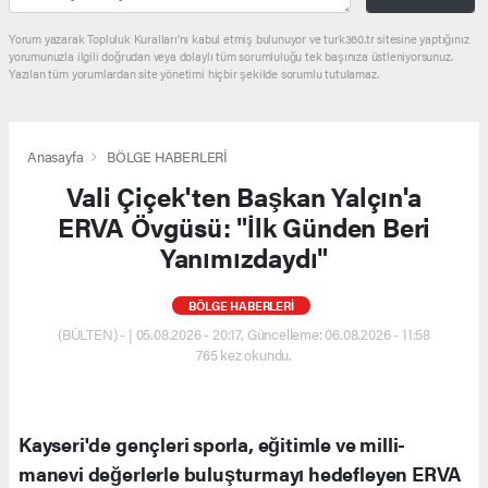
Yorum yazarak Topluluk Kuralları’nı kabul etmiş bulunuyor ve turk360.tr sitesine yaptığınız
yorumunuzla ilgili doğrudan veya dolaylı tüm sorumluluğu tek başınıza üstleniyorsunuz.
Yazılan tüm yorumlardan site yönetimi hiçbir şekilde sorumlu tutulamaz.
Anasayfa
BÖLGE HABERLERİ
Vali Çiçek'ten Başkan Yalçın'a
ERVA Övgüsü: "İlk Günden Beri
Yanımızdaydı"
BÖLGE HABERLERİ
(BÜLTEN) - | 05.08.2026 - 20:17, Güncelleme: 06.08.2026 - 11:58
765 kez okundu.
Kayseri'de gençleri sporla, eğitimle ve milli-
manevi değerlerle buluşturmayı hedefleyen ERVA