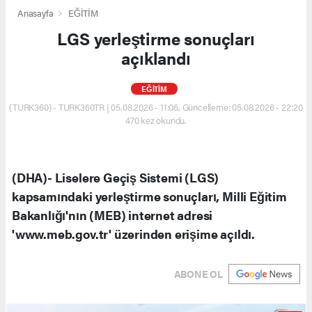
Anasayfa
EĞİTİM
LGS yerleştirme sonuçları
açıklandı
EĞİTİM
(TURK360) - TURK360TR | 05.08.2026 - 11:06, Güncelleme: 05.08.2026 - 22:20
470 kez okundu.
(DHA)- Liselere Geçiş Sistemi (LGS)
kapsamındaki yerleştirme sonuçları, Milli Eğitim
Bakanlığı'nın (MEB) internet adresi
'www.meb.gov.tr' üzerinden erişime açıldı.
ABONE OL