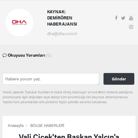
KAYNAK:
DEMİRÖREN
HABER AJANSI
dha@dha.com.tr
Okuyucu Yorumları
(0)
Gönder
Yorum yazarak Topluluk Kuralları’nı kabul etmiş bulunuyor ve turk360.tr sitesine yaptığınız
yorumunuzla ilgili doğrudan veya dolaylı tüm sorumluluğu tek başınıza üstleniyorsunuz.
Yazılan tüm yorumlardan site yönetimi hiçbir şekilde sorumlu tutulamaz.
Anasayfa
BÖLGE HABERLERİ
Vali Çiçek'ten Başkan Yalçın'a