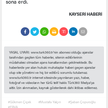
sona erdi.
KAYSERI HABERİ
YASAL UYARI: www.turk360.tr'nin abonesi olduğu ajanslar
tarafından geçilen tüm haberler, sitenin editörlerinin
müdahalesi olmadan ajans kanallarından çekilmektedir. Bu
haberlerde yer alan hukuki muhataplar haberi geçen ajanslar
olup site yönetimi ve hiç bir editörü sorumlu tutulamaz.
www.turk360.tr internet sitesinde yayınlanan yazı, haber,
fotoğraf ve videoların her türlü telif hakkı Türk360 Medya'ya
aittir. İzin alınmadan, kaynak gösterilerek dahi iktibas edilemez.
#Gökmen Çiçek
#Mustafa Yalçın
#Şaban Çopuroğlu
#ERVA