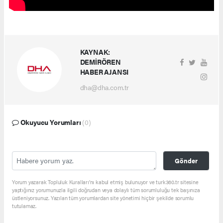
KAYNAK:
DEMİRÖREN
HABER AJANSI
dha@dha.com.tr
Okuyucu Yorumları
(0)
Gönder
Yorum yazarak Topluluk Kuralları’nı kabul etmiş bulunuyor ve turk360.tr sitesine
yaptığınız yorumunuzla ilgili doğrudan veya dolaylı tüm sorumluluğu tek başınıza
üstleniyorsunuz. Yazılan tüm yorumlardan site yönetimi hiçbir şekilde sorumlu
tutulamaz.