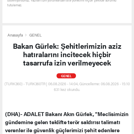
üstleniyorsunuz. Yazılan tüm yorumlardan site yönetimi hiçbir şekilde sorumlu
tutulamaz.
Anasayfa
GENEL
Bakan Gürlek: Şehitlerimizin aziz
hatıralarını incitecek hiçbir
tasarrufa izin verilmeyecek
GENEL
(TURK360) - TURK360TR | 06.08.2026 - 14:04, Güncelleme: 06.08.2026 - 15:10
631 kez okundu.
(DHA)- ADALET Bakanı Akın Gürlek, "Meclisimizin
gündemine gelen teklifte terör saldırısı talimatı
verenler ile güvenlik güçlerimizi şehit edenlere