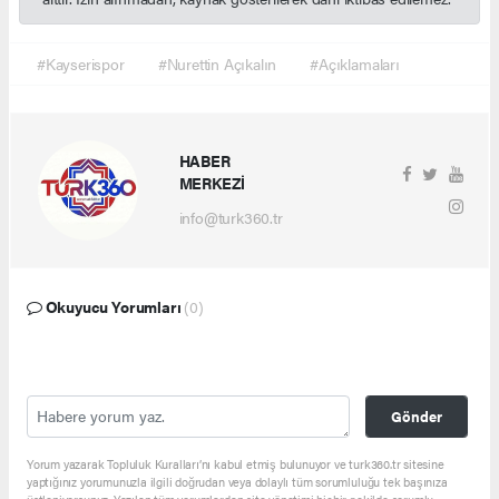
#Kayserispor
#Nurettin Açıkalın
#Açıklamaları
HABER
MERKEZİ
info@turk360.tr
Okuyucu Yorumları
(0)
Gönder
Yorum yazarak Topluluk Kuralları’nı kabul etmiş bulunuyor ve turk360.tr sitesine
yaptığınız yorumunuzla ilgili doğrudan veya dolaylı tüm sorumluluğu tek başınıza