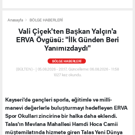
Anasayfa
BÖLGE HABERLERİ
Vali Çiçek'ten Başkan Yalçın'a
ERVA Övgüsü: "İlk Günden Beri
Yanımızdaydı"
BÖLGE HABERLERİ
(BÜLTEN) - | 05.08.2026 - 20:17, Güncelleme: 06.08.2026 - 11:58
1027 kez okundu.
Kayseri'de gençleri sporla, eğitimle ve milli-
manevi değerlerle buluşturmayı hedefleyen ERVA
Spor Okulları zincirine bir halka daha eklendi.
Talas'ın Mevlana Mahallesi Hamdi Hoca Camii
müştemilatında hizmete giren Talas Yeni Dünya