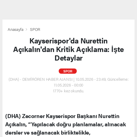
Anasayfa
SPOR
Kayserispor'da Nurettin
Açıkalın'dan Kritik Açıklama: İşte
Detaylar
SPOR
(DHA) - DEMİRÖREN HABER AJANSI | 10.05.2026 - 23:49, Güncelleme:
11.05.2026 - 00:00
1770+ kez okundu.
(DHA) Zecorner Kayserispor Başkanı Nurettin
Açıkalın, “Yapılacak doğru planlamalar, alınacak
dersler ve sağlanacak birliktelikle,