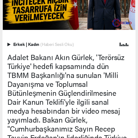
Erkek
|
Kadın
(Haberi Sesli Oku)
Adalet Bakanı Akın Gürlek, 'Terörsüz
Türkiye' hedefi kapsamında dün
TBMM Başkanlığı'na sunulan 'Milli
Dayanışma ve Toplumsal
Bütünleşmenin Güçlendirilmesine
Dair Kanun Teklifi'yle ilgili sanal
medya hesabından bir video mesaj
yayımladı. Bakan Gürlek,
"Cumhurbaşkanımız Sayın Recep
Tayyip Erdoğan'ın liderliğinde Türkiye