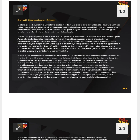
1
/3
2
/3