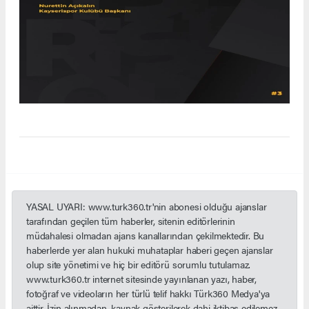
YASAL UYARI: www.turk360.tr'nin abonesi olduğu ajanslar
tarafından geçilen tüm haberler, sitenin editörlerinin
müdahalesi olmadan ajans kanallarından çekilmektedir. Bu
haberlerde yer alan hukuki muhataplar haberi geçen ajanslar
olup site yönetimi ve hiç bir editörü sorumlu tutulamaz.
www.turk360.tr internet sitesinde yayınlanan yazı, haber,
fotoğraf ve videoların her türlü telif hakkı Türk360 Medya'ya
aittir. İzin alınmadan, kaynak gösterilerek dahi iktibas edilemez.