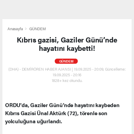
Anasayfa
GÜNDEM
Kıbrıs gazisi, Gaziler Günü’nde
hayatını kaybetti!
GÜNDEM
(DHA) - DEMİRÖREN HABER AJANSI | 19.09.2025 - 20:09, Güncelleme:
19.09.2025 - 20:16
1828+ kez okundu.
ORDU'da, Gaziler Günü’nde hayatını kaybeden
Kıbrıs Gazisi Ünal Aktürk (72), törenle son
yolculuğuna uğurlandı.