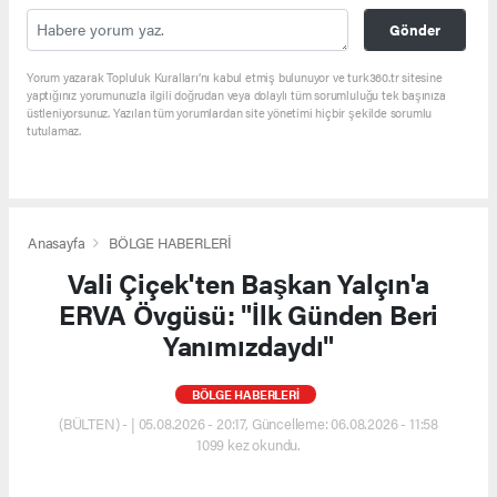
Gönder
Yorum yazarak Topluluk Kuralları’nı kabul etmiş bulunuyor ve turk360.tr sitesine
yaptığınız yorumunuzla ilgili doğrudan veya dolaylı tüm sorumluluğu tek başınıza
üstleniyorsunuz. Yazılan tüm yorumlardan site yönetimi hiçbir şekilde sorumlu
tutulamaz.
Anasayfa
BÖLGE HABERLERİ
Vali Çiçek'ten Başkan Yalçın'a
ERVA Övgüsü: "İlk Günden Beri
Yanımızdaydı"
BÖLGE HABERLERİ
(BÜLTEN) - | 05.08.2026 - 20:17, Güncelleme: 06.08.2026 - 11:58
1099 kez okundu.