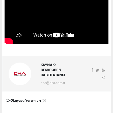
KAYNAK:
DEMİRÖREN
HABER AJANSI
dha@dha.com.tr
Okuyucu Yorumları
(0)