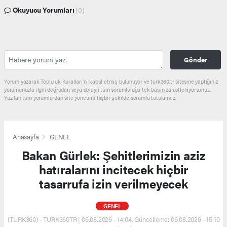
Okuyucu Yorumları
(0)
Gönder
Yorum yazarak Topluluk Kuralları’nı kabul etmiş bulunuyor ve turk360.tr sitesine yaptığınız
yorumunuzla ilgili doğrudan veya dolaylı tüm sorumluluğu tek başınıza üstleniyorsunuz.
Yazılan tüm yorumlardan site yönetimi hiçbir şekilde sorumlu tutulamaz.
Anasayfa
GENEL
Bakan Gürlek: Şehitlerimizin aziz
hatıralarını incitecek hiçbir
tasarrufa izin verilmeyecek
GENEL
(TURK360) - TURK360TR | 06.08.2026 - 14:04, Güncelleme: 06.08.2026 - 15:10