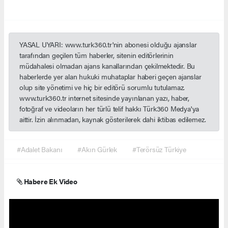
YASAL UYARI: www.turk360.tr'nin abonesi olduğu ajanslar
tarafından geçilen tüm haberler, sitenin editörlerinin
müdahalesi olmadan ajans kanallarından çekilmektedir. Bu
haberlerde yer alan hukuki muhataplar haberi geçen ajanslar
olup site yönetimi ve hiç bir editörü sorumlu tutulamaz.
www.turk360.tr internet sitesinde yayınlanan yazı, haber,
fotoğraf ve videoların her türlü telif hakkı Türk360 Medya'ya
aittir. İzin alınmadan, kaynak gösterilerek dahi iktibas edilemez.
#Adalet Bakanı
#Akın Gürlek
#Terörsüz Türkiye
Habere Ek Video