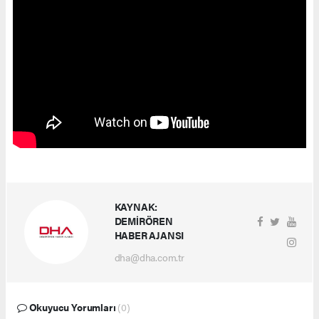
KAYNAK:
DEMİRÖREN
HABER AJANSI
dha@dha.com.tr
Okuyucu Yorumları
(0)