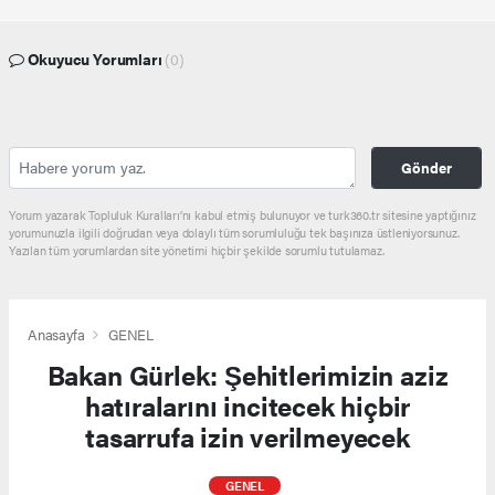
Okuyucu Yorumları
(0)
Gönder
Yorum yazarak Topluluk Kuralları’nı kabul etmiş bulunuyor ve turk360.tr sitesine yaptığınız
yorumunuzla ilgili doğrudan veya dolaylı tüm sorumluluğu tek başınıza üstleniyorsunuz.
Yazılan tüm yorumlardan site yönetimi hiçbir şekilde sorumlu tutulamaz.
Anasayfa
GENEL
Bakan Gürlek: Şehitlerimizin aziz
hatıralarını incitecek hiçbir
tasarrufa izin verilmeyecek
GENEL