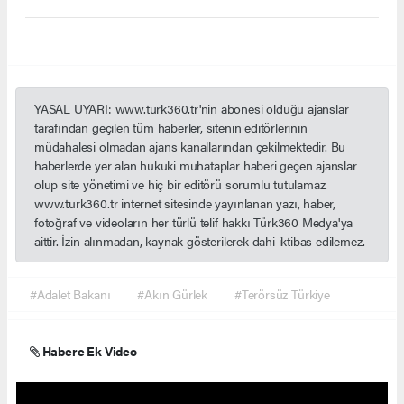
YASAL UYARI: www.turk360.tr'nin abonesi olduğu ajanslar
tarafından geçilen tüm haberler, sitenin editörlerinin
müdahalesi olmadan ajans kanallarından çekilmektedir. Bu
haberlerde yer alan hukuki muhataplar haberi geçen ajanslar
olup site yönetimi ve hiç bir editörü sorumlu tutulamaz.
www.turk360.tr internet sitesinde yayınlanan yazı, haber,
fotoğraf ve videoların her türlü telif hakkı Türk360 Medya'ya
aittir. İzin alınmadan, kaynak gösterilerek dahi iktibas edilemez.
#Adalet Bakanı
#Akın Gürlek
#Terörsüz Türkiye
Habere Ek Video