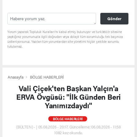
Gönder
Yorum yazarak Topluluk Kuralları’nı kabul etmiş bulunuyor ve turk360.tr sitesine
yaptığınız yorumunuzla ilgili doğrudan veya dolaylı tüm sorumluluğu tek başınıza
üstleniyorsunuz. Yazılan tüm yorumlardan site yönetimi hiçbir şekilde sorumlu
tutulamaz.
Anasayfa
BÖLGE HABERLERİ
Vali Çiçek'ten Başkan Yalçın'a
ERVA Övgüsü: "İlk Günden Beri
Yanımızdaydı"
BÖLGE HABERLERİ
(BÜLTEN) - | 05.08.2026 - 20:17, Güncelleme: 06.08.2026 - 11:58
1082 kez okundu.