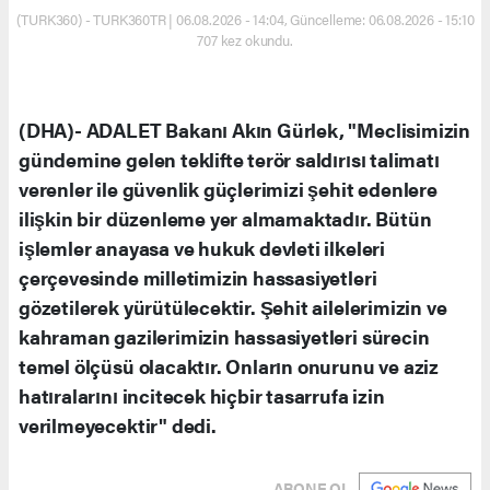
(TURK360) - TURK360TR | 06.08.2026 - 14:04, Güncelleme: 06.08.2026 - 15:10
707 kez okundu.
(DHA)- ADALET Bakanı Akın Gürlek, "Meclisimizin
gündemine gelen teklifte terör saldırısı talimatı
verenler ile güvenlik güçlerimizi şehit edenlere
ilişkin bir düzenleme yer almamaktadır. Bütün
işlemler anayasa ve hukuk devleti ilkeleri
çerçevesinde milletimizin hassasiyetleri
gözetilerek yürütülecektir. Şehit ailelerimizin ve
kahraman gazilerimizin hassasiyetleri sürecin
temel ölçüsü olacaktır. Onların onurunu ve aziz
hatıralarını incitecek hiçbir tasarrufa izin
verilmeyecektir" dedi.
ABONE OL