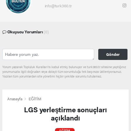
info@turk360.tr
Okuyucu Yorumları
(0)
Gönder
Yorum yazarak Topluluk Kuralları’nı kabul etmiş bulunuyor ve turk360.tr sitesine yaptığınız
yorumunuzla ilgili doğrudan veya dolaylı tüm sorumluluğu tek başınıza üstleniyorsunuz.
Yazılan tüm yorumlardan site yönetimi hiçbir şekilde sorumlu tutulamaz.
Anasayfa
EĞİTİM
LGS yerleştirme sonuçları
açıklandı
EĞİTİM