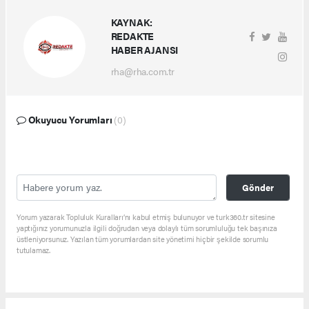
KAYNAK:
REDAKTE
HABER AJANSI
rha@rha.com.tr
Okuyucu Yorumları
(0)
Gönder
Yorum yazarak Topluluk Kuralları’nı kabul etmiş bulunuyor ve turk360.tr sitesine
yaptığınız yorumunuzla ilgili doğrudan veya dolaylı tüm sorumluluğu tek başınıza
üstleniyorsunuz. Yazılan tüm yorumlardan site yönetimi hiçbir şekilde sorumlu
tutulamaz.