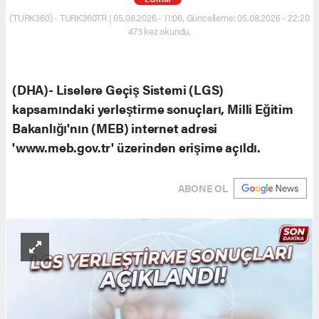
(TURK360) - TURK360TR | 05.08.2026 - 11:06, Güncelleme: 05.08.2026 - 22:20
473 kez okundu.
(DHA)- Liselere Geçiş Sistemi (LGS)
kapsamındaki yerleştirme sonuçları, Milli Eğitim
Bakanlığı'nın (MEB) internet adresi
'www.meb.gov.tr' üzerinden erişime açıldı.
ABONE OL