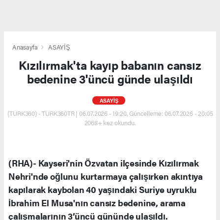
Anasayfa
ASAYİŞ
Kızılırmak'ta kayıp babanın cansız
bedenine 3'üncü günde ulaşıldı
ASAYİŞ
(TURK360) - TURK360TR | 06.07.2026 - 19:20, Güncelleme: 06.07.2026 - 20:05
2068+ kez okundu.
(RHA)- Kayseri'nin Özvatan ilçesinde Kızılırmak
Nehri'nde oğlunu kurtarmaya çalışırken akıntıya
kapılarak kaybolan 40 yaşındaki Suriye uyruklu
İbrahim El Musa'nın cansız bedenine, arama
çalışmalarının 3’üncü gününde ulaşıldı.