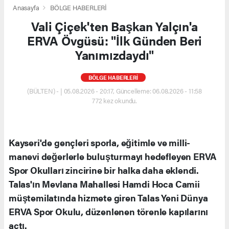
Anasayfa
BÖLGE HABERLERİ
Vali Çiçek'ten Başkan Yalçın'a
ERVA Övgüsü: "İlk Günden Beri
Yanımızdaydı"
BÖLGE HABERLERİ
(BÜLTEN) - | 05.08.2026 - 20:17, Güncelleme: 06.08.2026 - 11:58
772 kez okundu.
Kayseri'de gençleri sporla, eğitimle ve milli-
manevi değerlerle buluşturmayı hedefleyen ERVA
Spor Okulları zincirine bir halka daha eklendi.
Talas'ın Mevlana Mahallesi Hamdi Hoca Camii
müştemilatında hizmete giren Talas Yeni Dünya
ERVA Spor Okulu, düzenlenen törenle kapılarını
açtı.