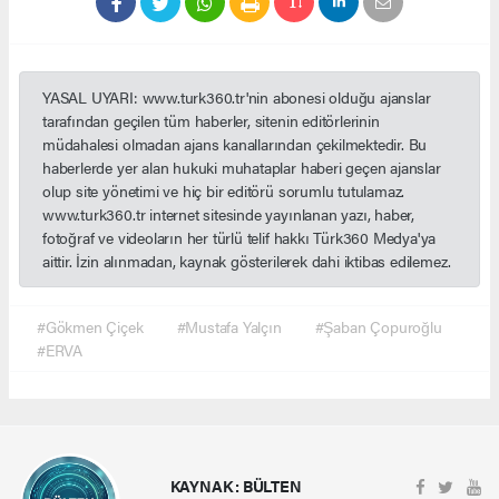
YASAL UYARI: www.turk360.tr'nin abonesi olduğu ajanslar
tarafından geçilen tüm haberler, sitenin editörlerinin
müdahalesi olmadan ajans kanallarından çekilmektedir. Bu
haberlerde yer alan hukuki muhataplar haberi geçen ajanslar
olup site yönetimi ve hiç bir editörü sorumlu tutulamaz.
www.turk360.tr internet sitesinde yayınlanan yazı, haber,
fotoğraf ve videoların her türlü telif hakkı Türk360 Medya'ya
aittir. İzin alınmadan, kaynak gösterilerek dahi iktibas edilemez.
#Gökmen Çiçek
#Mustafa Yalçın
#Şaban Çopuroğlu
#ERVA
KAYNAK : BÜLTEN