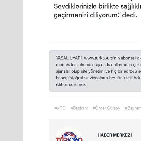
Sevdiklerinizle birlikte sağlık
geçirmenizi diliyorum.” dedi.
YASAL UYARI: www.turk360.tr'nin abonesi olduğ
müdahalesi olmadan ajans kanallarından çekil
ajanslar olup site yönetimi ve hiç bir editörü
haber, fotoğraf ve videoların her türlü telif h
iktibas edilemez.
#KTO
#Başkanı
#Ömer Gülsoy
#Bayram
HABER MERKEZİ