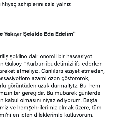
ihtiyaç sahiplerini asla yalnız
e Yakışır Şekilde Eda Edelim"
iliş şekline dair önemli bir hassasiyet
 Gülsoy, “Kurban ibadetimizi ifa ederken
hareket etmeliyiz. Canlılara eziyet etmeden,
assasiyetlere azami özen göstererek,
ürlü görüntüden uzak durmalıyız. Bu, hem
mızın bir gereğidir. Bu mübarek günlerde
rın kabul olmasını niyaz ediyorum. Başta
imiz ve hemşehrilerimiz olmak üzere, tüm
ı’nı en içten dileklerimle kutluyorum.