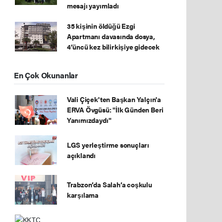
mesajı yayımladı
35 kişinin öldüğü Ezgi
Apartmanı davasında dosya,
4’üncü kez bilirkişiye gidecek
En Çok Okunanlar
Vali Çiçek'ten Başkan Yalçın'a
ERVA Övgüsü: "İlk Günden Beri
Yanımızdaydı"
LGS yerleştirme sonuçları
açıklandı
Trabzon’da Salah’a coşkulu
karşılama