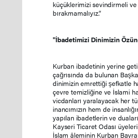
küçüklerimizi sevindirmeli ve 
bırakmamalıyız.”
"İbadetimizi Dinimizin Özün
Kurban ibadetinin yerine getir
çağrısında da bulunan Başkan
dinimizin emrettiği şefkatle 
çevre temizliğine ve İslami h
vicdanları yaralayacak her t
inancımızın hem de insanlığı
yapılan ibadetlerin ve duala
Kayseri Ticaret Odası üyeler
İslam âleminin Kurban Bayram