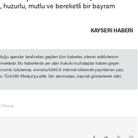
lı, huzurlu, mutlu ve bereketli bir bayram
KAYSERI HABERİ
u ajanslar tarafından geçilen tüm haberler, sitenin editörlerinin
mektedir. Bu haberlerde yer alan hukuki muhataplar haberi geçen
 sorumlu tutulamaz. www.turk360.tr internet sitesinde yayınlanan yazı,
akkı Türk360 Medya'ya aittir. İzin alınmadan, kaynak gösterilerek dahi
 Mesajı