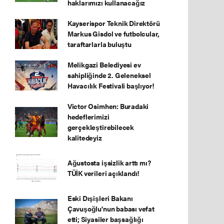
haklarımızı kullanacağız
Kayserispor Teknik Direktörü
Markus Gisdol ve futbolcular,
taraftarlarla buluştu
Melikgazi Belediyesi ev
sahipliğinde 2. Geleneksel
Havacılık Festivali başlıyor!
Victor Osimhen: Buradaki
hedeflerimizi
gerçekleştirebilecek
kalitedeyiz
Ağustosta işsizlik arttı mı?
TÜİK verileri açıklandı!
Eski Dışişleri Bakanı
Çavuşoğlu'nun babası vefat
etti; Siyasiler başsağlığı