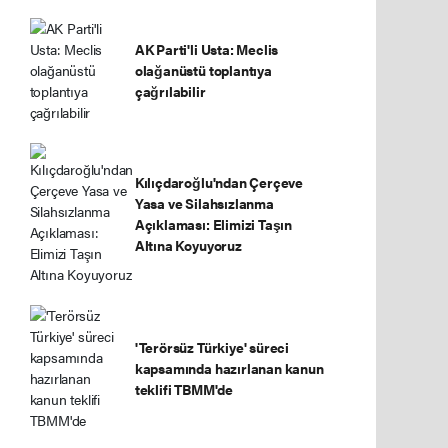
AK Parti'li Usta: Meclis
olağanüstü toplantıya
çağrılabilir
Kılıçdaroğlu'ndan Çerçeve
Yasa ve Silahsızlanma
Açıklaması: Elimizi Taşın
Altına Koyuyoruz
'Terörsüz Türkiye' süreci
kapsamında hazırlanan kanun
teklifi TBMM'de