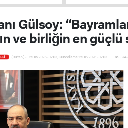
verilmeyecek
nı Gülsoy: “Bayramlar;
 ve birliğin en güçlü
(Bülten ) - | 25.05.2026 - 17:03, Güncelleme: 25.05.2026 - 17:03
1374+
ERİ