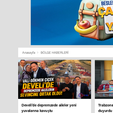
Anasayfa
BÖLGE HABERLERİ
Develi’de depremzede aileler yeni
Trabzons
yuvalarına kavuştu
duyurdu