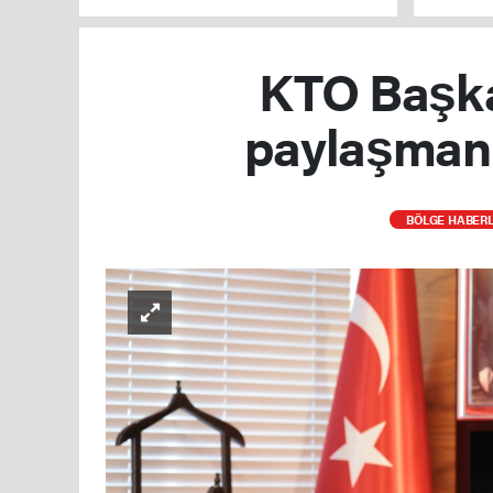
KTO Başka
paylaşmanın
BÖLGE HABERL