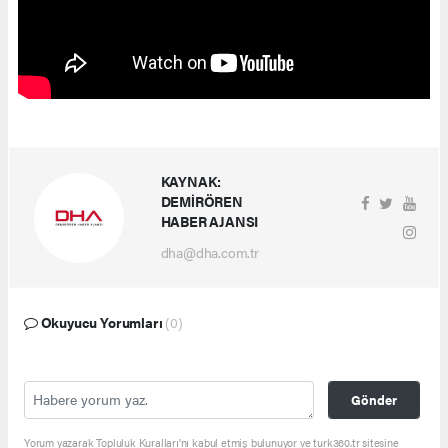
KAYNAK:
DEMİRÖREN
HABER AJANSI
dha@dha.com.tr
Okuyucu Yorumları
(0)
Gönder
Yorum yazarak Topluluk Kuralları’nı kabul etmiş bulunuyor ve turk360.tr sitesine