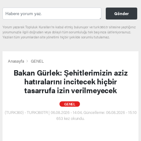
Gönder
Yorum yazarak Topluluk Kuralları’nı kabul etmiş bulunuyor ve turk360.tr sitesine yaptığınız
yorumunuzla ilgili doğrudan veya dolaylı tüm sorumluluğu tek başınıza üstleniyorsunuz.
Yazılan tüm yorumlardan site yönetimi hiçbir şekilde sorumlu tutulamaz.
Anasayfa
GENEL
Bakan Gürlek: Şehitlerimizin aziz
hatıralarını incitecek hiçbir
tasarrufa izin verilmeyecek
GENEL
(TURK360) - TURK360TR | 06.08.2026 - 14:04, Güncelleme: 06.08.2026 - 15:10
653 kez okundu.