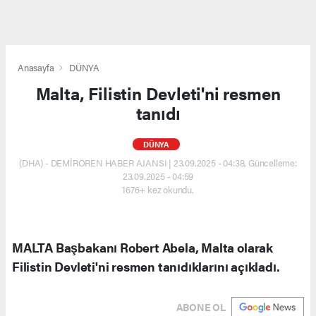
Anasayfa
DÜNYA
Malta, Filistin Devleti'ni resmen
tanıdı
DÜNYA
(DHA) - DEMİRÖREN HABER AJANSI | 23.09.2025 - 04:38, Güncelleme:
23.09.2025 - 04:59
1676+ kez okundu.
MALTA Başbakanı Robert Abela, Malta olarak
Filistin Devleti'ni resmen tanıdıklarını açıkladı.
ABONE OL