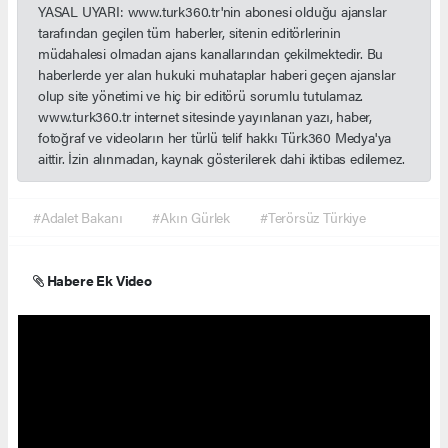
YASAL UYARI: www.turk360.tr'nin abonesi olduğu ajanslar
tarafından geçilen tüm haberler, sitenin editörlerinin
müdahalesi olmadan ajans kanallarından çekilmektedir. Bu
haberlerde yer alan hukuki muhataplar haberi geçen ajanslar
olup site yönetimi ve hiç bir editörü sorumlu tutulamaz.
www.turk360.tr internet sitesinde yayınlanan yazı, haber,
fotoğraf ve videoların her türlü telif hakkı Türk360 Medya'ya
aittir. İzin alınmadan, kaynak gösterilerek dahi iktibas edilemez.
#Adalet Bakanı
#Akın Gürlek
#Terörsüz Türkiye
Habere Ek Video