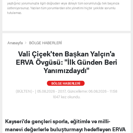
yaptığınız yorumunuzla ilgili doğrudan veya dolaylı tüm sorumluluğu tek başınıza
üstleniyorsunuz. Yazılan tüm yorumlardan site yönetimi hiçbir şekilde sorumlu
tutulamaz.
Anasayfa
BÖLGE HABERLERİ
Vali Çiçek'ten Başkan Yalçın'a
ERVA Övgüsü: "İlk Günden Beri
Yanımızdaydı"
BÖLGE HABERLERİ
(BÜLTEN) - | 05.08.2026 - 20:17, Güncelleme: 06.08.2026 - 11:58
1047 kez okundu.
Kayseri'de gençleri sporla, eğitimle ve milli-
manevi değerlerle buluşturmayı hedefleyen ERVA