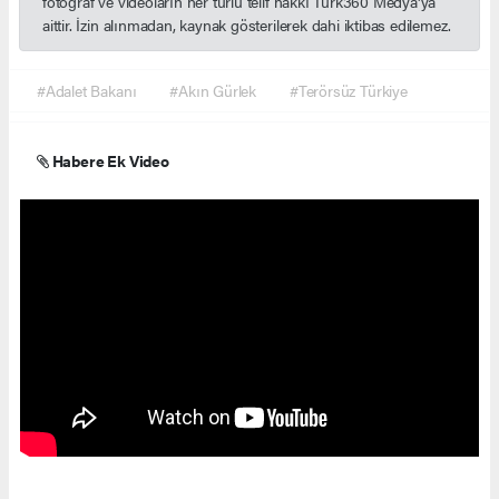
fotoğraf ve videoların her türlü telif hakkı Türk360 Medya'ya
aittir. İzin alınmadan, kaynak gösterilerek dahi iktibas edilemez.
#Adalet Bakanı
#Akın Gürlek
#Terörsüz Türkiye
Habere Ek Video