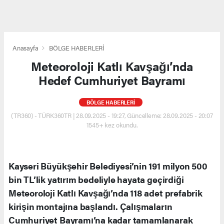
Anasayfa
BÖLGE HABERLERİ
Meteoroloji Katlı Kavşağı’nda
Hedef Cumhuriyet Bayramı
BÖLGE HABERLERİ
(TR360) - TÜRK360TR | 28.09.2025 - 19:27, Güncelleme: 28.09.2025 - 20:07
1545+ kez okundu.
Kayseri Büyükşehir Belediyesi’nin 191 milyon 500
bin TL’lik yatırım bedeliyle hayata geçirdiği
Meteoroloji Katlı Kavşağı’nda 118 adet prefabrik
kirişin montajına başlandı. Çalışmaların
Cumhuriyet Bayramı’na kadar tamamlanarak