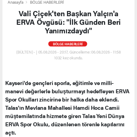
Anasayfa
BÖLGE HABERLERİ
Vali Çiçek'ten Başkan Yalçın'a
ERVA Övgüsü: "İlk Günden Beri
Yanımızdaydı"
BÖLGE HABERLERİ
(BÜLTEN) - | 05.08.2026 - 20:17, Güncelleme: 06.08.2026 - 11:58
1032 kez okundu.
Kayseri'de gençleri sporla, eğitimle ve milli-
manevi değerlerle buluşturmayı hedefleyen ERVA
Spor Okulları zincirine bir halka daha eklendi.
Talas'ın Mevlana Mahallesi Hamdi Hoca Camii
müştemilatında hizmete giren Talas Yeni Dünya
ERVA Spor Okulu, düzenlenen törenle kapılarını
açtı.