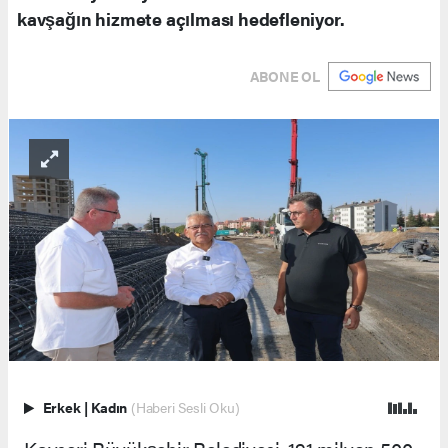
kavşağın hizmete açılması hedefleniyor.
ABONE OL
Erkek
|
Kadın
(Haberi Sesli Oku)