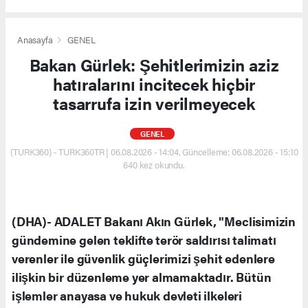
Anasayfa
GENEL
Bakan Gürlek: Şehitlerimizin aziz
hatıralarını incitecek hiçbir
tasarrufa izin verilmeyecek
GENEL
(TURK360) - TURK360TR | 06.08.2026 - 14:04, Güncelleme: 06.08.2026 - 15:10
640 kez okundu.
(DHA)- ADALET Bakanı Akın Gürlek, "Meclisimizin
gündemine gelen teklifte terör saldırısı talimatı
verenler ile güvenlik güçlerimizi şehit edenlere
ilişkin bir düzenleme yer almamaktadır. Bütün
işlemler anayasa ve hukuk devleti ilkeleri