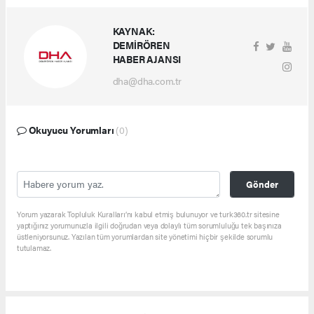
KAYNAK:
DEMİRÖREN
HABER AJANSI
dha@dha.com.tr
Okuyucu Yorumları
(0)
Gönder
Yorum yazarak Topluluk Kuralları’nı kabul etmiş bulunuyor ve turk360.tr sitesine
yaptığınız yorumunuzla ilgili doğrudan veya dolaylı tüm sorumluluğu tek başınıza
üstleniyorsunuz. Yazılan tüm yorumlardan site yönetimi hiçbir şekilde sorumlu
tutulamaz.