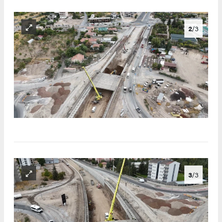
2
/3
3
/3