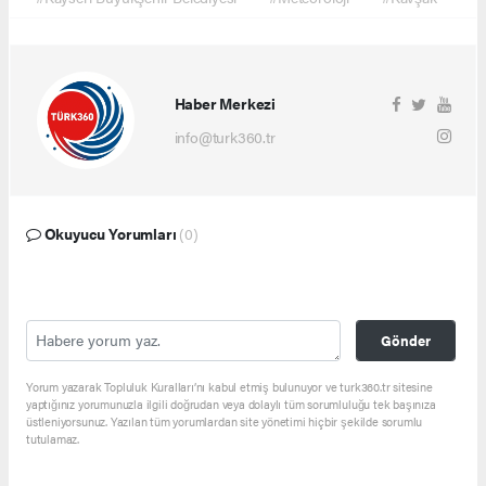
Haber Merkezi
info@turk360.tr
Okuyucu Yorumları
(0)
Gönder
Yorum yazarak Topluluk Kuralları’nı kabul etmiş bulunuyor ve turk360.tr sitesine
yaptığınız yorumunuzla ilgili doğrudan veya dolaylı tüm sorumluluğu tek başınıza
üstleniyorsunuz. Yazılan tüm yorumlardan site yönetimi hiçbir şekilde sorumlu
tutulamaz.