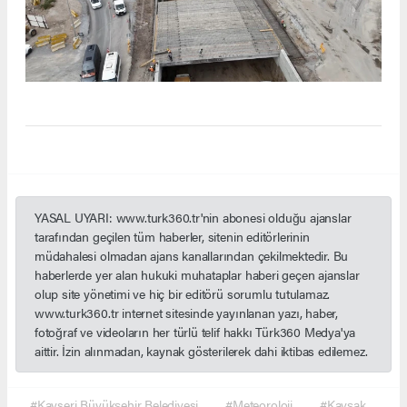
YASAL UYARI: www.turk360.tr'nin abonesi olduğu ajanslar
tarafından geçilen tüm haberler, sitenin editörlerinin
müdahalesi olmadan ajans kanallarından çekilmektedir. Bu
haberlerde yer alan hukuki muhataplar haberi geçen ajanslar
olup site yönetimi ve hiç bir editörü sorumlu tutulamaz.
www.turk360.tr internet sitesinde yayınlanan yazı, haber,
fotoğraf ve videoların her türlü telif hakkı Türk360 Medya'ya
aittir. İzin alınmadan, kaynak gösterilerek dahi iktibas edilemez.
#Kayseri Büyükşehir Belediyesi
#Meteoroloji
#Kavşak