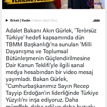
Erkek
|
Kadın
(Haberi Sesli Oku)
Adalet Bakanı Akın Gürlek, 'Terörsüz
Türkiye' hedefi kapsamında dün
TBMM Başkanlığı'na sunulan 'Milli
Dayanışma ve Toplumsal
Bütünleşmenin Güçlendirilmesine
Dair Kanun Teklifi'yle ilgili sanal
medya hesabından bir video mesaj
yayımladı. Bakan Gürlek,
"Cumhurbaşkanımız Sayın Recep
Tayyip Erdoğan'ın liderliğinde Türkiye
Yüzyılı'nı inşa ediyoruz. Daha
müreffeh, daha adil ve daha huzurlu