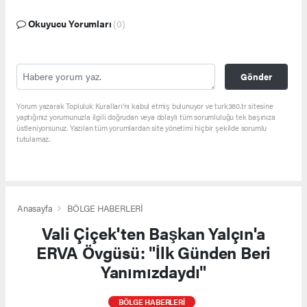
Okuyucu Yorumları
(0)
Gönder
Yorum yazarak Topluluk Kuralları’nı kabul etmiş bulunuyor ve turk360.tr sitesine
yaptığınız yorumunuzla ilgili doğrudan veya dolaylı tüm sorumluluğu tek başınıza
üstleniyorsunuz. Yazılan tüm yorumlardan site yönetimi hiçbir şekilde sorumlu
tutulamaz.
Anasayfa
BÖLGE HABERLERİ
Vali Çiçek'ten Başkan Yalçın'a
ERVA Övgüsü: "İlk Günden Beri
Yanımızdaydı"
BÖLGE HABERLERİ