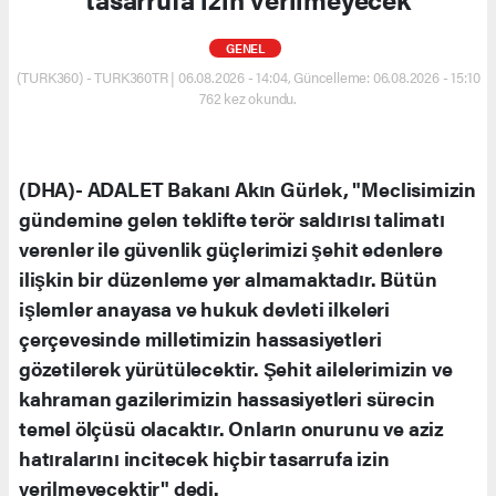
GENEL
(TURK360) - TURK360TR | 06.08.2026 - 14:04, Güncelleme: 06.08.2026 - 15:10
762 kez okundu.
(DHA)- ADALET Bakanı Akın Gürlek, "Meclisimizin
gündemine gelen teklifte terör saldırısı talimatı
verenler ile güvenlik güçlerimizi şehit edenlere
ilişkin bir düzenleme yer almamaktadır. Bütün
işlemler anayasa ve hukuk devleti ilkeleri
çerçevesinde milletimizin hassasiyetleri
gözetilerek yürütülecektir. Şehit ailelerimizin ve
kahraman gazilerimizin hassasiyetleri sürecin
temel ölçüsü olacaktır. Onların onurunu ve aziz
hatıralarını incitecek hiçbir tasarrufa izin
verilmeyecektir" dedi.