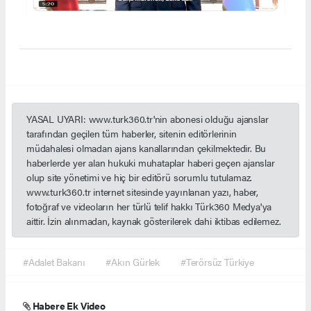
YASAL UYARI: www.turk360.tr'nin abonesi olduğu ajanslar
tarafından geçilen tüm haberler, sitenin editörlerinin
müdahalesi olmadan ajans kanallarından çekilmektedir. Bu
haberlerde yer alan hukuki muhataplar haberi geçen ajanslar
olup site yönetimi ve hiç bir editörü sorumlu tutulamaz.
www.turk360.tr internet sitesinde yayınlanan yazı, haber,
fotoğraf ve videoların her türlü telif hakkı Türk360 Medya'ya
aittir. İzin alınmadan, kaynak gösterilerek dahi iktibas edilemez.
#Adalet Bakanı
#Akın Gürlek
#Terörsüz Türkiye
Habere Ek Video