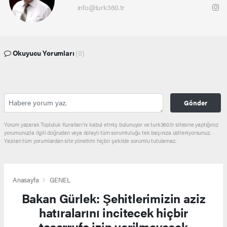
info@turk360.tr
Okuyucu Yorumları
(0)
Gönder
Yorum yazarak Topluluk Kuralları’nı kabul etmiş bulunuyor ve turk360.tr sitesine yaptığınız
yorumunuzla ilgili doğrudan veya dolaylı tüm sorumluluğu tek başınıza üstleniyorsunuz.
Yazılan tüm yorumlardan site yönetimi hiçbir şekilde sorumlu tutulamaz.
Anasayfa
GENEL
Bakan Gürlek: Şehitlerimizin aziz
hatıralarını incitecek hiçbir
tasarrufa izin verilmeyecek