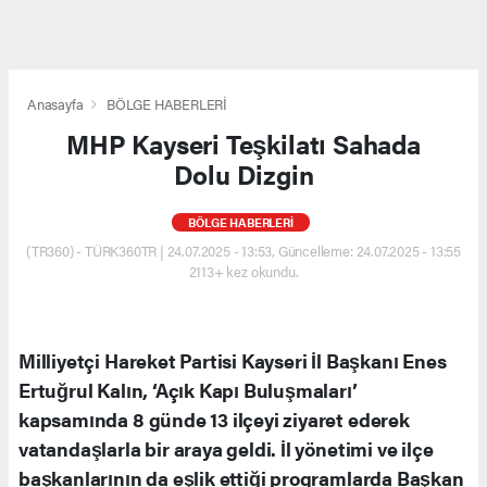
Anasayfa
BÖLGE HABERLERİ
MHP Kayseri Teşkilatı Sahada
Dolu Dizgin
BÖLGE HABERLERİ
(TR360) - TÜRK360TR | 24.07.2025 - 13:53, Güncelleme: 24.07.2025 - 13:55
2113+ kez okundu.
Milliyetçi Hareket Partisi Kayseri İl Başkanı Enes
Ertuğrul Kalın, ‘Açık Kapı Buluşmaları’
kapsamında 8 günde 13 ilçeyi ziyaret ederek
vatandaşlarla bir araya geldi. İl yönetimi ve ilçe
başkanlarının da eşlik ettiği programlarda Başkan