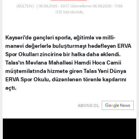
(BÜLTEN) - | 05.08.2026 - 20:17, Güncelleme: 06.08.2026 - 11:58
1122 kez okundu.
Kayseri'de gençleri sporla, eğitimle ve milli-
manevi değerlerle buluşturmayı hedefleyen ERVA
Spor Okulları zincirine bir halka daha eklendi.
Talas'ın Mevlana Mahallesi Hamdi Hoca Camii
müştemilatında hizmete giren Talas Yeni Dünya
ERVA Spor Okulu, düzenlenen törenle kapılarını
açtı.
ABONE OL