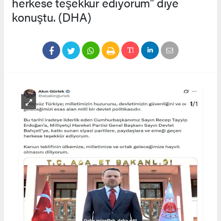
herkese teşekkür ediyorum" diye
konuştu. (DHA)
1
/1