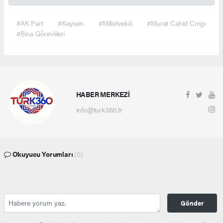
#AK Part
#Kayseri
#Milletvekili
#Murat Cahid Cıngı
#Bina Görevlileri
HABER MERKEZİ
info@turk360.tr
Okuyucu Yorumları
(0)
Gönder