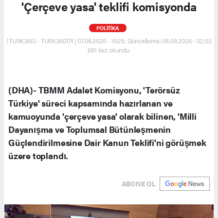
'Çerçeve yasa' teklifi komisyonda
POLİTİKA
(TURK360) - TURK360TR | 07.08.2026 - 19:25, Güncelleme: 08.08.2026 - 02:03
681 kez okundu.
(DHA)- TBMM Adalet Komisyonu, 'Terörsüz
Türkiye' süreci kapsamında hazırlanan ve
kamuoyunda 'çerçeve yasa' olarak bilinen, 'Milli
Dayanışma ve Toplumsal Bütünleşmenin
Güçlendirilmesine Dair Kanun Teklifi'ni görüşmek
üzere toplandı.
ABONE OL