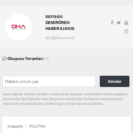
KAYNAK:
DEMİRÖREN
HABER AJANSI
dha@dha.com.tr
Okuyucu Yorumları
(0)
Gönder
Yorum yazarak Topluluk Kuralları’nı kabul etmiş bulunuyor ve turk360.tr sitesine yaptığınız
yorumunuzla ilgili doğrudan veya dolaylı tüm sorumluluğu tek başınıza üstleniyorsunuz.
Yazılan tüm yorumlardan site yönetimi hiçbir şekilde sorumlu tutulamaz.
Anasayfa
POLİTİKA