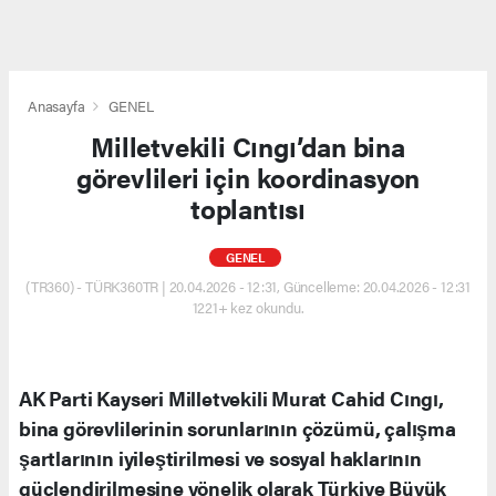
Anasayfa
GENEL
Milletvekili Cıngı’dan bina
görevlileri için koordinasyon
toplantısı
GENEL
(TR360) - TÜRK360TR | 20.04.2026 - 12:31, Güncelleme: 20.04.2026 - 12:31
1221+ kez okundu.
AK Parti Kayseri Milletvekili Murat Cahid Cıngı,
bina görevlilerinin sorunlarının çözümü, çalışma
şartlarının iyileştirilmesi ve sosyal haklarının
güçlendirilmesine yönelik olarak Türkiye Büyük