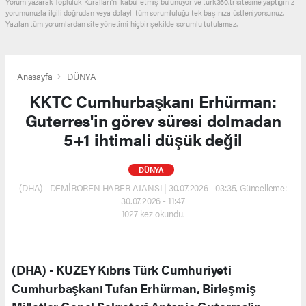
Yorum yazarak Topluluk Kuralları’nı kabul etmiş bulunuyor ve turk360.tr sitesine yaptığınız
yorumunuzla ilgili doğrudan veya dolaylı tüm sorumluluğu tek başınıza üstleniyorsunuz.
Yazılan tüm yorumlardan site yönetimi hiçbir şekilde sorumlu tutulamaz.
Anasayfa
DÜNYA
KKTC Cumhurbaşkanı Erhürman:
Guterres'in görev süresi dolmadan
5+1 ihtimali düşük değil
DÜNYA
(DHA) - DEMİRÖREN HABER AJANSI | 30.07.2026 - 03:35, Güncelleme:
30.07.2026 - 11:47
1027 kez okundu.
(DHA) - KUZEY Kıbrıs Türk Cumhuriyeti
Cumhurbaşkanı Tufan Erhürman, Birleşmiş