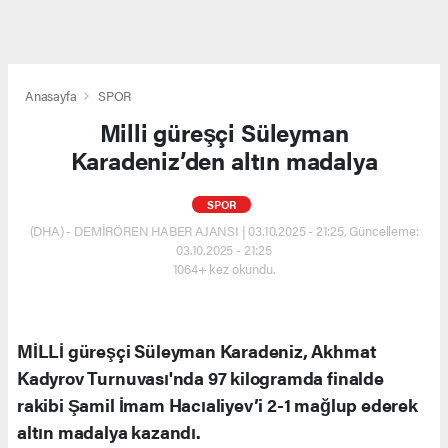
Anasayfa
SPOR
Milli güreşçi Süleyman
Karadeniz’den altın madalya
SPOR
(DHA) - DEMİRÖREN HABER AJANSI | 03.10.2025 - 21:25, Güncelleme:
03.10.2025 - 21:25
1064+ kez okundu.
MİLLİ güreşçi Süleyman Karadeniz, Akhmat
Kadyrov Turnuvası'nda 97 kilogramda finalde
rakibi Şamil İmam Hacıaliyev’i 2-1 mağlup ederek
altın madalya kazandı.