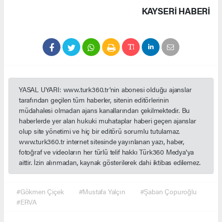
KAYSERI HABERİ
YASAL UYARI: www.turk360.tr'nin abonesi olduğu ajanslar
tarafından geçilen tüm haberler, sitenin editörlerinin
müdahalesi olmadan ajans kanallarından çekilmektedir. Bu
haberlerde yer alan hukuki muhataplar haberi geçen ajanslar
olup site yönetimi ve hiç bir editörü sorumlu tutulamaz.
www.turk360.tr internet sitesinde yayınlanan yazı, haber,
fotoğraf ve videoların her türlü telif hakkı Türk360 Medya'ya
aittir. İzin alınmadan, kaynak gösterilerek dahi iktibas edilemez.
#Gökmen Çiçek
#Mustafa Yalçın
#Şaban Çopuroğlu
#ERVA