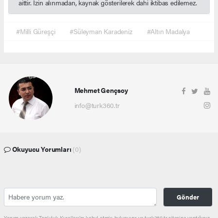
aittir. İzin alınmadan, kaynak gösterilerek dahi iktibas edilemez.
#Milli Güreşçi
#Süleyman Karadeniz
#Altın Madalya
Mehmet Gençsoy
info@turk360.tr
Okuyucu Yorumları
(0)
Gönder
Yorum yazarak Topluluk Kuralları’nı kabul etmiş bulunuyor ve turk360.tr sitesine yaptığınız