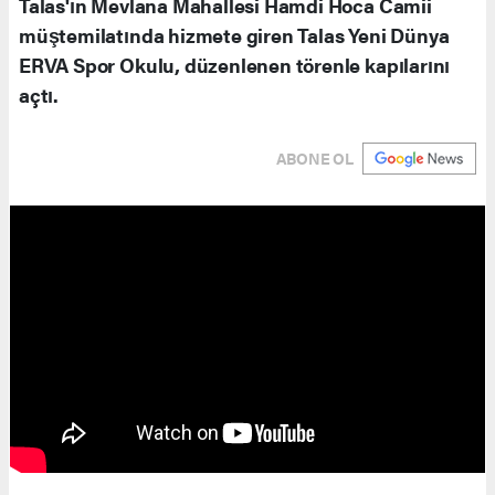
Talas'ın Mevlana Mahallesi Hamdi Hoca Camii
müştemilatında hizmete giren Talas Yeni Dünya
ERVA Spor Okulu, düzenlenen törenle kapılarını
açtı.
ABONE OL