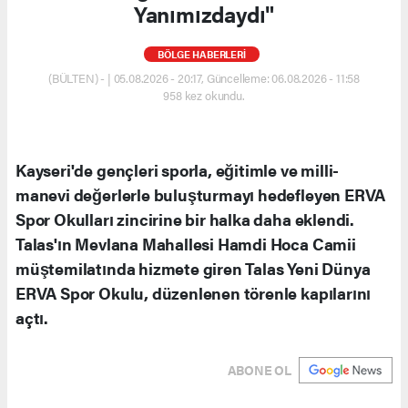
Yanımızdaydı"
BÖLGE HABERLERİ
(BÜLTEN) - | 05.08.2026 - 20:17, Güncelleme: 06.08.2026 - 11:58
958 kez okundu.
Kayseri'de gençleri sporla, eğitimle ve milli-
manevi değerlerle buluşturmayı hedefleyen ERVA
Spor Okulları zincirine bir halka daha eklendi.
Talas'ın Mevlana Mahallesi Hamdi Hoca Camii
müştemilatında hizmete giren Talas Yeni Dünya
ERVA Spor Okulu, düzenlenen törenle kapılarını
açtı.
ABONE OL