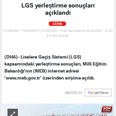
LGS yerleştirme sonuçları
açıklandı
EĞİTİM
(TURK360) - TURK360TR | 05.08.2026 - 11:06, Güncelleme: 05.08.2026 - 22:20
512 kez okundu.
(DHA)- Liselere Geçiş Sistemi (LGS)
kapsamındaki yerleştirme sonuçları, Milli Eğitim
Bakanlığı'nın (MEB) internet adresi
'www.meb.gov.tr' üzerinden erişime açıldı.
ABONE OL