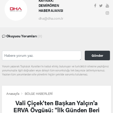
KAYNAK:
DEMİRÖREN
HABER AJANSI
dha@dha.com.tr
Okuyucu Yorumları
(0)
Gönder
Yorum yazarak Topluluk Kuralları’nı kabul etmiş bulunuyor ve turk360.tr sitesine yaptığınız
yorumunuzla ilgili doğrudan veya dolaylı tüm sorumluluğu tek başınıza üstleniyorsunuz.
Yazılan tüm yorumlardan site yönetimi hiçbir şekilde sorumlu tutulamaz.
Anasayfa
BÖLGE HABERLERİ
Vali Çiçek'ten Başkan Yalçın'a
ERVA Övgüsü: "İlk Günden Beri