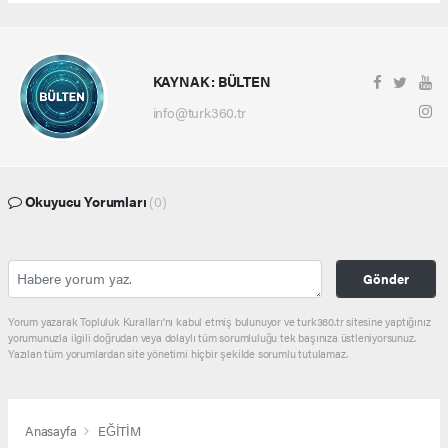
KAYNAK : BÜLTEN
info@turk360.tr
Okuyucu Yorumları
(0)
Gönder
Yorum yazarak Topluluk Kuralları’nı kabul etmiş bulunuyor ve turk360.tr sitesine yaptığınız
yorumunuzla ilgili doğrudan veya dolaylı tüm sorumluluğu tek başınıza üstleniyorsunuz.
Yazılan tüm yorumlardan site yönetimi hiçbir şekilde sorumlu tutulamaz.
Anasayfa
EĞİTİM