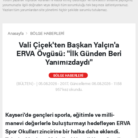
yorumunuzla ilgili doğrudan veya dolaylı tüm sorumluluğu tek başınıza üstleniyorsunuz.
Yazılan tüm yorumlardan site yönetimi hiçbir şekilde sorumlu tutulamaz.
Anasayfa
BÖLGE HABERLERİ
Vali Çiçek'ten Başkan Yalçın'a
ERVA Övgüsü: "İlk Günden Beri
Yanımızdaydı"
BÖLGE HABERLERİ
(BÜLTEN) - | 05.08.2026 - 20:17, Güncelleme: 06.08.2026 - 11:58
957 kez okundu.
Kayseri'de gençleri sporla, eğitimle ve milli-
manevi değerlerle buluşturmayı hedefleyen ERVA
Spor Okulları zincirine bir halka daha eklendi.