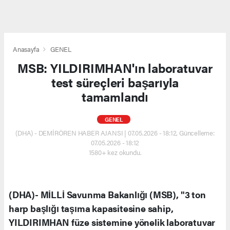
Anasayfa
GENEL
MSB: YILDIRIMHAN'ın laboratuvar
test süreçleri başarıyla
tamamlandı
GENEL
(DHA) - DEMİRÖREN HABER AJANSI | 07.05.2026 - 18:12, Güncelleme:
07.05.2026 - 18:12
1580+ kez okundu.
(DHA)- MİLLİ Savunma Bakanlığı (MSB), "3 ton
harp başlığı taşıma kapasitesine sahip,
YILDIRIMHAN füze sistemine yönelik laboratuvar