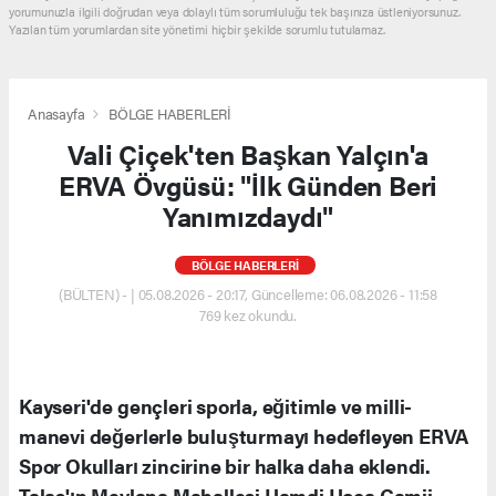
yorumunuzla ilgili doğrudan veya dolaylı tüm sorumluluğu tek başınıza üstleniyorsunuz.
Yazılan tüm yorumlardan site yönetimi hiçbir şekilde sorumlu tutulamaz.
Anasayfa
BÖLGE HABERLERİ
Vali Çiçek'ten Başkan Yalçın'a
ERVA Övgüsü: "İlk Günden Beri
Yanımızdaydı"
BÖLGE HABERLERİ
(BÜLTEN) - | 05.08.2026 - 20:17, Güncelleme: 06.08.2026 - 11:58
769 kez okundu.
Kayseri'de gençleri sporla, eğitimle ve milli-
manevi değerlerle buluşturmayı hedefleyen ERVA
Spor Okulları zincirine bir halka daha eklendi.
Talas'ın Mevlana Mahallesi Hamdi Hoca Camii