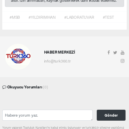
#MSB
#YILDIRIMHAN
#LABORATUVAR
#TEST
HABER MERKEZİ
info@turk360.tr
Okuyucu Yorumları
(0)
Gönder
Yorum yazarak Topluluk Kuralları’nı kabul etmiş bulunuyor ve turk360.tr sitesine yaptığınız