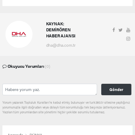
KAYNAK:
DEMİRÖREN
HABER AJANSI
dha@dha.com.tr
Okuyucu Yorumları
(0)
Gönder
Yorum yazarak Topluluk Kuralları’nı kabul etmiş bulunuyor ve turk360.tr sitesine yaptığınız
yorumunuzla ilgili doğrudan veya dolaylı tüm sorumluluğu tek başınıza üstleniyorsunuz.
Yazılan tüm yorumlardan site yönetimi hiçbir şekilde sorumlu tutulamaz.
Anasayfa
DÜNYA