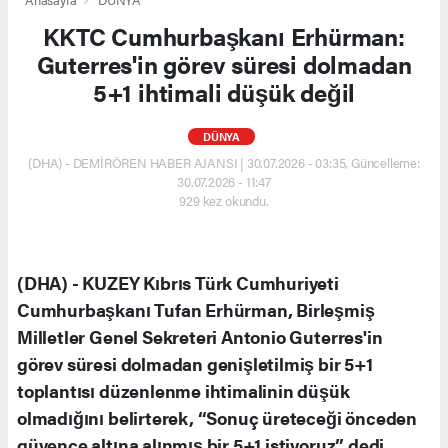
KKTC Cumhurbaşkanı Erhürman:
Guterres'in görev süresi dolmadan
5+1 ihtimali düşük değil
DÜNYA
(DHA) - DEMİRÖREN HABER AJANSI | 30.07.2026 - 03:35, Güncelleme:
30.07.2026 - 11:47
929 kez okundu.
(DHA) - KUZEY Kıbrıs Türk Cumhuriyeti
Cumhurbaşkanı Tufan Erhürman, Birleşmiş
Milletler Genel Sekreteri Antonio Guterres'in
görev süresi dolmadan genişletilmiş bir 5+1
toplantısı düzenlenme ihtimalinin düşük
olmadığını belirterek, “Sonuç üreteceği önceden
güvence altına alınmış bir 5+1 istiyoruz” dedi.