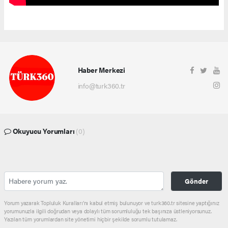
Haber Merkezi
info@turk360.tr
Okuyucu Yorumları
(0)
Gönder
Yorum yazarak Topluluk Kuralları’nı kabul etmiş bulunuyor ve turk360.tr sitesine yaptığınız
yorumunuzla ilgili doğrudan veya dolaylı tüm sorumluluğu tek başınıza üstleniyorsunuz.
Yazılan tüm yorumlardan site yönetimi hiçbir şekilde sorumlu tutulamaz.