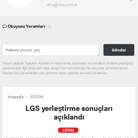
dha@dha.com.tr
Okuyucu Yorumları
(0)
Gönder
Yorum yazarak Topluluk Kuralları’nı kabul etmiş bulunuyor ve turk360.tr sitesine yaptığınız
yorumunuzla ilgili doğrudan veya dolaylı tüm sorumluluğu tek başınıza üstleniyorsunuz.
Yazılan tüm yorumlardan site yönetimi hiçbir şekilde sorumlu tutulamaz.
Anasayfa
EĞİTİM
LGS yerleştirme sonuçları
açıklandı
EĞİTİM