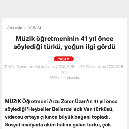
Anasayfa
YAŞAM
Müzik öğretmeninin 41 yıl önce
söylediği türkü, yoğun ilgi gördü
YAŞAM
(DHA) - Demirören Haber Ajansı | 27.01.2025 - 11:50, Güncelleme: 27.01.2025 -
16:05
3566+ kez okundu.
MÜZİK Öğretmeni Arzu Zorer Üzan'ın 41 yıl önce
söylediği 'Heybeller Bellerde' adlı Van türküsü,
videosu ortaya çıkınca büyük beğeni topladı.
Sosyal medyada akım haline gelen türkü, çok