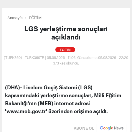
Anasayfa
EĞİTİM
LGS yerleştirme sonuçları
açıklandı
EĞİTİM
(TURK360) - TURK360TR | 05.08.2026 - 11:06, Güncelleme: 05.08.2026 - 22:20
373 kez okundu.
(DHA)- Liselere Geçiş Sistemi (LGS)
kapsamındaki yerleştirme sonuçları, Milli Eğitim
Bakanlığı'nın (MEB) internet adresi
'www.meb.gov.tr' üzerinden erişime açıldı.
ABONE OL