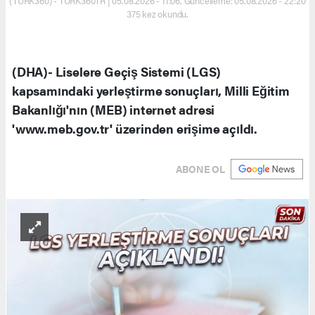
(TURK360) - TURK360TR | 05.08.2026 - 11:06, Güncelleme: 05.08.2026 - 22:20
375 kez okundu.
(DHA)- Liselere Geçiş Sistemi (LGS)
kapsamındaki yerleştirme sonuçları, Milli Eğitim
Bakanlığı'nın (MEB) internet adresi
'www.meb.gov.tr' üzerinden erişime açıldı.
ABONE OL