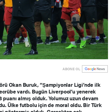
ABONE OL
rü Okan Buruk, “Şampiyonlar Ligi’nde ilk
ecrübe vardı. Bugün Liverpool’u yenerek
 3 puanı almış olduk. Yolumuz uzun devam
du. Ülke futbolu için de moral oldu. Bir Türk
ini göstermiş olduk. Gerçekten çok