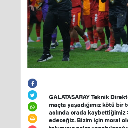
GALATASARAY Teknik Direktö
maçta yaşadığımız kötü bir t
aslında orada kaybettiğimiz
edeceğiz. Bizim için moral ol
takımının neler yapabileceğ