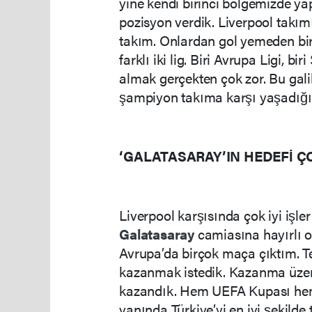
yine kendi birinci bölgemizde y
pozisyon verdik. Liverpool takımı
takım. Onlardan gol yemeden bir 
farklı iki lig. Biri Avrupa Ligi, b
almak gerçekten çok zor. Bu galib
şampiyon takıma karşı yaşadığı
‘GALATASARAY’IN HEDEFİ Ç
Liverpool karşısında çok iyi işle
Galatasaray
camiasına hayırlı o
Avrupa’da birçok maça çıktım. 
kazanmak istedik. Kazanma üze
kazandık. Hem UEFA Kupası hem
yanında Türkiye’yi en iyi şekilde