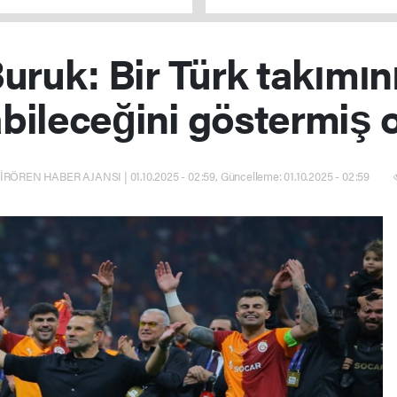
parolasıyla çıkıyoruz
ruk: Bir Türk takımın
bileceğini göstermiş 
RÖREN HABER AJANSI | 01.10.2025 - 02:59, Güncelleme: 01.10.2025 - 02:59