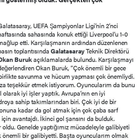
Galatasaray, UEFA Şampiyonlar Ligi’nin 2’nci
haftasında sahasında konuk ettiği Liverpool’u 1-0
mağlup etti. Karşılaşmanın ardından düzenlenen
basın toplantısında
Galatasaray
Teknik Direktörü
Okan Buruk
açıklamalarda bulundu. Karşılaşmayı
değerlendiren Okan Buruk, “Çok önemli bir gece
 birlikte savunma ve hücum yapması çok önemliydi.
ıza teşekkür etmek istiyorum. Oyuncularım da bunu
olarak iyi işler yaptık. Avrupa’nın en iyi
roya sahip takımlarından biri. Çok iyi de bir
onuna kadar da gol atmak için çok çaba sarf
 için avantajdı. İkinci gol şansını da bulduk.
 oldu. Genelde yaptığımız mücadeleyle galibiyeti
 önemli bir galibiyetti. Başta oyuncularım olmak