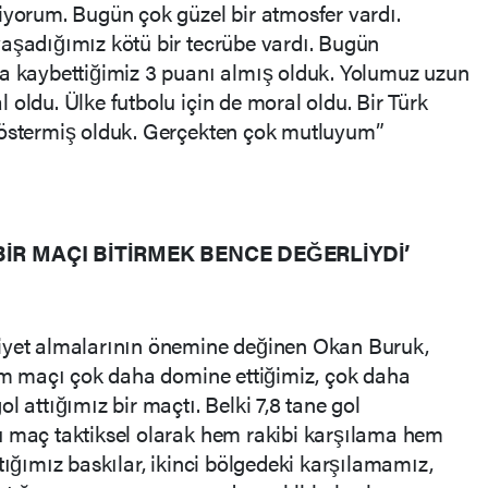
iyorum. Bugün çok güzel bir atmosfer vardı.
yaşadığımız kötü bir tecrübe vardı. Bugün
da kaybettiğimiz 3 puanı almış olduk. Yolumuz uzun
oldu. Ülke futbolu için de moral oldu. Bir Türk
göstermiş olduk. Gerçekten çok mutluyum”
R MAÇI BİTİRMEK BENCE DEĞERLİYDİ’
biyet almalarının önemine değinen Okan Buruk,
ham maçı çok daha domine ettiğimiz, çok daha
l attığımız bir maçtı. Belki 7,8 tane gol
u maç taktiksel olarak hem rakibi karşılama hem
tığımız baskılar, ikinci bölgedeki karşılamamız,