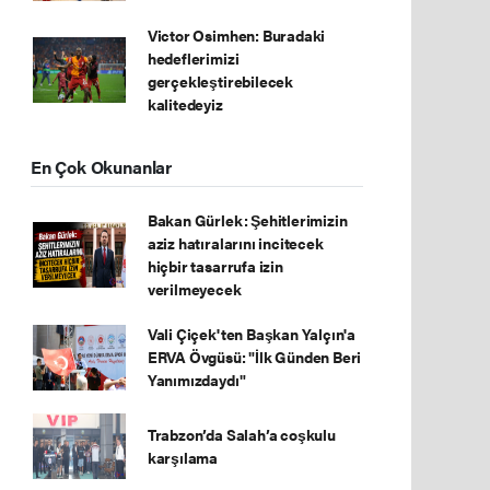
Victor Osimhen: Buradaki
hedeflerimizi
gerçekleştirebilecek
kalitedeyiz
En Çok Okunanlar
Bakan Gürlek: Şehitlerimizin
aziz hatıralarını incitecek
hiçbir tasarrufa izin
verilmeyecek
Vali Çiçek'ten Başkan Yalçın'a
ERVA Övgüsü: "İlk Günden Beri
Yanımızdaydı"
Trabzon’da Salah’a coşkulu
karşılama