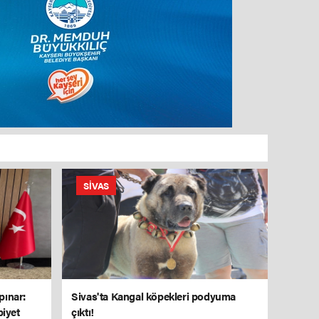
SIVAS
pınar:
Sivas'ta Kangal köpekleri podyuma
biyet
çıktı!