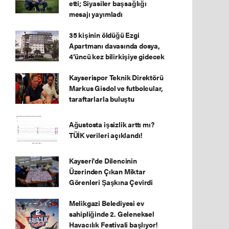
etti; Siyasiler başsağlığı
mesajı yayımladı
35 kişinin öldüğü Ezgi
Apartmanı davasında dosya,
4’üncü kez bilirkişiye gidecek
Kayserispor Teknik Direktörü
Markus Gisdol ve futbolcular,
taraftarlarla buluştu
Ağustosta işsizlik arttı mı?
TÜİK verileri açıklandı!
Kayseri'de Dilencinin
Üzerinden Çıkan Miktar
Görenleri Şaşkına Çevirdi
Melikgazi Belediyesi ev
sahipliğinde 2. Geleneksel
Havacılık Festivali başlıyor!