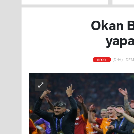
TBMM Genel Kurulu'nda kabul edildi
Okan Bu
yapa
(DHA) - DEMİ
SPOR