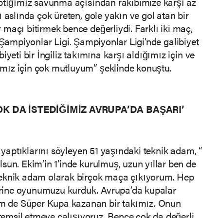
aptığımız savunma açısından rakibimize karşı az
 aslında çok üreten, gole yakın ve gol atan bir
maçı bitirmek bence değerliydi. Farklı iki maç,
iri Şampiyonlar Ligi. Şampiyonlar Ligi’nde galibiyet
iyeti bir İngiliz takımına karşı aldığımız için ve
mız için çok mutluyum” şeklinde konuştu.
OK DA İSTEDİĞİMİZ AVRUPA’DA BAŞARI’
r yaptıklarını söyleyen 51 yaşındaki teknik adam, “
lsun. Ekim’in 1’inde kurulmuş, uzun yıllar ben de
Teknik adam olarak birçok maça çıkıyorum. Hep
rine oyunumuzu kurduk. Avrupa’da kupalar
 de Süper Kupa kazanan bir takımız. Onun
 temsil etmeye çalışıyoruz. Bence çok da değerli