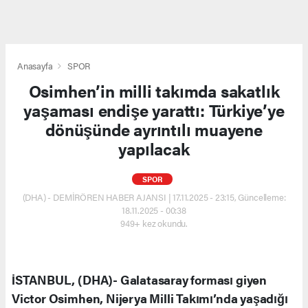
Anasayfa
SPOR
Osimhen’in milli takımda sakatlık
yaşaması endişe yarattı: Türkiye’ye
dönüşünde ayrıntılı muayene
yapılacak
SPOR
(DHA) - DEMİRÖREN HABER AJANSI | 17.11.2025 - 23:15, Güncelleme:
18.11.2025 - 00:38
949+ kez okundu.
İSTANBUL, (DHA)- Galatasaray forması giyen
Victor Osimhen, Nijerya Milli Takımı’nda yaşadığı