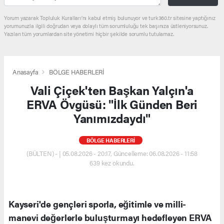
Yorum yazarak Topluluk Kuralları’nı kabul etmiş bulunuyor ve turk360.tr sitesine yaptığınız
yorumunuzla ilgili doğrudan veya dolaylı tüm sorumluluğu tek başınıza üstleniyorsunuz.
Yazılan tüm yorumlardan site yönetimi hiçbir şekilde sorumlu tutulamaz.
Anasayfa
BÖLGE HABERLERİ
Vali Çiçek'ten Başkan Yalçın'a
ERVA Övgüsü: "İlk Günden Beri
Yanımızdaydı"
BÖLGE HABERLERİ
(BÜLTEN) - | 05.08.2026 - 20:17, Güncelleme: 06.08.2026 - 11:58
639 kez okundu.
Kayseri'de gençleri sporla, eğitimle ve milli-
manevi değerlerle buluşturmayı hedefleyen ERVA