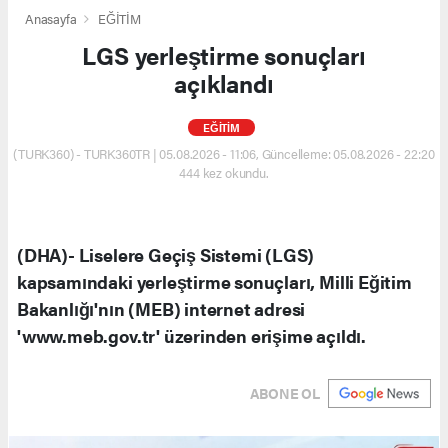
Anasayfa
EĞİTİM
LGS yerleştirme sonuçları
açıklandı
EĞİTİM
(TURK360) - TURK360TR | 05.08.2026 - 11:06, Güncelleme: 05.08.2026 - 22:20
444 kez okundu.
(DHA)- Liselere Geçiş Sistemi (LGS)
kapsamındaki yerleştirme sonuçları, Milli Eğitim
Bakanlığı'nın (MEB) internet adresi
'www.meb.gov.tr' üzerinden erişime açıldı.
ABONE OL