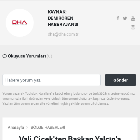
KAYNAK:
DEMİRÖREN
HABER AJANSI
dha@dha.com.tr
Okuyucu Yorumları
(0)
Gönder
Yorum yazarak Topluluk Kuralları’nı kabul etmiş bulunuyor ve turk360.tr sitesine yaptığınız
yorumunuzla ilgili doğrudan veya dolaylı tüm sorumluluğu tek başınıza üstleniyorsunuz.
Yazılan tüm yorumlardan site yönetimi hiçbir şekilde sorumlu tutulamaz.
Anasayfa
BÖLGE HABERLERİ
Vali Çiçek'ten Başkan Yalçın'a