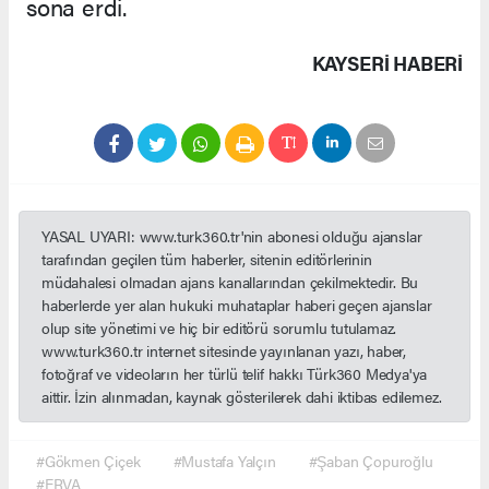
sona erdi.
KAYSERI HABERİ
YASAL UYARI: www.turk360.tr'nin abonesi olduğu ajanslar
tarafından geçilen tüm haberler, sitenin editörlerinin
müdahalesi olmadan ajans kanallarından çekilmektedir. Bu
haberlerde yer alan hukuki muhataplar haberi geçen ajanslar
olup site yönetimi ve hiç bir editörü sorumlu tutulamaz.
www.turk360.tr internet sitesinde yayınlanan yazı, haber,
fotoğraf ve videoların her türlü telif hakkı Türk360 Medya'ya
aittir. İzin alınmadan, kaynak gösterilerek dahi iktibas edilemez.
#Gökmen Çiçek
#Mustafa Yalçın
#Şaban Çopuroğlu
#ERVA