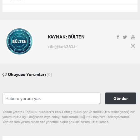
KAYNAK : BÜLTEN
info@turk360.tr
Okuyucu Yorumları
(0)
Gönder
Yorum yazarak Topluluk Kuralları’nı kabul etmiş bulunuyor ve turk360.tr sitesine yaptığınız
yorumunuzla ilgili doğrudan veya dolaylı tüm sorumluluğu tek başınıza üstleniyorsunuz.
Yazılan tüm yorumlardan site yönetimi hiçbir şekilde sorumlu tutulamaz.