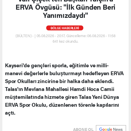
ERVA Övgüsü: "İlk Günden Beri
Yanımızdaydı"
BÖLGE HABERLERİ
(BÜLTEN) - | 05.08.2026 - 20:17, Güncelleme: 06.08.2026 - 11:58
641 kez okundu.
Kayseri'de gençleri sporla, eğitimle ve milli-
manevi değerlerle buluşturmayı hedefleyen ERVA
Spor Okulları zincirine bir halka daha eklendi.
Talas'ın Mevlana Mahallesi Hamdi Hoca Camii
müştemilatında hizmete giren Talas Yeni Dünya
ERVA Spor Okulu, düzenlenen törenle kapılarını
açtı.
ABONE OL