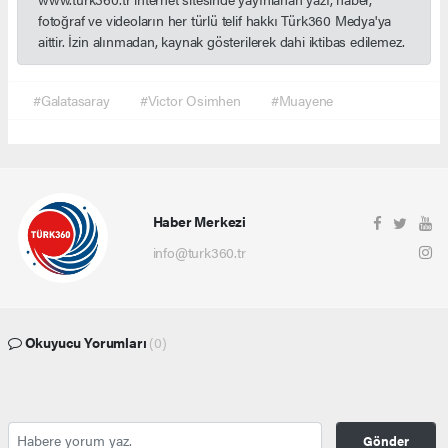
fotoğraf ve videoların her türlü telif hakkı Türk360 Medya'ya
aittir. İzin alınmadan, kaynak gösterilerek dahi iktibas edilemez.
#Galatasaray
#Victor Osimhen
#Muayene
Haber Merkezi
info@turk360.tr
Okuyucu Yorumları
(0)
Gönder