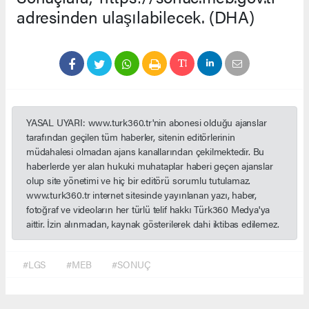
adresinden ulaşılabilecek. (DHA)
YASAL UYARI: www.turk360.tr'nin abonesi olduğu ajanslar
tarafından geçilen tüm haberler, sitenin editörlerinin
müdahalesi olmadan ajans kanallarından çekilmektedir. Bu
haberlerde yer alan hukuki muhataplar haberi geçen ajanslar
olup site yönetimi ve hiç bir editörü sorumlu tutulamaz.
www.turk360.tr internet sitesinde yayınlanan yazı, haber,
fotoğraf ve videoların her türlü telif hakkı Türk360 Medya'ya
aittir. İzin alınmadan, kaynak gösterilerek dahi iktibas edilemez.
#LGS
#MEB
#SONUÇ