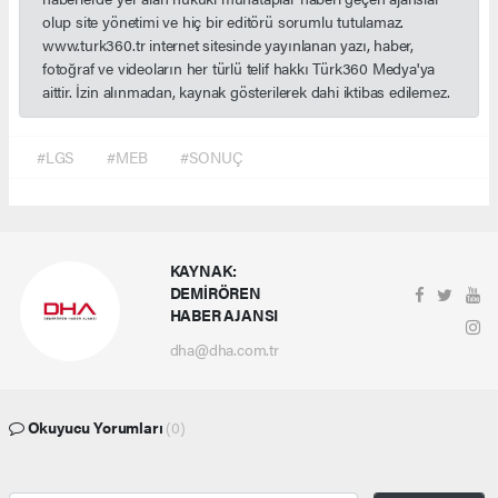
olup site yönetimi ve hiç bir editörü sorumlu tutulamaz.
www.turk360.tr internet sitesinde yayınlanan yazı, haber,
fotoğraf ve videoların her türlü telif hakkı Türk360 Medya'ya
aittir. İzin alınmadan, kaynak gösterilerek dahi iktibas edilemez.
#LGS
#MEB
#SONUÇ
KAYNAK:
DEMİRÖREN
HABER AJANSI
dha@dha.com.tr
Okuyucu Yorumları
(0)