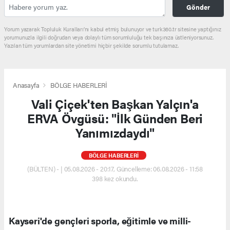
Gönder
Yorum yazarak Topluluk Kuralları’nı kabul etmiş bulunuyor ve turk360.tr sitesine yaptığınız
yorumunuzla ilgili doğrudan veya dolaylı tüm sorumluluğu tek başınıza üstleniyorsunuz.
Yazılan tüm yorumlardan site yönetimi hiçbir şekilde sorumlu tutulamaz.
Anasayfa
BÖLGE HABERLERİ
Vali Çiçek'ten Başkan Yalçın'a
ERVA Övgüsü: "İlk Günden Beri
Yanımızdaydı"
BÖLGE HABERLERİ
(BÜLTEN) - | 05.08.2026 - 20:17, Güncelleme: 06.08.2026 - 11:58
398 kez okundu.
Kayseri'de gençleri sporla, eğitimle ve milli-