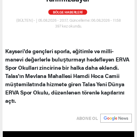
BÖLGE HABERLERİ
(BÜLTEN) - | 05.08.2026 - 20:17, Güncelleme: 06.08.2026 - 11:58
397 kez okundu.
Kayseri'de gençleri sporla, eğitimle ve milli-
manevi değerlerle buluşturmayı hedefleyen ERVA
Spor Okulları zincirine bir halka daha eklendi.
Talas'ın Mevlana Mahallesi Hamdi Hoca Camii
müştemilatında hizmete giren Talas Yeni Dünya
ERVA Spor Okulu, düzenlenen törenle kapılarını
açtı.
ABONE OL