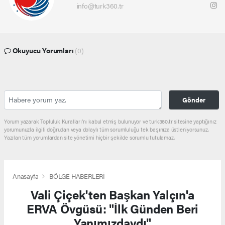
info@turk360.tr
Okuyucu Yorumları
(0)
Gönder
Yorum yazarak Topluluk Kuralları’nı kabul etmiş bulunuyor ve turk360.tr sitesine yaptığınız
yorumunuzla ilgili doğrudan veya dolaylı tüm sorumluluğu tek başınıza üstleniyorsunuz.
Yazılan tüm yorumlardan site yönetimi hiçbir şekilde sorumlu tutulamaz.
Anasayfa
BÖLGE HABERLERİ
Vali Çiçek'ten Başkan Yalçın'a
ERVA Övgüsü: "İlk Günden Beri
Yanımızdaydı"