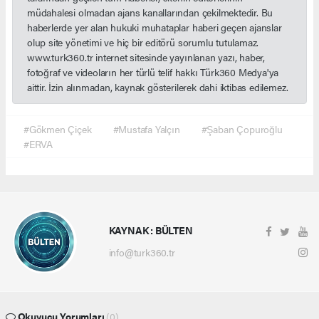
müdahalesi olmadan ajans kanallarından çekilmektedir. Bu
haberlerde yer alan hukuki muhataplar haberi geçen ajanslar
olup site yönetimi ve hiç bir editörü sorumlu tutulamaz.
www.turk360.tr internet sitesinde yayınlanan yazı, haber,
fotoğraf ve videoların her türlü telif hakkı Türk360 Medya'ya
aittir. İzin alınmadan, kaynak gösterilerek dahi iktibas edilemez.
#Gökmen Çiçek
#Mustafa Yalçın
#Şaban Çopuroğlu
#ERVA
KAYNAK : BÜLTEN
info@turk360.tr
Okuyucu Yorumları
(0)