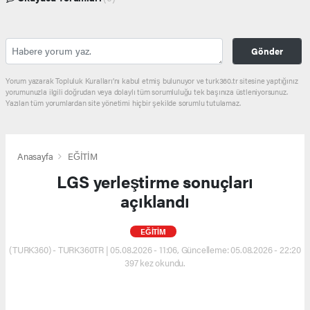
Gönder
Yorum yazarak Topluluk Kuralları’nı kabul etmiş bulunuyor ve turk360.tr sitesine yaptığınız
yorumunuzla ilgili doğrudan veya dolaylı tüm sorumluluğu tek başınıza üstleniyorsunuz.
Yazılan tüm yorumlardan site yönetimi hiçbir şekilde sorumlu tutulamaz.
Anasayfa
EĞİTİM
LGS yerleştirme sonuçları
açıklandı
EĞİTİM
(TURK360) - TURK360TR | 05.08.2026 - 11:06, Güncelleme: 05.08.2026 - 22:20
397 kez okundu.