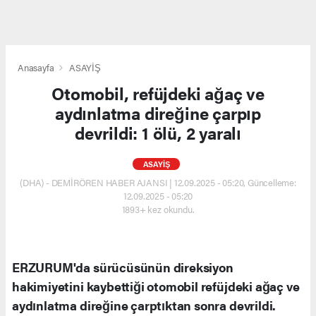
Anasayfa
ASAYİŞ
Otomobil, refüjdeki ağaç ve
aydınlatma direğine çarpıp
devrildi: 1 ölü, 2 yaralı
ASAYİŞ
(DHA) - DEMİRÖREN HABER AJANSI | 12.09.2025 - 05:20, Güncelleme:
12.09.2025 - 05:20
1893+ kez okundu.
ERZURUM'da sürücüsünün direksiyon
hakimiyetini kaybettiği otomobil refüjdeki ağaç ve
aydınlatma direğine çarptıktan sonra devrildi.