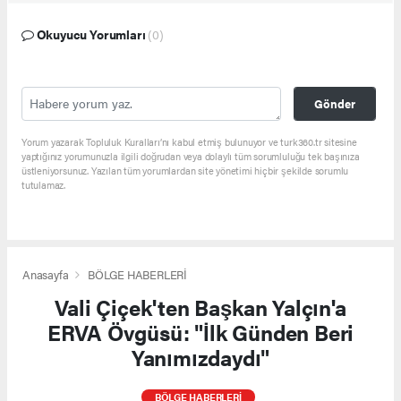
Okuyucu Yorumları
(0)
Gönder
Yorum yazarak Topluluk Kuralları’nı kabul etmiş bulunuyor ve turk360.tr sitesine
yaptığınız yorumunuzla ilgili doğrudan veya dolaylı tüm sorumluluğu tek başınıza
üstleniyorsunuz. Yazılan tüm yorumlardan site yönetimi hiçbir şekilde sorumlu
tutulamaz.
Anasayfa
BÖLGE HABERLERİ
Vali Çiçek'ten Başkan Yalçın'a
ERVA Övgüsü: "İlk Günden Beri
Yanımızdaydı"
BÖLGE HABERLERİ