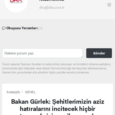
dha@dha.com.tr
Okuyucu Yorumları
(0)
Gönder
Yorum yazarak Topluluk Kuralları’nı kabul etmiş bulunuyor ve turk360.tr sitesine yaptığınız
yorumunuzla ilgili doğrudan veya dolaylı tüm sorumluluğu tek başınıza üstleniyorsunuz.
Yazılan tüm yorumlardan site yönetimi hiçbir şekilde sorumlu tutulamaz.
Anasayfa
GENEL
Bakan Gürlek: Şehitlerimizin aziz
hatıralarını incitecek hiçbir