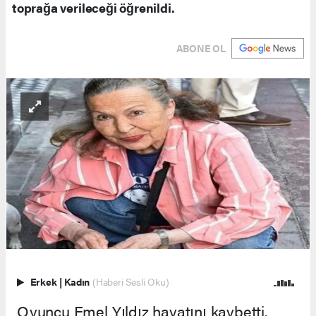
toprağa verileceği öğrenildi.
ABONE OL
Erkek
|
Kadın
(Haberi Sesli Oku)
Oyuncu Emel Yıldız hayatını kaybetti.