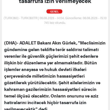
tasarrufa izin verilmeyecek
GENEL
(TURK360) - TURK360TR | 06.08.2026 - 14:04, Güncelleme: 06.08.2026 - 15:10
745 kez okundu.
(DHA)- ADALET Bakanı Akın Gürlek, "Meclisimizin
gündemine gelen teklifte terör saldırısı talimatı
verenler ile güvenlik güçlerimizi şehit edenlere
ilişkin bir düzenleme yer almamaktadır. Bütün
işlemler anayasa ve hukuk devleti ilkeleri
çerçevesinde milletimizin hassasiyetleri
gözetilerek yürütülecektir. Şehit ailelerimizin ve
kahraman gazilerimizin hassasiyetleri sürecin
temel ölçüsü olacaktır. Onların onurunu ve aziz
hatıralarını incitecek hiçbir tasarrufa izin
verilmeyecektir" dedi.