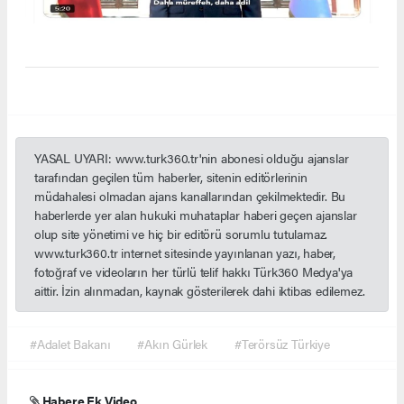
YASAL UYARI: www.turk360.tr'nin abonesi olduğu ajanslar
tarafından geçilen tüm haberler, sitenin editörlerinin
müdahalesi olmadan ajans kanallarından çekilmektedir. Bu
haberlerde yer alan hukuki muhataplar haberi geçen ajanslar
olup site yönetimi ve hiç bir editörü sorumlu tutulamaz.
www.turk360.tr internet sitesinde yayınlanan yazı, haber,
fotoğraf ve videoların her türlü telif hakkı Türk360 Medya'ya
aittir. İzin alınmadan, kaynak gösterilerek dahi iktibas edilemez.
#Adalet Bakanı
#Akın Gürlek
#Terörsüz Türkiye
Habere Ek Video