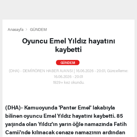
Anasayfa
GÜNDEM
Oyuncu Emel Yıldız hayatını
kaybetti
GÜNDEM
(DHA) - DEMİRÖREN HABER AJANSI | 16.06.2026 - 20:01, Güncelleme:
16.06.2026 - 20:01
1929+ kez okundu.
(DHA)- Kamuoyunda 'Panter Emel' lakabıyla
bilinen oyuncu Emel Yıldız hayatını kaybetti. 85
yaşında olan Yıldız'ın yarın öğle namazında Fatih
Camii'nde kılınacak cenaze namazının ardından