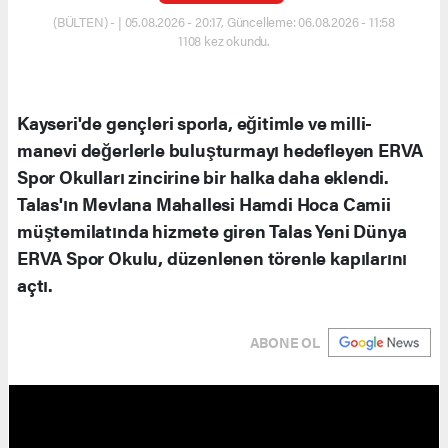
(BÜLTEN) - | 05.08.2026 - 20:17, Güncelleme: 06.08.2026 - 11:58
1108 kez okundu.
Kayseri'de gençleri sporla, eğitimle ve milli-
manevi değerlerle buluşturmayı hedefleyen ERVA
Spor Okulları zincirine bir halka daha eklendi.
Talas'ın Mevlana Mahallesi Hamdi Hoca Camii
müştemilatında hizmete giren Talas Yeni Dünya
ERVA Spor Okulu, düzenlenen törenle kapılarını
açtı.
ABONE OL