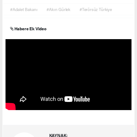
#Adalet Bakanı
#Akın Gürlek
#Terörsüz Türkiye
Habere Ek Video
KAYNAK: