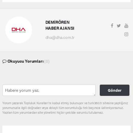
DEMİRÖREN
HABER AJANSI
dha@dha.com.tr
Okuyucu Yorumları
(0)
Gönder
Yorum yazarak Topluluk Kuralları’nı kabul etmiş bulunuyor ve turk360.tr sitesine yaptığınız
yorumunuzla ilgili doğrudan veya dolaylı tüm sorumluluğu tek başınıza üstleniyorsunuz.
Yazılan tüm yorumlardan site yönetimi hiçbir şekilde sorumlu tutulamaz.