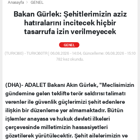
Anasayfa
GENEL
Bakan Gürlek: Şehitlerimizin aziz
hatıralarını incitecek hiçbir
tasarrufa izin verilmeyecek
GENEL
(TURK360) - TURK360TR | 06.08.2026 - 14:04, Güncelleme: 06.08.2026 - 15:10
782 kez okundu.
(DHA)- ADALET Bakanı Akın Gürlek, "Meclisimizin
gündemine gelen teklifte terör saldırısı talimatı
verenler ile güvenlik güçlerimizi şehit edenlere
ilişkin bir düzenleme yer almamaktadır. Bütün
işlemler anayasa ve hukuk devleti ilkeleri
çerçevesinde milletimizin hassasiyetleri
gözetilerek yürütülecektir. Şehit ailelerimizin ve