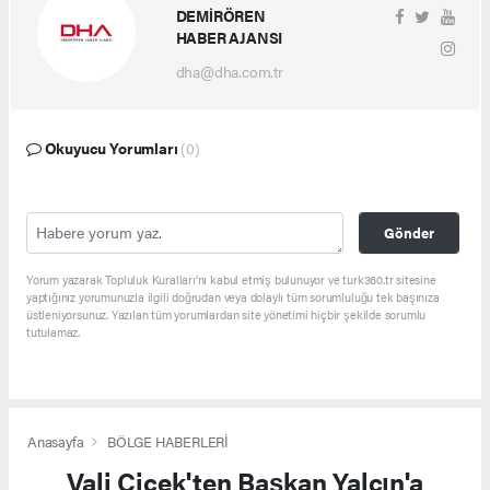
DEMİRÖREN
HABER AJANSI
dha@dha.com.tr
Okuyucu Yorumları
(0)
Gönder
Yorum yazarak Topluluk Kuralları’nı kabul etmiş bulunuyor ve turk360.tr sitesine
yaptığınız yorumunuzla ilgili doğrudan veya dolaylı tüm sorumluluğu tek başınıza
üstleniyorsunuz. Yazılan tüm yorumlardan site yönetimi hiçbir şekilde sorumlu
tutulamaz.
Anasayfa
BÖLGE HABERLERİ
Vali Çiçek'ten Başkan Yalçın'a