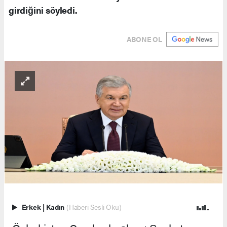
girdiğini söyledi.
ABONE OL
Erkek
|
Kadın
(Haberi Sesli Oku)