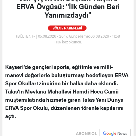
ERVA Övgüsü: "İlk Günden Beri
Yanımızdaydı"
BÖLGE HABERLERİ
(BÜLTEN) - | 05.08.2026 - 20:17, Güncelleme: 06.08.2026 - 11:58
1136 kez okundu.
Kayseri'de gençleri sporla, eğitimle ve milli-
manevi değerlerle buluşturmayı hedefleyen ERVA
Spor Okulları zincirine bir halka daha eklendi.
Talas'ın Mevlana Mahallesi Hamdi Hoca Camii
müştemilatında hizmete giren Talas Yeni Dünya
ERVA Spor Okulu, düzenlenen törenle kapılarını
açtı.
ABONE OL