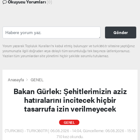
Okuyucu Yorumları
(0)
Gönder
Yorum yazarak Topluluk Kuralları’nı kabul etmiş bulunuyor ve turk360.tr sitesine yaptığınız
yorumunuzla ilgili doğrudan veya dolaylı tüm sorumluluğu tek başınıza üstleniyorsunuz.
Yazılan tüm yorumlardan site yönetimi hiçbir şekilde sorumlu tutulamaz.
Anasayfa
GENEL
Bakan Gürlek: Şehitlerimizin aziz
hatıralarını incitecek hiçbir
tasarrufa izin verilmeyecek
GENEL
(TURK360) - TURK360TR | 06.08.2026 - 14:04, Güncelleme: 06.08.2026 - 15:10
710 kez okundu.