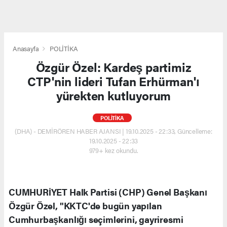
Anasayfa
POLİTİKA
Özgür Özel: Kardeş partimiz
CTP'nin lideri Tufan Erhürman'ı
yürekten kutluyorum
POLİTİKA
(DHA) - DEMİRÖREN HABER AJANSI | 19.10.2025 - 22:33, Güncelleme:
19.10.2025 - 22:33
979+ kez okundu.
CUMHURİYET Halk Partisi (CHP) Genel Başkanı
Özgür Özel, "KKTC'de bugün yapılan
Cumhurbaşkanlığı seçimlerini, gayriresmi