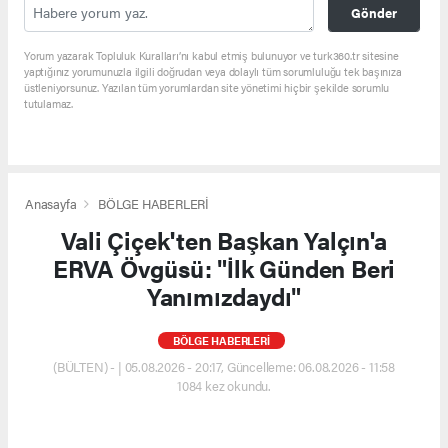
Gönder
Yorum yazarak Topluluk Kuralları’nı kabul etmiş bulunuyor ve turk360.tr sitesine
yaptığınız yorumunuzla ilgili doğrudan veya dolaylı tüm sorumluluğu tek başınıza
üstleniyorsunuz. Yazılan tüm yorumlardan site yönetimi hiçbir şekilde sorumlu
tutulamaz.
Anasayfa
BÖLGE HABERLERİ
Vali Çiçek'ten Başkan Yalçın'a
ERVA Övgüsü: "İlk Günden Beri
Yanımızdaydı"
BÖLGE HABERLERİ
(BÜLTEN) - | 05.08.2026 - 20:17, Güncelleme: 06.08.2026 - 11:58
1084 kez okundu.