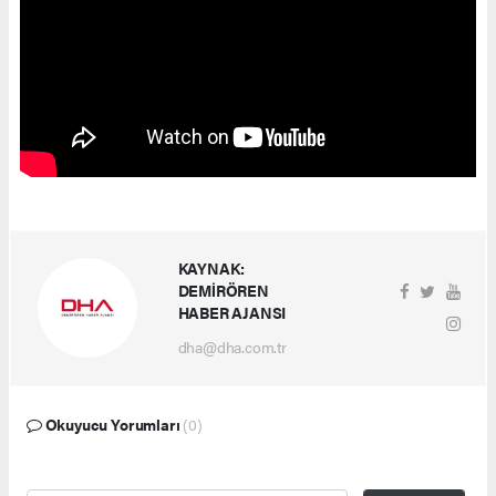
KAYNAK:
DEMİRÖREN
HABER AJANSI
dha@dha.com.tr
Okuyucu Yorumları
(0)