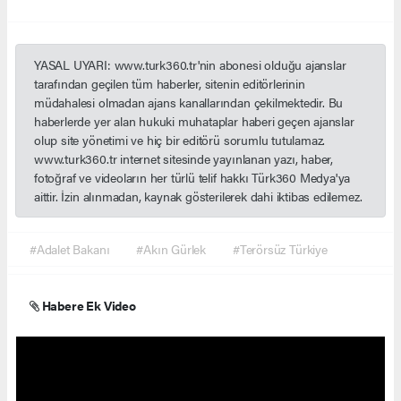
YASAL UYARI: www.turk360.tr'nin abonesi olduğu ajanslar
tarafından geçilen tüm haberler, sitenin editörlerinin
müdahalesi olmadan ajans kanallarından çekilmektedir. Bu
haberlerde yer alan hukuki muhataplar haberi geçen ajanslar
olup site yönetimi ve hiç bir editörü sorumlu tutulamaz.
www.turk360.tr internet sitesinde yayınlanan yazı, haber,
fotoğraf ve videoların her türlü telif hakkı Türk360 Medya'ya
aittir. İzin alınmadan, kaynak gösterilerek dahi iktibas edilemez.
#Adalet Bakanı
#Akın Gürlek
#Terörsüz Türkiye
Habere Ek Video