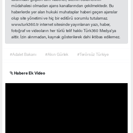
müdahalesi olmadan ajans kanallarından çekilmektedir. Bu
haberlerde yer alan hukuki muhataplar haberi geçen ajanslar
olup site yönetimi ve hiç bir editörü sorumlu tutulamaz.
www.turk360.tr internet sitesinde yayınlanan yazı, haber,
fotoğraf ve videoların her türlü telif hakkı Türk360 Medya'ya
aittir. İzin alınmadan, kaynak gösterilerek dahi iktibas edilemez.
#Adalet Bakanı
#Akın Gürlek
#Terörsüz Türkiye
Habere Ek Video