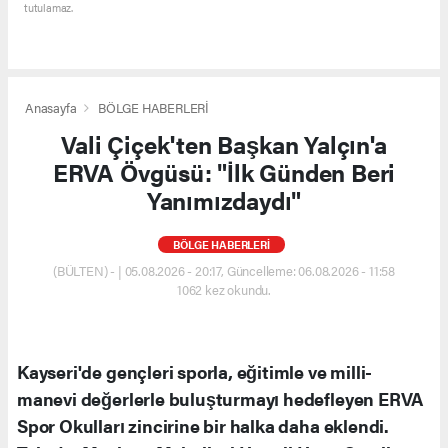
tutulamaz.
Anasayfa
BÖLGE HABERLERİ
Vali Çiçek'ten Başkan Yalçın'a
ERVA Övgüsü: "İlk Günden Beri
Yanımızdaydı"
BÖLGE HABERLERİ
(BÜLTEN) - | 05.08.2026 - 20:17, Güncelleme: 06.08.2026 - 11:58
1062 kez okundu.
Kayseri'de gençleri sporla, eğitimle ve milli-
manevi değerlerle buluşturmayı hedefleyen ERVA
Spor Okulları zincirine bir halka daha eklendi.