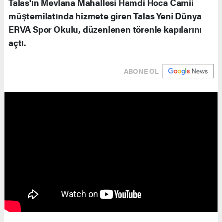
Talas'ın Mevlana Mahallesi Hamdi Hoca Camii
müştemilatında hizmete giren Talas Yeni Dünya
ERVA Spor Okulu, düzenlenen törenle kapılarını
açtı.
ABONE OL