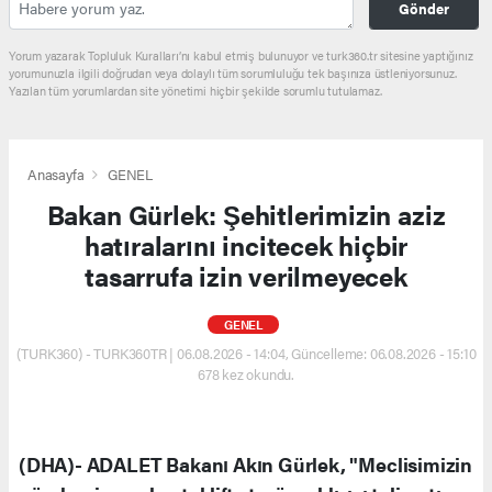
Gönder
Yorum yazarak Topluluk Kuralları’nı kabul etmiş bulunuyor ve turk360.tr sitesine yaptığınız
yorumunuzla ilgili doğrudan veya dolaylı tüm sorumluluğu tek başınıza üstleniyorsunuz.
Yazılan tüm yorumlardan site yönetimi hiçbir şekilde sorumlu tutulamaz.
Anasayfa
GENEL
Bakan Gürlek: Şehitlerimizin aziz
hatıralarını incitecek hiçbir
tasarrufa izin verilmeyecek
GENEL
(TURK360) - TURK360TR | 06.08.2026 - 14:04, Güncelleme: 06.08.2026 - 15:10
678 kez okundu.
(DHA)- ADALET Bakanı Akın Gürlek, "Meclisimizin