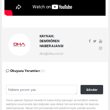
KAYNAK:
DEMİRÖREN
HABER AJANSI
dha@dha.com.tr
Okuyucu Yorumları
(0)
Gönder
Yorum yazarak Topluluk Kuralları’nı kabul etmiş bulunuyor ve turk360.tr sitesine
yaptığınız yorumunuzla ilgili doğrudan veya dolaylı tüm sorumluluğu tek başınıza
üstleniyorsunuz. Yazılan tüm yorumlardan site yönetimi hiçbir şekilde sorumlu