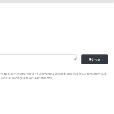
Gönder
ve turk360.tr sitesine yaptığınız yorumunuzla ilgili doğrudan veya dolaylı tüm sorumluluğu
e yönetimi hiçbir şekilde sorumlu tutulamaz.