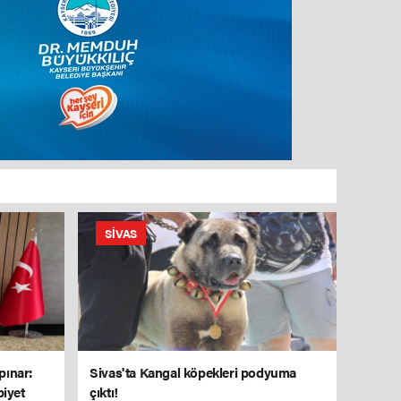
SIVAS
pınar:
Sivas'ta Kangal köpekleri podyuma
biyet
çıktı!