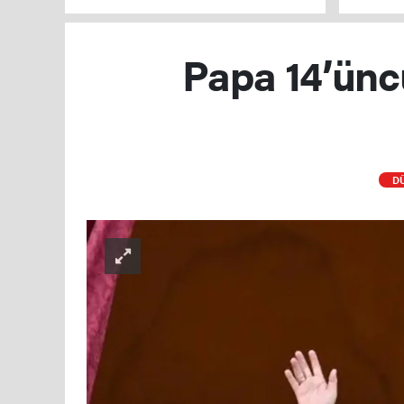
TBMM Genel Kurulu'nda kabul edildi
Papa 14’üncü
D