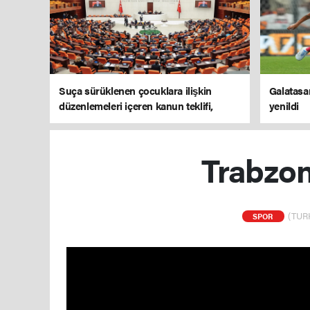
Suça sürüklenen çocuklara ilişkin
Galatasar
düzenlemeleri içeren kanun teklifi,
yenildi
TBMM Genel Kurulu'nda kabul edildi
Trabzon
(TURK
SPOR