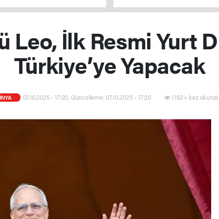
parolasıyla çıkıyoruz
 Leo, İlk Resmi Yurt Dı
Türkiye’ye Yapacak
07.10.2025 - 17:20, Güncelleme: 07.10.2025 - 17:20
1182+ kez okundu
ÜNYA