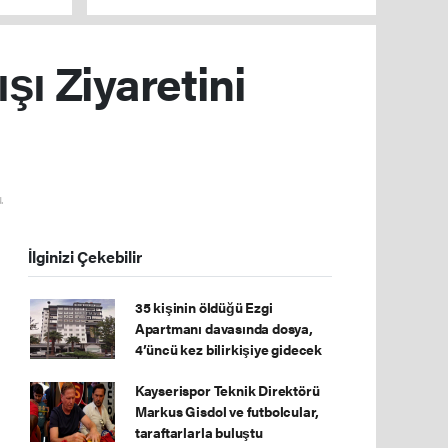
şı Ziyaretini
.
İlginizi Çekebilir
35 kişinin öldüğü Ezgi
Apartmanı davasında dosya,
4’üncü kez bilirkişiye gidecek
Kayserispor Teknik Direktörü
Markus Gisdol ve futbolcular,
taraftarlarla buluştu