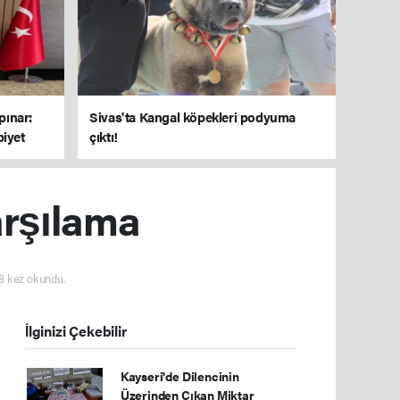
pınar:
Sivas'ta Kangal köpekleri podyuma
biyet
çıktı!
arşılama
8 kez okundu.
İlginizi Çekebilir
Kayseri'de Dilencinin
Üzerinden Çıkan Miktar