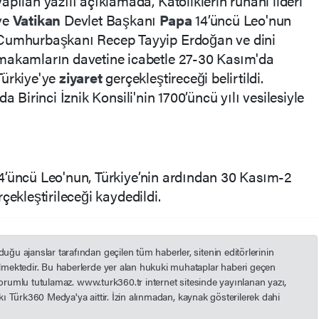
yapılan yazılı açıklamada, Katoliklerin ruhani lideri
ve
Vatikan
Devlet Başkanı
Papa
14’üncü Leo'nun
Cumhurbaşkanı Recep Tayyip Erdoğan ve dini
makamların davetine icabetle 27-30 Kasım'da
Türkiye'ye
ziyaret
gerçekleştireceği belirtildi.
da Birinci İznik Konsili'nin 1700’üncü yılı vesilesiyle
4’üncü Leo'nun, Türkiye’nin ardından 30 Kasım-2
rçekleştirileceği kaydedildi.
u ajanslar tarafından geçilen tüm haberler, sitenin editörlerinin
mektedir. Bu haberlerde yer alan hukuki muhataplar haberi geçen
 sorumlu tutulamaz. www.turk360.tr internet sitesinde yayınlanan yazı,
akkı Türk360 Medya'ya aittir. İzin alınmadan, kaynak gösterilerek dahi