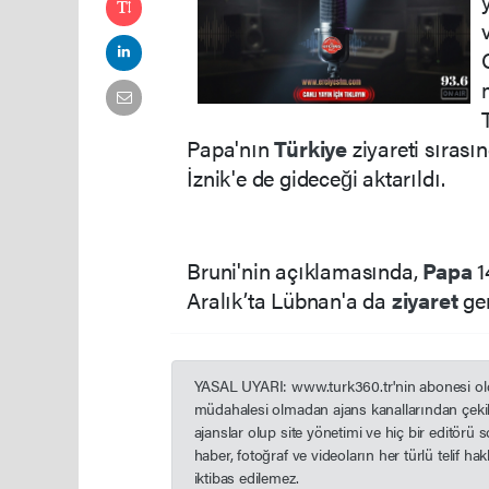
Papa'nın
Türkiye
ziyareti sırasın
İznik'e de gideceği aktarıldı.
Bruni'nin açıklamasında,
Papa
1
Aralık’ta Lübnan'a da
ziyaret
ge
YASAL UYARI: www.turk360.tr'nin abonesi olduğ
müdahalesi olmadan ajans kanallarından çekil
ajanslar olup site yönetimi ve hiç bir editörü
haber, fotoğraf ve videoların her türlü telif h
iktibas edilemez.