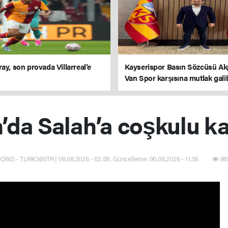
ay, son provada Villarreal’e
Kayserispor Basın Sözcüsü Ak
Van Spor karşısına mutlak gali
parolasıyla çıkıyoruz
’da Salah’a coşkulu k
360) - TURK360TR | 06.08.2026 - 02:06, Güncelleme: 06.08.2026 - 11:56
86