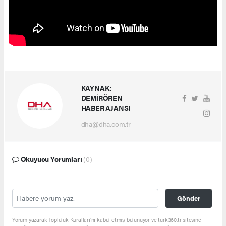
KAYNAK:
DEMİRÖREN
HABER AJANSI
dha@dha.com.tr
Okuyucu Yorumları
(0)
Gönder
Yorum yazarak Topluluk Kuralları’nı kabul etmiş bulunuyor ve turk360.tr sitesine