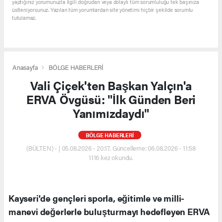
yaptığınız yorumunuzla ilgili doğrudan veya dolaylı tüm sorumluluğu tek başınıza
üstleniyorsunuz. Yazılan tüm yorumlardan site yönetimi hiçbir şekilde sorumlu
tutulamaz.
Anasayfa
BÖLGE HABERLERİ
Vali Çiçek'ten Başkan Yalçın'a
ERVA Övgüsü: "İlk Günden Beri
Yanımızdaydı"
BÖLGE HABERLERİ
(BÜLTEN) - | 05.08.2026 - 20:17, Güncelleme: 06.08.2026 - 11:58
1116 kez okundu.
Kayseri'de gençleri sporla, eğitimle ve milli-
manevi değerlerle buluşturmayı hedefleyen ERVA