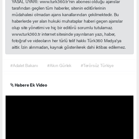
YASAL UYARI: www.turk360.tr'nin abonesi olduğu ajanslar
tarafından geçilen tüm haberler, sitenin editörlerinin
müdahalesi olmadan ajans kanallarından çekilmektedir. Bu
haberlerde yer alan hukuki muhataplar haberi geçen ajanslar
olup site yönetimi ve hiç bir editörü sorumlu tutulamaz.
www.turk360.tr internet sitesinde yayınlanan yazı, haber,
fotoğraf ve videoların her türlü telif hakkı Türk360 Medya'ya
aittir. İzin alınmadan, kaynak gösterilerek dahi iktibas edilemez.
#Adalet Bakanı
#Akın Gürlek
#Terörsüz Türkiye
Habere Ek Video