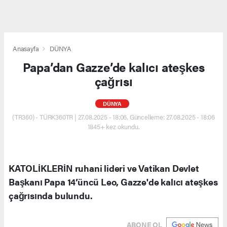
Anasayfa
DÜNYA
Papa’dan Gazze’de kalıcı ateşkes
çağrısı
DÜNYA
(TR360) - TÜRK360TR | 27.08.2025 - 18:06, Güncelleme: 27.08.2025 - 18:06
1845+ kez okundu.
KATOLİKLERİN ruhani lideri ve Vatikan Devlet
Başkanı Papa 14’üncü Leo, Gazze'de kalıcı ateşkes
çağrısında bulundu.
ABONE OL