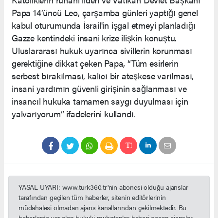
Papa 14’üncü Leo, çarşamba günleri yaptığı genel
kabul oturumunda İsrail'in işgal etmeyi planladığı
Gazze kentindeki insani krize ilişkin konuştu.
Uluslararası hukuk uyarınca sivillerin korunması
gerektiğine dikkat çeken Papa, “Tüm esirlerin
serbest bırakılması, kalıcı bir ateşkese varılması,
insani yardımın güvenli girişinin sağlanması ve
insancıl hukuka tamamen saygı duyulması için
yalvarıyorum” ifadelerini kullandı.
YASAL UYARI: www.turk360.tr'nin abonesi olduğu ajanslar
tarafından geçilen tüm haberler, sitenin editörlerinin
müdahalesi olmadan ajans kanallarından çekilmektedir. Bu
haberlerde yer alan hukuki muhataplar haberi geçen ajanslar