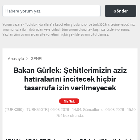
Gönder
Yorum yazarak Topluluk Kuralları’nı kabul etmiş bulunuyor ve turk360.tr sitesine yaptığınız
yorumunuzla ilgili doğrudan veya dolaylı tüm sorumluluğu tek başınıza üstleniyorsunuz.
Yazılan tüm yorumlardan site yönetimi hiçbir şekilde sorumlu tutulamaz.
Anasayfa
GENEL
Bakan Gürlek: Şehitlerimizin aziz
hatıralarını incitecek hiçbir
tasarrufa izin verilmeyecek
GENEL
(TURK360) - TURK360TR | 06.08.2026 - 14:04, Güncelleme: 06.08.2026 - 15:10
754 kez okundu.