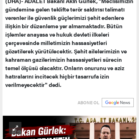
(DHA)- ADALET Bakanı Akın Gürlek, "Meclisimizin
gündemine gelen teklifte terör saldırısı talimatı
verenler ile güvenlik güçlerimizi şehit edenlere
ilişkin bir düzenleme yer almamaktadır. Bütün
işlemler anayasa ve hukuk devleti ilkeleri
çerçevesinde milletimizin hassasiyetleri
gözetilerek yürütülecektir. Şehit ailelerimizin ve
kahraman gazilerimizin hassasiyetleri sürecin
temel ölçüsü olacaktır. Onların onurunu ve aziz
hatıralarını incitecek hiçbir tasarrufa izin
verilmeyecektir" dedi.
ABONE OL