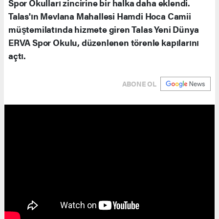
Spor Okulları zincirine bir halka daha eklendi.
Talas'ın Mevlana Mahallesi Hamdi Hoca Camii
müştemilatında hizmete giren Talas Yeni Dünya
ERVA Spor Okulu, düzenlenen törenle kapılarını
açtı.
ABONE OL