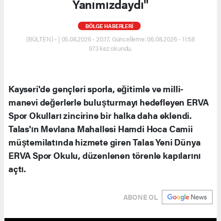
Yanımızdaydı"
BÖLGE HABERLERİ
(BÜLTEN) - | 05.08.2026 - 20:17, Güncelleme: 06.08.2026 - 11:58
973 kez okundu.
Kayseri'de gençleri sporla, eğitimle ve milli-
manevi değerlerle buluşturmayı hedefleyen ERVA
Spor Okulları zincirine bir halka daha eklendi.
Talas'ın Mevlana Mahallesi Hamdi Hoca Camii
müştemilatında hizmete giren Talas Yeni Dünya
ERVA Spor Okulu, düzenlenen törenle kapılarını
açtı.
ABONE OL