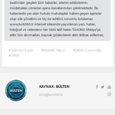
tarafından geçilen tüm haberler, sitenin editörlerinin
müdahalesi olmadan ajans kanallarından çekilmektedir. Bu
haberlerde yer alan hukuki muhataplar haberi geçen ajanslar
olup site yönetimi ve hiç bir editörü sorumlu tutulamaz.
www.turk360.tr internet sitesinde yayınlanan yazı, haber,
fotoğraf ve videoların her türlü telif hakkı Türk360 Medya'ya
aittir. İzin alınmadan, kaynak gösterilerek dahi iktibas edilemez.
#Gökmen Çiçek
#Mustafa Yalçın
#Şaban Çopuroğlu
#ERVA
KAYNAK : BÜLTEN
info@turk360.tr