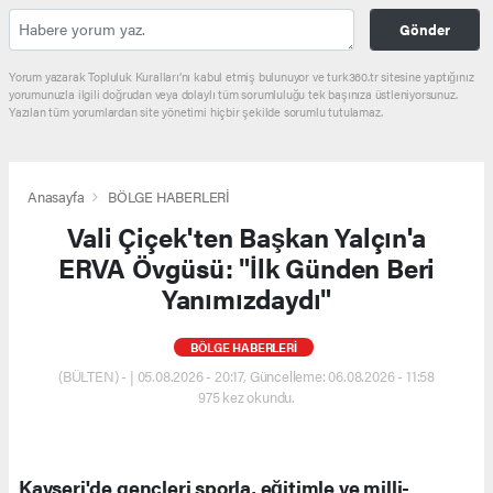
Gönder
Yorum yazarak Topluluk Kuralları’nı kabul etmiş bulunuyor ve turk360.tr sitesine yaptığınız
yorumunuzla ilgili doğrudan veya dolaylı tüm sorumluluğu tek başınıza üstleniyorsunuz.
Yazılan tüm yorumlardan site yönetimi hiçbir şekilde sorumlu tutulamaz.
Anasayfa
BÖLGE HABERLERİ
Vali Çiçek'ten Başkan Yalçın'a
ERVA Övgüsü: "İlk Günden Beri
Yanımızdaydı"
BÖLGE HABERLERİ
(BÜLTEN) - | 05.08.2026 - 20:17, Güncelleme: 06.08.2026 - 11:58
975 kez okundu.
Kayseri'de gençleri sporla, eğitimle ve milli-