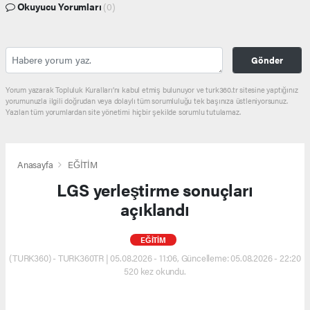
Okuyucu Yorumları
(0)
Gönder
Yorum yazarak Topluluk Kuralları’nı kabul etmiş bulunuyor ve turk360.tr sitesine yaptığınız
yorumunuzla ilgili doğrudan veya dolaylı tüm sorumluluğu tek başınıza üstleniyorsunuz.
Yazılan tüm yorumlardan site yönetimi hiçbir şekilde sorumlu tutulamaz.
Anasayfa
EĞİTİM
LGS yerleştirme sonuçları
açıklandı
EĞİTİM
(TURK360) - TURK360TR | 05.08.2026 - 11:06, Güncelleme: 05.08.2026 - 22:20
520 kez okundu.