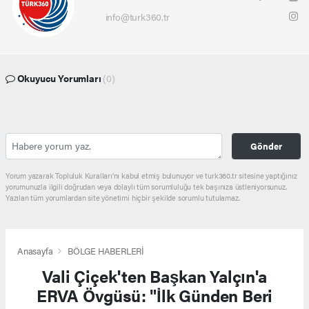
info@turk360.tr
Okuyucu Yorumları
(0)
Gönder
Yorum yazarak Topluluk Kuralları’nı kabul etmiş bulunuyor ve turk360.tr sitesine yaptığınız
yorumunuzla ilgili doğrudan veya dolaylı tüm sorumluluğu tek başınıza üstleniyorsunuz.
Yazılan tüm yorumlardan site yönetimi hiçbir şekilde sorumlu tutulamaz.
Anasayfa
BÖLGE HABERLERİ
Vali Çiçek'ten Başkan Yalçın'a
ERVA Övgüsü: "İlk Günden Beri