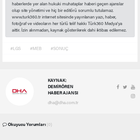
haberlerde yer alan hukuki muhataplar haberi geçen ajanslar
olup site yönetimi ve hiç bir editörü sorumlu tutulamaz.
www.turk360.tr internet sitesinde yayınlanan yazı, haber,
fotoğraf ve videoların her türlü telif hakkı Türk360 Medya'ya
aittir. İzin alınmadan, kaynak gösterilerek dahi iktibas edilemez.
#LGS
#MEB
#SONUÇ
KAYNAK:
DEMİRÖREN
HABER AJANSI
dha@dha.com.tr
Okuyucu Yorumları
(0)