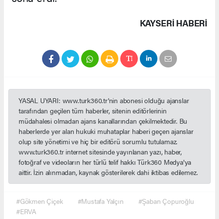
KAYSERI HABERİ
YASAL UYARI: www.turk360.tr'nin abonesi olduğu ajanslar
tarafından geçilen tüm haberler, sitenin editörlerinin
müdahalesi olmadan ajans kanallarından çekilmektedir. Bu
haberlerde yer alan hukuki muhataplar haberi geçen ajanslar
olup site yönetimi ve hiç bir editörü sorumlu tutulamaz.
www.turk360.tr internet sitesinde yayınlanan yazı, haber,
fotoğraf ve videoların her türlü telif hakkı Türk360 Medya'ya
aittir. İzin alınmadan, kaynak gösterilerek dahi iktibas edilemez.
#Gökmen Çiçek
#Mustafa Yalçın
#Şaban Çopuroğlu
#ERVA