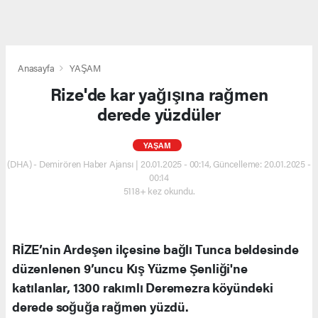
Anasayfa
YAŞAM
Rize'de kar yağışına rağmen
derede yüzdüler
YAŞAM
(DHA) - Demirören Haber Ajansı | 20.01.2025 - 00:14, Güncelleme: 20.01.2025 -
00:14
5118+ kez okundu.
RİZE’nin Ardeşen ilçesine bağlı Tunca beldesinde
düzenlenen 9’uncu Kış Yüzme Şenliği'ne
katılanlar, 1300 rakımlı Deremezra köyündeki
derede soğuğa rağmen yüzdü.