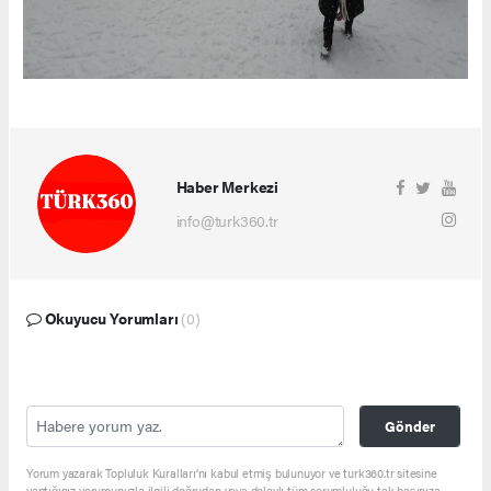
Haber Merkezi
info@turk360.tr
Okuyucu Yorumları
(0)
Gönder
Yorum yazarak Topluluk Kuralları’nı kabul etmiş bulunuyor ve turk360.tr sitesine
yaptığınız yorumunuzla ilgili doğrudan veya dolaylı tüm sorumluluğu tek başınıza