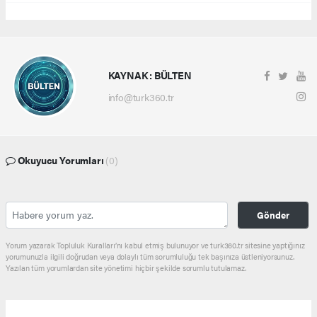
KAYNAK : BÜLTEN
info@turk360.tr
Okuyucu Yorumları
(0)
Gönder
Yorum yazarak Topluluk Kuralları’nı kabul etmiş bulunuyor ve turk360.tr sitesine yaptığınız
yorumunuzla ilgili doğrudan veya dolaylı tüm sorumluluğu tek başınıza üstleniyorsunuz.
Yazılan tüm yorumlardan site yönetimi hiçbir şekilde sorumlu tutulamaz.