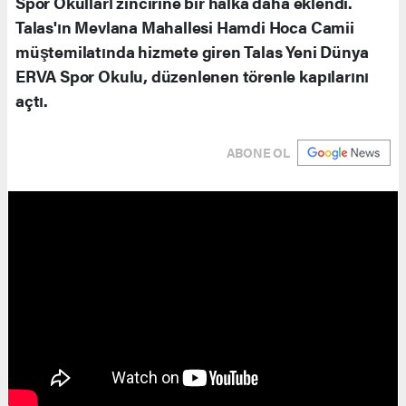
Spor Okulları zincirine bir halka daha eklendi.
Talas'ın Mevlana Mahallesi Hamdi Hoca Camii
müştemilatında hizmete giren Talas Yeni Dünya
ERVA Spor Okulu, düzenlenen törenle kapılarını
açtı.
ABONE OL