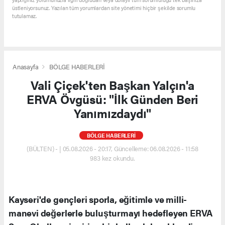
üstleniyorsunuz. Yazılan tüm yorumlardan site yönetimi hiçbir şekilde sorumlu
tutulamaz.
Anasayfa
BÖLGE HABERLERİ
Vali Çiçek'ten Başkan Yalçın'a
ERVA Övgüsü: "İlk Günden Beri
Yanımızdaydı"
BÖLGE HABERLERİ
(BÜLTEN) - | 05.08.2026 - 20:17, Güncelleme: 06.08.2026 - 11:58
983 kez okundu.
Kayseri'de gençleri sporla, eğitimle ve milli-
manevi değerlerle buluşturmayı hedefleyen ERVA