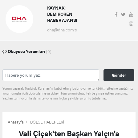
KAYNAK:
DEMİRÖREN
HABER AJANSI
dha@dha.com.tr
Okuyucu Yorumları
(0)
Gönder
Yorum yazarak Topluluk Kuralları’nı kabul etmiş bulunuyor ve turk360.tr sitesine yaptığınız
yorumunuzla ilgili doğrudan veya dolaylı tüm sorumluluğu tek başınıza üstleniyorsunuz.
Yazılan tüm yorumlardan site yönetimi hiçbir şekilde sorumlu tutulamaz.
Anasayfa
BÖLGE HABERLERİ
Vali Çiçek'ten Başkan Yalçın'a