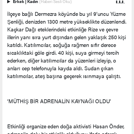
Erkek
|
Kadın
(Haberi Sesli Oku)
İlçeye bağlı Dermezra köyünde bu yıl 9’uncu Yüzme
Şenliği, denizden 1300 metre yükseklikte düzenlendi.
Kaçkar Dağı eteklerindeki etkinliğe Rize ve çevre
illerin yanı sıra yurt dışından gelen yaklaşık 250 kişi
katıldı. Katılımcılar, soğuğa rağmen sıfır derece
sıcaklıktaki göle girdi. 40 kişi, suya girmeyi tercih
ederken, diğer katılımcılar da yüzenleri izleyip, o
anları cep telefonuyla kayda aldı. Sudan çıkan
katılımcılar, ateş başına geçerek ısınmaya çalıştı.
‘MÜTHİŞ BİR ADRENALİN KAYNAĞI OLDU’
Etkinliği organize eden doğa aktivisti Hasan Önder,
adrenalin dolu bir etkinlik olduğunu ifade ederek,