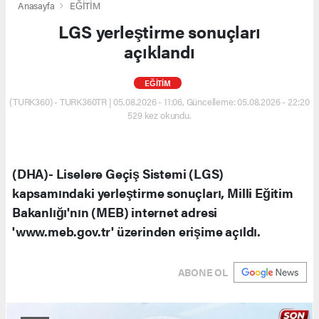
Anasayfa
EĞİTİM
LGS yerleştirme sonuçları
açıklandı
EĞİTİM
(TURK360) - TURK360TR | 05.08.2026 - 11:06, Güncelleme: 05.08.2026 - 22:20
529 kez okundu.
(DHA)- Liselere Geçiş Sistemi (LGS)
kapsamındaki yerleştirme sonuçları, Milli Eğitim
Bakanlığı'nın (MEB) internet adresi
'www.meb.gov.tr' üzerinden erişime açıldı.
ABONE OL