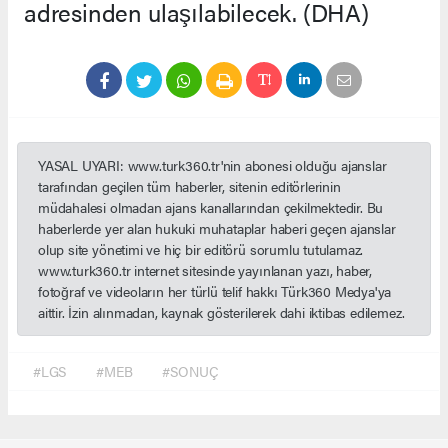
adresinden ulaşılabilecek. (DHA)
YASAL UYARI: www.turk360.tr'nin abonesi olduğu ajanslar
tarafından geçilen tüm haberler, sitenin editörlerinin
müdahalesi olmadan ajans kanallarından çekilmektedir. Bu
haberlerde yer alan hukuki muhataplar haberi geçen ajanslar
olup site yönetimi ve hiç bir editörü sorumlu tutulamaz.
www.turk360.tr internet sitesinde yayınlanan yazı, haber,
fotoğraf ve videoların her türlü telif hakkı Türk360 Medya'ya
aittir. İzin alınmadan, kaynak gösterilerek dahi iktibas edilemez.
#LGS
#MEB
#SONUÇ