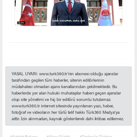
YASAL UYARI: www.turk360.tr'nin abonesi olduğu ajanslar
tarafından geçilen tüm haberler, sitenin editörlerinin
müdahalesi olmadan ajans kanallarından çekilmektedir. Bu
haberlerde yer alan hukuki muhataplar haberi geçen ajanslar
olup site yönetimi ve hiç bir editörü sorumlu tutulamaz.
www.turk360.tr internet sitesinde yayınlanan yazı, haber,
fotoğraf ve videoların her türlü telif hakkı Türk360 Medya'ya
aittir. İzin alınmadan, kaynak gösterilerek dahi iktibas edilemez.
#Adalet Bakanı
#Akın Gürlek
#Terörsüz Türkiye