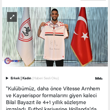
Erkek
|
Kadın
(Haberi Sesli Oku)
"Kulübümüz, daha önce Vitesse Arnhem
ve Kayserispor formalarını giyen kaleci
Bilal Bayazıt ile 4+1 yıllık sözleşme
imzaladı. Futbol kariyerine Hollanda'da