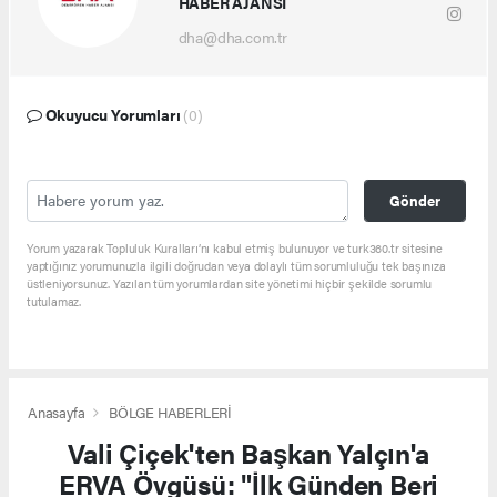
HABER AJANSI
dha@dha.com.tr
Okuyucu Yorumları
(0)
Gönder
Yorum yazarak Topluluk Kuralları’nı kabul etmiş bulunuyor ve turk360.tr sitesine
yaptığınız yorumunuzla ilgili doğrudan veya dolaylı tüm sorumluluğu tek başınıza
üstleniyorsunuz. Yazılan tüm yorumlardan site yönetimi hiçbir şekilde sorumlu
tutulamaz.
Anasayfa
BÖLGE HABERLERİ
Vali Çiçek'ten Başkan Yalçın'a
ERVA Övgüsü: "İlk Günden Beri