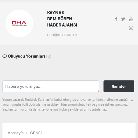
KAYNAK:
DEMİRÖREN
HABER AJANSI
dha@dha.com.tr
Okuyucu Yorumları
(0)
Gönder
Yorum yazarak Topluluk Kuralları’nı kabul etmiş bulunuyor ve turk360.tr sitesine yaptığınız
yorumunuzla ilgili doğrudan veya dolaylı tüm sorumluluğu tek başınıza üstleniyorsunuz.
Yazılan tüm yorumlardan site yönetimi hiçbir şekilde sorumlu tutulamaz.
Anasayfa
GENEL