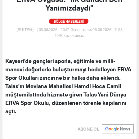
Yanımızdaydı"
BÖLGE HABERLERİ
(BÜLTEN) - | 05.08.2026 - 20:17, Güncelleme: 06.08.2026 - 11:58
1093 kez okundu.
Kayseri'de gençleri sporla, eğitimle ve milli-
manevi değerlerle buluşturmayı hedefleyen ERVA
Spor Okulları zincirine bir halka daha eklendi.
Talas'ın Mevlana Mahallesi Hamdi Hoca Camii
müştemilatında hizmete giren Talas Yeni Dünya
ERVA Spor Okulu, düzenlenen törenle kapılarını
açtı.
ABONE OL