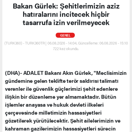
Bakan Gürlek: Şehitlerimizin aziz
hatıralarını incitecek hiçbir
tasarrufa izin verilmeyecek
GENEL
(TURK360) - TURK360TR | 06.08.2026 - 14:04, Güncelleme: 06.08.2026 - 15:10
722 kez okundu.
(DHA)- ADALET Bakanı Akın Gürlek, "Meclisimizin
gündemine gelen teklifte terör saldırısı talimatı
verenler ile güvenlik güçlerimizi şehit edenlere
ilişkin bir düzenleme yer almamaktadır. Bütün
işlemler anayasa ve hukuk devleti ilkeleri
çerçevesinde milletimizin hassasiyetleri
gözetilerek yürütülecektir. Şehit ailelerimizin ve
kahraman gazilerimizin hassasiyetleri sürecin