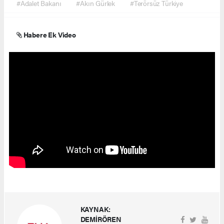
#Adalet Bakanı
#Akın Gürlek
#Terörsüz Türkiye
Habere Ek Video
KAYNAK:
DEMİRÖREN