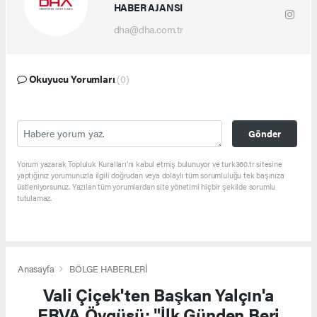
HABER AJANSI
dha@dha.com.tr
Okuyucu Yorumları
(0)
Gönder
Yorum yazarak Topluluk Kuralları’nı kabul etmiş bulunuyor ve turk360.tr sitesine
yaptığınız yorumunuzla ilgili doğrudan veya dolaylı tüm sorumluluğu tek başınıza
üstleniyorsunuz. Yazılan tüm yorumlardan site yönetimi hiçbir şekilde sorumlu
tutulamaz.
Anasayfa
BÖLGE HABERLERİ
Vali Çiçek'ten Başkan Yalçın'a
ERVA Övgüsü: "İlk Günden Beri