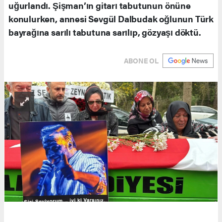
uğurlandı. Şişman’ın gitarı tabutunun önüne
konulurken, annesi Sevgül Dalbudak oğlunun Türk
bayrağına sarılı tabutuna sarılıp, gözyaşı döktü.
ABONE OL