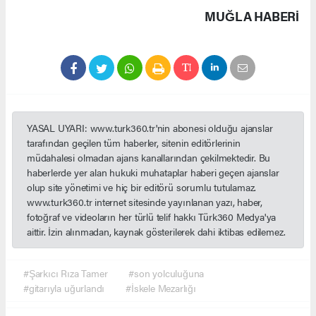
MUĞLA HABERİ
YASAL UYARI: www.turk360.tr'nin abonesi olduğu ajanslar
tarafından geçilen tüm haberler, sitenin editörlerinin
müdahalesi olmadan ajans kanallarından çekilmektedir. Bu
haberlerde yer alan hukuki muhataplar haberi geçen ajanslar
olup site yönetimi ve hiç bir editörü sorumlu tutulamaz.
www.turk360.tr internet sitesinde yayınlanan yazı, haber,
fotoğraf ve videoların her türlü telif hakkı Türk360 Medya'ya
aittir. İzin alınmadan, kaynak gösterilerek dahi iktibas edilemez.
#Şarkıcı Rıza Tamer
#son yolculuğuna
#gitarıyla uğurlandı
#İskele Mezarlığı