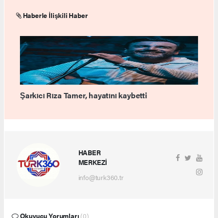
Haberle İlişkili Haber
Şarkıcı Rıza Tamer, hayatını kaybetti
HABER
MERKEZİ
info@turk360.tr
Okuyucu Yorumları
(0)