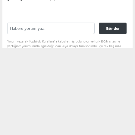
Gönder
Yorum yazarak Topluluk Kuralları’nı kabul etmiş bulunuyor ve turk360.tr sitesine
yaptığınız yorumunuzla ilgili doğrudan veya dolaylı tüm sorumluluğu tek başınıza
üstleniyorsunuz. Yazılan tüm yorumlardan site yönetimi hiçbir şekilde sorumlu
tutulamaz.
Anasayfa
BÖLGE HABERLERİ
Vali Çiçek'ten Başkan Yalçın'a
ERVA Övgüsü: "İlk Günden Beri
Yanımızdaydı"
BÖLGE HABERLERİ