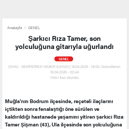
Anasayfa
GENEL
Şarkıcı Rıza Tamer, son
yolculuğuna gitarıyla uğurlandı
GENEL
(DHA) - DEMİRÖREN HABER AJANSI | 18.04.2026 - 18:00, Güncelleme:
19.04.2026 - 02:44
1144+ kez okundu.
Muğla'nın Bodrum ilçesinde, reçeteli ilaçlarını
içtikten sonra fenalaştığı öne sürülen ve
kaldırıldığı hastanede yaşamını yitiren şarkıcı Rıza
Tamer Şişman (43), Ula ilçesinde son yolculuğuna