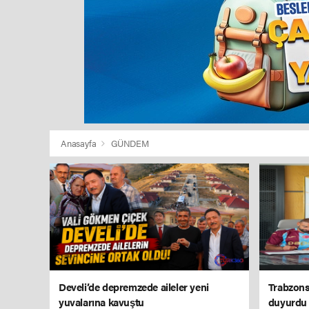
Anasayfa
GÜNDEM
Develi’de depremzede aileler yeni
Trabzons
yuvalarına kavuştu
duyurdu