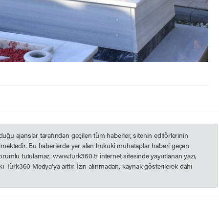
u ajanslar tarafından geçilen tüm haberler, sitenin editörlerinin
mektedir. Bu haberlerde yer alan hukuki muhataplar haberi geçen
 sorumlu tutulamaz. www.turk360.tr internet sitesinde yayınlanan yazı,
akkı Türk360 Medya'ya aittir. İzin alınmadan, kaynak gösterilerek dahi