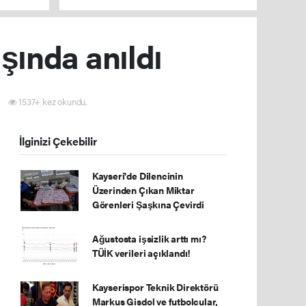
şında anıldı
1537+ kez okundu.
İlginizi Çekebilir
Kayseri'de Dilencinin
Üzerinden Çıkan Miktar
Görenleri Şaşkına Çevirdi
Ağustosta işsizlik arttı mı?
TÜİK verileri açıklandı!
Kayserispor Teknik Direktörü
Markus Gisdol ve futbolcular,