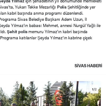
Şeyda Yılmaz
için şehadetinin yıl dönümünde memleketi
Sivas’ta, Yukarı Tekke Mezarlığı
Polis
Şehitliğinde yer
alan kabri başında anma programı düzenlendi.
Programa Sivas Belediye Başkanı Adem Uzun, İl
eyda Yılmaz’ın babası Mehmet, annesi Nurgül Yağlı ile
ldı.
Şehit
polis
memuru Yılmaz’ın kabri başında
 Programa katılanlar Şeyda Yılmaz’ın kabrine çiçek
SIVAS HABERİ
1
/2