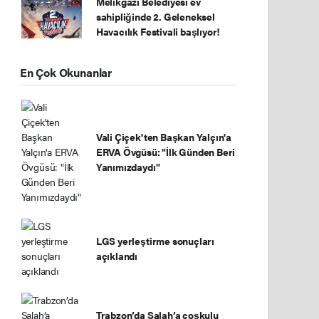
Melikgazi Belediyesi ev
sahipliğinde 2. Geleneksel
Havacılık Festivali başlıyor!
En Çok Okunanlar
Vali Çiçek'ten Başkan Yalçın'a
ERVA Övgüsü: "İlk Günden Beri
Yanımızdaydı"
LGS yerleştirme sonuçları
açıklandı
Trabzon’da Salah’a coşkulu