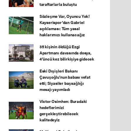
taraftarlarla buluştu
Sözleşme Var, Oyuncu Yok!
Kayserispor’dan Gabriel
açıklaması: Tüm yasal
haklarımızı kullanacağız
35 kişinin öldüğü Ezgi
Apartmanı davasında dosya,
4’üncü kez bilirkişiye gidecek
Eski Dışişleri Bakanı
Çavuşoğlu'nun babası vefat
etti; Siyasiler başsağlığı
mesajı yayımladı
Victor Osimhen: Buradaki
hedeflerimizi
gerçekleştirebilecek
kalitedeyiz