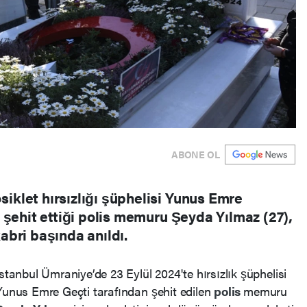
ABONE OL
klet hırsızlığı şüphelisi Yunus Emre
 şehit ettiği polis memuru Şeyda Yılmaz (27),
bri başında anıldı.
İstanbul Ümraniye’de 23 Eylül 2024'te hırsızlık şüphelisi
Yunus Emre Geçti tarafından şehit edilen
polis
memuru