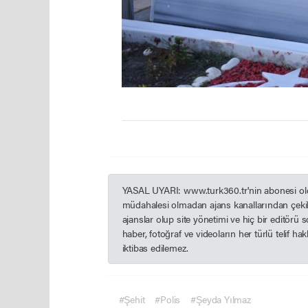
YASAL UYARI: www.turk360.tr'nin abonesi olduğ
müdahalesi olmadan ajans kanallarından çekil
ajanslar olup site yönetimi ve hiç bir editörü
haber, fotoğraf ve videoların her türlü telif h
iktibas edilemez.
#Şehit
#Polis
#Şeyda Yılmaz